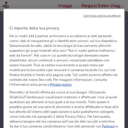
Viaggi
Negozi Eden Viaggi
Continua senza accettare
Ci importa della tua privacy
Noi e i nostri
1012
partner archiviamo e accediamo ai dati personali,
come i dati di navigazione gli o identificatori univoci, sul tuo dispositivo.
Selezionando Accetto, abiliti le tecnologie di tracciamento affinché
supportino gli scopi mostrati alla voce "Noi e i nostri partner trattiamo i
dati da fornire". Nel caso in cui queste tecnologie dovessero essere
disabilitate, alcuni contenuti e annunci visualizzati potrebbero non
essere rilevanti. Puoi accedere nuovamente a questo menu per
modificare le tue scelte o per revocare il consenso facendo clic sul link
Mostra finalità in fondo alla pagina web. Tali scelte avranno effetto nel
contesto del nostro Sito web. Per maggiori informazioni, consulta
l'Informativa sulla privacy.
Privacy policy
Permettici di fornirti offerte più vicine ai tuoi bisogni: Utilizzando
Shopfully/Tiendeo puoi visualizzare inserzioni e offerte per i tuoi acquisti
quotidiani più attinenti ai tuoi gusti e al tuo mondo. Tutto questo è
possibile grazie ad una serie di strumenti e analisi effettuate in base alle
tue attività all'interno dell'applicazione e sulle piattaforme collegate,
come indicato nel paragrafo 2 della Privacy Policy. Per fare questo,
abbiamo bisogno del tuo consenso sull'uso dei dati raccolti a tale fine.
Se dai il tuo consenso condivideremo i tuoi dati personali con
Partners
in