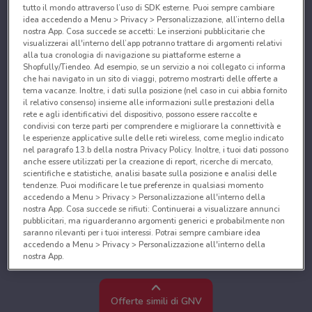
tutto il mondo attraverso l’uso di SDK esterne. Puoi sempre cambiare
idea accedendo a Menu > Privacy > Personalizzazione, all’interno della
nostra App. Cosa succede se accetti: Le inserzioni pubblicitarie che
visualizzerai all'interno dell’app potranno trattare di argomenti relativi
alla tua cronologia di navigazione su piattaforme esterne a
Shopfully/Tiendeo. Ad esempio, se un servizio a noi collegato ci informa
che hai navigato in un sito di viaggi, potremo mostrarti delle offerte a
tema vacanze. Inoltre, i dati sulla posizione (nel caso in cui abbia fornito
il relativo consenso) insieme alle informazioni sulle prestazioni della
rete e agli identificativi del dispositivo, possono essere raccolte e
condivisi con terze parti per comprendere e migliorare la connettività e
le esperienze applicative sulle delle reti wireless, come meglio indicato
nel paragrafo 13.b della nostra Privacy Policy. Inoltre, i tuoi dati possono
anche essere utilizzati per la creazione di report, ricerche di mercato,
scientifiche e statistiche, analisi basate sulla posizione e analisi delle
tendenze. Puoi modificare le tue preferenze in qualsiasi momento
accedendo a Menu > Privacy > Personalizzazione all'interno della
nostra App. Cosa succede se rifiuti: Continuerai a visualizzare annunci
pubblicitari, ma riguarderanno argomenti generici e probabilmente non
saranno rilevanti per i tuoi interessi. Potrai sempre cambiare idea
accedendo a Menu > Privacy > Personalizzazione all'interno della
nostra App.
Noi e i nostri partner trattiamo i dati per fornire:
Utilizzare dati di geolocalizzazione precisi. Scansione attiva delle
Offerte simili di GNV
caratteristiche del dispositivo ai fini dell’identificazione. Archiviare