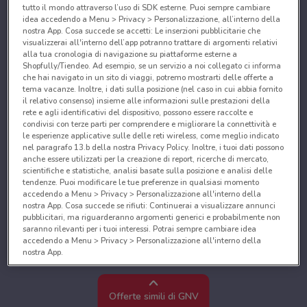
tutto il mondo attraverso l’uso di SDK esterne. Puoi sempre cambiare
idea accedendo a Menu > Privacy > Personalizzazione, all’interno della
nostra App. Cosa succede se accetti: Le inserzioni pubblicitarie che
visualizzerai all'interno dell’app potranno trattare di argomenti relativi
alla tua cronologia di navigazione su piattaforme esterne a
Shopfully/Tiendeo. Ad esempio, se un servizio a noi collegato ci informa
che hai navigato in un sito di viaggi, potremo mostrarti delle offerte a
tema vacanze. Inoltre, i dati sulla posizione (nel caso in cui abbia fornito
il relativo consenso) insieme alle informazioni sulle prestazioni della
rete e agli identificativi del dispositivo, possono essere raccolte e
condivisi con terze parti per comprendere e migliorare la connettività e
le esperienze applicative sulle delle reti wireless, come meglio indicato
nel paragrafo 13.b della nostra Privacy Policy. Inoltre, i tuoi dati possono
anche essere utilizzati per la creazione di report, ricerche di mercato,
scientifiche e statistiche, analisi basate sulla posizione e analisi delle
tendenze. Puoi modificare le tue preferenze in qualsiasi momento
accedendo a Menu > Privacy > Personalizzazione all'interno della
nostra App. Cosa succede se rifiuti: Continuerai a visualizzare annunci
pubblicitari, ma riguarderanno argomenti generici e probabilmente non
saranno rilevanti per i tuoi interessi. Potrai sempre cambiare idea
accedendo a Menu > Privacy > Personalizzazione all'interno della
nostra App.
Noi e i nostri partner trattiamo i dati per fornire:
Utilizzare dati di geolocalizzazione precisi. Scansione attiva delle
Offerte simili di GNV
caratteristiche del dispositivo ai fini dell’identificazione. Archiviare