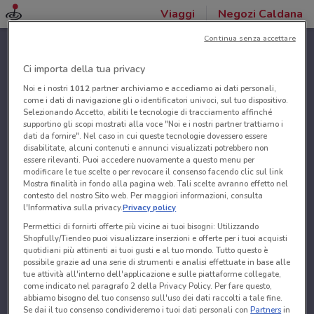
Viaggi
Negozi Caldana
Continua senza accettare
Ci importa della tua privacy
Noi e i nostri
1012
partner archiviamo e accediamo ai dati personali,
come i dati di navigazione gli o identificatori univoci, sul tuo dispositivo.
Selezionando Accetto, abiliti le tecnologie di tracciamento affinché
supportino gli scopi mostrati alla voce "Noi e i nostri partner trattiamo i
dati da fornire". Nel caso in cui queste tecnologie dovessero essere
disabilitate, alcuni contenuti e annunci visualizzati potrebbero non
essere rilevanti. Puoi accedere nuovamente a questo menu per
modificare le tue scelte o per revocare il consenso facendo clic sul link
Mostra finalità in fondo alla pagina web. Tali scelte avranno effetto nel
contesto del nostro Sito web. Per maggiori informazioni, consulta
l'Informativa sulla privacy.
Privacy policy
Permettici di fornirti offerte più vicine ai tuoi bisogni: Utilizzando
Shopfully/Tiendeo puoi visualizzare inserzioni e offerte per i tuoi acquisti
quotidiani più attinenti ai tuoi gusti e al tuo mondo. Tutto questo è
possibile grazie ad una serie di strumenti e analisi effettuate in base alle
tue attività all'interno dell'applicazione e sulle piattaforme collegate,
come indicato nel paragrafo 2 della Privacy Policy. Per fare questo,
abbiamo bisogno del tuo consenso sull'uso dei dati raccolti a tale fine.
Se dai il tuo consenso condivideremo i tuoi dati personali con
Partners
in