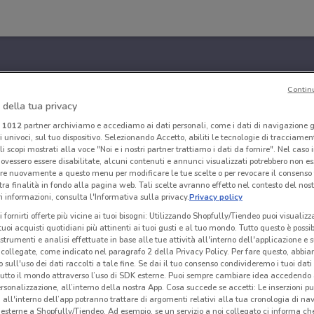
Contin
 della tua privacy
i
1012
partner archiviamo e accediamo ai dati personali, come i dati di navigazione g
ri univoci, sul tuo dispositivo. Selezionando Accetto, abiliti le tecnologie di tracciame
li scopi mostrati alla voce "Noi e i nostri partner trattiamo i dati da fornire". Nel caso 
ovessero essere disabilitate, alcuni contenuti e annunci visualizzati potrebbero non ess
re nuovamente a questo menu per modificare le tue scelte o per revocare il consenso
tra finalità in fondo alla pagina web. Tali scelte avranno effetto nel contesto del nost
 informazioni, consulta l'Informativa sulla privacy.
Privacy policy
i fornirti offerte più vicine ai tuoi bisogni: Utilizzando Shopfully/Tiendeo puoi visualizz
i tuoi acquisti quotidiani più attinenti ai tuoi gusti e al tuo mondo. Tutto questo è possi
 strumenti e analisi effettuate in base alle tue attività all'interno dell'applicazione e 
collegate, come indicato nel paragrafo 2 della Privacy Policy. Per fare questo, abbi
 sull'uso dei dati raccolti a tale fine. Se dai il tuo consenso condivideremo i tuoi dati
tutto il mondo attraverso l’uso di SDK esterne. Puoi sempre cambiare idea accedend
rsonalizzazione, all’interno della nostra App. Cosa succede se accetti: Le inserzioni pu
i all'interno dell’app potranno trattare di argomenti relativi alla tua cronologia di na
esterne a Shopfully/Tiendeo. Ad esempio, se un servizio a noi collegato ci informa ch