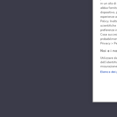
in un sito d
abbia fornit
dispositivo,
esperienze a
Policy. Inolt
scientifiche
preferenze 
Cosa succede
probabilmen
Privacy > Pe
Noi e i no
Utilizzare da
dell’identif
misurazione 
Elenco dei 