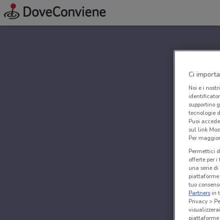
Ci importa
Noi e i nostr
identificato
supportino g
tecnologie d
Puoi accede
sul link Mos
Per maggiori
Permettici d
offerte per 
una serie di
piattaforme 
tuo consenso
Partners
in 
Privacy > Pe
visualizzera
piattaforme 