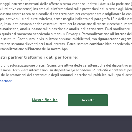
i viaggi, potremo mostrarti delle offerte a tema vacanze. Inoltre, i dati sulla posizione 
o il relativo consenso) insieme alle informazioni sulle prestazioni della rete e agli ident
 possono essere raccolte e condivisi con terze parti per comprendere e migliorare la conn
pplicative sulle delle reti wireless, come meglio indicato nel paragrafo 13.b della no
re, i tuoi dati possono anche essere utilizzati per la creazione di report, ricerche di mer
 e statistiche, analisi basate sulla posizione e analisi delle tendenze. Puoi modificare l
in qualsiasi momento accedendo a Menu > Privacy > Personalizzazione all'interno del
 se rifiuti: Continuerai a visualizzare annunci pubblicitari, ma riguarderanno argome
te non saranno rilevanti per i tuoi interessi. Potrai sempre cambiare idea accedendo
rsonalizzazione all'interno della nostra App.
stri partner trattiamo i dati per fornire:
ti di geolocalizzazione precisi. Scansione attiva delle caratteristiche del dispositivo ai 
icazione. Archiviare informazioni su dispositivo e/o accedervi. Pubblicità e contenuti per
delle prestazioni dei contenuti e degli annunci, ricerche sul pubblico, sviluppo di servi
partner
Mostra finalità
Accetto