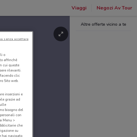
Viaggi
Negozi Av Tour
Altre offerte vicino a te
ua senza accettare
li o
nto affinché
in cui queste
ere rilevanti.
 facendo clic
ro Sito web.
are inserzioni e
bile grazie ad
sulle
amo bisogno del
 personali con
o a Menu >
bblicitarie che
vigazione su
e hai navigato