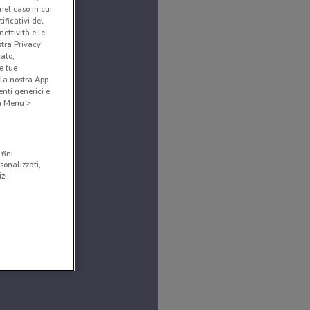
(nel caso in cui
ificativi del
ettività e le
stra Privacy
cato,
e tue
la nostra App.
nti generici e
 a Menu >
fini
sonalizzati,
zi.