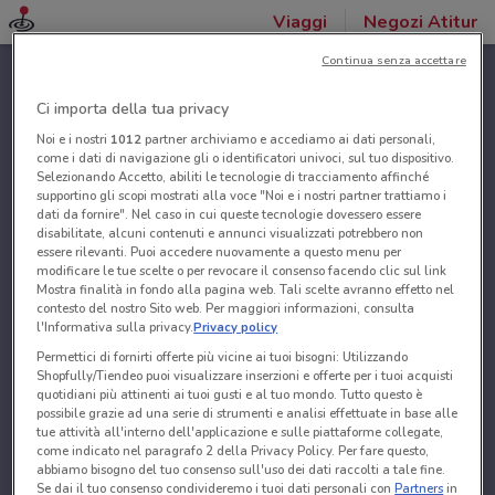
Viaggi
Negozi Atitur
Continua senza accettare
Ci importa della tua privacy
Noi e i nostri
1012
partner archiviamo e accediamo ai dati personali,
come i dati di navigazione gli o identificatori univoci, sul tuo dispositivo.
Selezionando Accetto, abiliti le tecnologie di tracciamento affinché
supportino gli scopi mostrati alla voce "Noi e i nostri partner trattiamo i
dati da fornire". Nel caso in cui queste tecnologie dovessero essere
disabilitate, alcuni contenuti e annunci visualizzati potrebbero non
essere rilevanti. Puoi accedere nuovamente a questo menu per
modificare le tue scelte o per revocare il consenso facendo clic sul link
Mostra finalità in fondo alla pagina web. Tali scelte avranno effetto nel
contesto del nostro Sito web. Per maggiori informazioni, consulta
l'Informativa sulla privacy.
Privacy policy
Permettici di fornirti offerte più vicine ai tuoi bisogni: Utilizzando
Shopfully/Tiendeo puoi visualizzare inserzioni e offerte per i tuoi acquisti
quotidiani più attinenti ai tuoi gusti e al tuo mondo. Tutto questo è
possibile grazie ad una serie di strumenti e analisi effettuate in base alle
tue attività all'interno dell'applicazione e sulle piattaforme collegate,
come indicato nel paragrafo 2 della Privacy Policy. Per fare questo,
abbiamo bisogno del tuo consenso sull'uso dei dati raccolti a tale fine.
Se dai il tuo consenso condivideremo i tuoi dati personali con
Partners
in