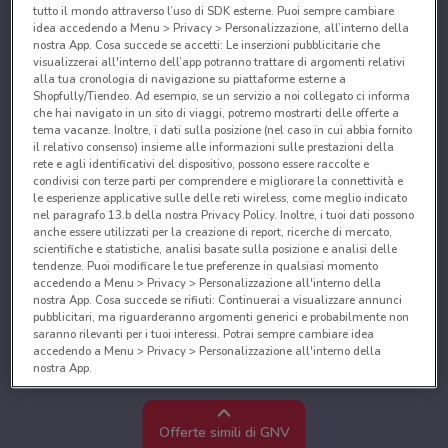
tutto il mondo attraverso l’uso di SDK esterne. Puoi sempre cambiare
idea accedendo a Menu > Privacy > Personalizzazione, all’interno della
nostra App. Cosa succede se accetti: Le inserzioni pubblicitarie che
visualizzerai all'interno dell’app potranno trattare di argomenti relativi
alla tua cronologia di navigazione su piattaforme esterne a
Shopfully/Tiendeo. Ad esempio, se un servizio a noi collegato ci informa
che hai navigato in un sito di viaggi, potremo mostrarti delle offerte a
tema vacanze. Inoltre, i dati sulla posizione (nel caso in cui abbia fornito
il relativo consenso) insieme alle informazioni sulle prestazioni della
rete e agli identificativi del dispositivo, possono essere raccolte e
condivisi con terze parti per comprendere e migliorare la connettività e
le esperienze applicative sulle delle reti wireless, come meglio indicato
nel paragrafo 13.b della nostra Privacy Policy. Inoltre, i tuoi dati possono
anche essere utilizzati per la creazione di report, ricerche di mercato,
scientifiche e statistiche, analisi basate sulla posizione e analisi delle
tendenze. Puoi modificare le tue preferenze in qualsiasi momento
accedendo a Menu > Privacy > Personalizzazione all'interno della
nostra App. Cosa succede se rifiuti: Continuerai a visualizzare annunci
pubblicitari, ma riguarderanno argomenti generici e probabilmente non
saranno rilevanti per i tuoi interessi. Potrai sempre cambiare idea
accedendo a Menu > Privacy > Personalizzazione all'interno della
nostra App.
Noi e i nostri partner trattiamo i dati per fornire:
Utilizzare dati di geolocalizzazione precisi. Scansione attiva delle
Offerte simili di GNV
caratteristiche del dispositivo ai fini dell’identificazione. Archiviare