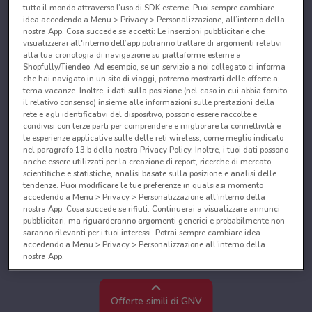
tutto il mondo attraverso l’uso di SDK esterne. Puoi sempre cambiare
idea accedendo a Menu > Privacy > Personalizzazione, all’interno della
nostra App. Cosa succede se accetti: Le inserzioni pubblicitarie che
visualizzerai all'interno dell’app potranno trattare di argomenti relativi
alla tua cronologia di navigazione su piattaforme esterne a
Shopfully/Tiendeo. Ad esempio, se un servizio a noi collegato ci informa
che hai navigato in un sito di viaggi, potremo mostrarti delle offerte a
tema vacanze. Inoltre, i dati sulla posizione (nel caso in cui abbia fornito
il relativo consenso) insieme alle informazioni sulle prestazioni della
rete e agli identificativi del dispositivo, possono essere raccolte e
condivisi con terze parti per comprendere e migliorare la connettività e
le esperienze applicative sulle delle reti wireless, come meglio indicato
nel paragrafo 13.b della nostra Privacy Policy. Inoltre, i tuoi dati possono
anche essere utilizzati per la creazione di report, ricerche di mercato,
scientifiche e statistiche, analisi basate sulla posizione e analisi delle
tendenze. Puoi modificare le tue preferenze in qualsiasi momento
accedendo a Menu > Privacy > Personalizzazione all'interno della
nostra App. Cosa succede se rifiuti: Continuerai a visualizzare annunci
pubblicitari, ma riguarderanno argomenti generici e probabilmente non
saranno rilevanti per i tuoi interessi. Potrai sempre cambiare idea
accedendo a Menu > Privacy > Personalizzazione all'interno della
nostra App.
Noi e i nostri partner trattiamo i dati per fornire:
Utilizzare dati di geolocalizzazione precisi. Scansione attiva delle
Offerte simili di GNV
caratteristiche del dispositivo ai fini dell’identificazione. Archiviare