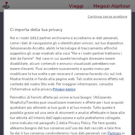
Viaggi
Negozi Alpitour
Continua senza accettare
Ci importa della tua privacy
Noi e i nostri
1012
partner archiviamo e accediamo ai dati personali,
come i dati di navigazione gli o identificatori univoci, sul tuo dispositivo.
Selezionando Accetto, abiliti le tecnologie di tracciamento affinché
supportino gli scopi mostrati alla voce "Noi e i nostri partner trattiamo i
dati da fornire". Nel caso in cui queste tecnologie dovessero essere
disabilitate, alcuni contenuti e annunci visualizzati potrebbero non
essere rilevanti. Puoi accedere nuovamente a questo menu per
modificare le tue scelte o per revocare il consenso facendo clic sul link
Mostra finalità in fondo alla pagina web. Tali scelte avranno effetto nel
contesto del nostro Sito web. Per maggiori informazioni, consulta
l'Informativa sulla privacy.
Privacy policy
Permettici di fornirti offerte più vicine ai tuoi bisogni: Utilizzando
Shopfully/Tiendeo puoi visualizzare inserzioni e offerte per i tuoi acquisti
quotidiani più attinenti ai tuoi gusti e al tuo mondo. Tutto questo è
possibile grazie ad una serie di strumenti e analisi effettuate in base alle
tue attività all'interno dell'applicazione e sulle piattaforme collegate,
come indicato nel paragrafo 2 della Privacy Policy. Per fare questo,
abbiamo bisogno del tuo consenso sull'uso dei dati raccolti a tale fine.
Se dai il tuo consenso condivideremo i tuoi dati personali con
Partners
in