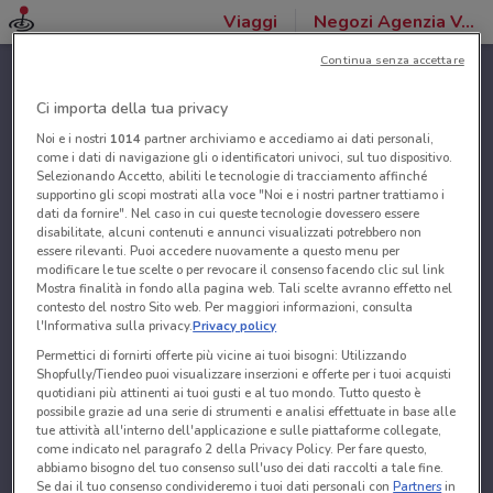
Viaggi
Negozi Agenzia VeraStore
Continua senza accettare
Ci importa della tua privacy
Noi e i nostri
1014
partner archiviamo e accediamo ai dati personali,
come i dati di navigazione gli o identificatori univoci, sul tuo dispositivo.
Selezionando Accetto, abiliti le tecnologie di tracciamento affinché
supportino gli scopi mostrati alla voce "Noi e i nostri partner trattiamo i
dati da fornire". Nel caso in cui queste tecnologie dovessero essere
disabilitate, alcuni contenuti e annunci visualizzati potrebbero non
essere rilevanti. Puoi accedere nuovamente a questo menu per
modificare le tue scelte o per revocare il consenso facendo clic sul link
Mostra finalità in fondo alla pagina web. Tali scelte avranno effetto nel
contesto del nostro Sito web. Per maggiori informazioni, consulta
l'Informativa sulla privacy.
Privacy policy
Permettici di fornirti offerte più vicine ai tuoi bisogni: Utilizzando
Shopfully/Tiendeo puoi visualizzare inserzioni e offerte per i tuoi acquisti
quotidiani più attinenti ai tuoi gusti e al tuo mondo. Tutto questo è
possibile grazie ad una serie di strumenti e analisi effettuate in base alle
tue attività all'interno dell'applicazione e sulle piattaforme collegate,
come indicato nel paragrafo 2 della Privacy Policy. Per fare questo,
abbiamo bisogno del tuo consenso sull'uso dei dati raccolti a tale fine.
Se dai il tuo consenso condivideremo i tuoi dati personali con
Partners
in