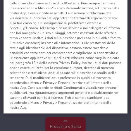
tutto il mondo attraverso l’uso di SDK esterne. Puoi sempre cambiare
idea accedendo a Menu > Privacy > Personalizzazione, all’interno della
nostra App. Cosa succede se accetti: Le inserzioni pubblicitarie che
visualizzerai all'interno dell’app potranno trattare di argomenti relativi
alla tua cronologia di navigazione su piattaforme esterne a
Shopfully/Tiendeo. Ad esempio, se un servizio a noi collegato ci informa
che hai navigato in un sito di viaggi, potremo mostrarti delle offerte a
tema vacanze. Inoltre, i dati sulla posizione (nel caso in cui abbia fornito
il relativo consenso) insieme alle informazioni sulle prestazioni della
rete e agli identificativi del dispositivo, possono essere raccolte e
condivisi con terze parti per comprendere e migliorare la connettività e
le esperienze applicative sulle delle reti wireless, come meglio indicato
nel paragrafo 13.b della nostra Privacy Policy. Inoltre, i tuoi dati possono
anche essere utilizzati per la creazione di report, ricerche di mercato,
scientifiche e statistiche, analisi basate sulla posizione e analisi delle
tendenze. Puoi modificare le tue preferenze in qualsiasi momento
accedendo a Menu > Privacy > Personalizzazione all'interno della
nostra App. Cosa succede se rifiuti: Continuerai a visualizzare annunci
pubblicitari, ma riguarderanno argomenti generici e probabilmente non
saranno rilevanti per i tuoi interessi. Potrai sempre cambiare idea
accedendo a Menu > Privacy > Personalizzazione all'interno della
nostra App.
Noi e i nostri partner trattiamo i dati per fornire:
Utilizzare dati di geolocalizzazione precisi. Scansione attiva delle
Prossima offerta
caratteristiche del dispositivo ai fini dell’identificazione. Archiviare