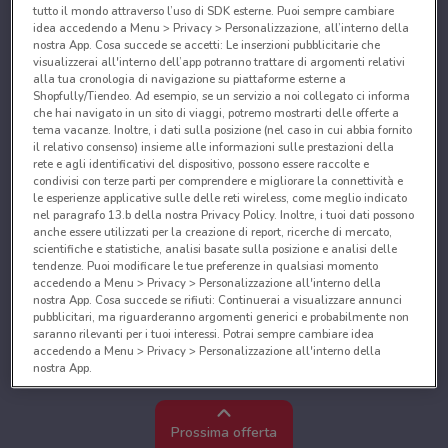
tutto il mondo attraverso l’uso di SDK esterne. Puoi sempre cambiare
idea accedendo a Menu > Privacy > Personalizzazione, all’interno della
nostra App. Cosa succede se accetti: Le inserzioni pubblicitarie che
visualizzerai all'interno dell’app potranno trattare di argomenti relativi
alla tua cronologia di navigazione su piattaforme esterne a
Shopfully/Tiendeo. Ad esempio, se un servizio a noi collegato ci informa
che hai navigato in un sito di viaggi, potremo mostrarti delle offerte a
tema vacanze. Inoltre, i dati sulla posizione (nel caso in cui abbia fornito
il relativo consenso) insieme alle informazioni sulle prestazioni della
rete e agli identificativi del dispositivo, possono essere raccolte e
condivisi con terze parti per comprendere e migliorare la connettività e
le esperienze applicative sulle delle reti wireless, come meglio indicato
nel paragrafo 13.b della nostra Privacy Policy. Inoltre, i tuoi dati possono
anche essere utilizzati per la creazione di report, ricerche di mercato,
scientifiche e statistiche, analisi basate sulla posizione e analisi delle
tendenze. Puoi modificare le tue preferenze in qualsiasi momento
accedendo a Menu > Privacy > Personalizzazione all'interno della
nostra App. Cosa succede se rifiuti: Continuerai a visualizzare annunci
pubblicitari, ma riguarderanno argomenti generici e probabilmente non
saranno rilevanti per i tuoi interessi. Potrai sempre cambiare idea
accedendo a Menu > Privacy > Personalizzazione all'interno della
nostra App.
Noi e i nostri partner trattiamo i dati per fornire:
Utilizzare dati di geolocalizzazione precisi. Scansione attiva delle
Prossima offerta
caratteristiche del dispositivo ai fini dell’identificazione. Archiviare