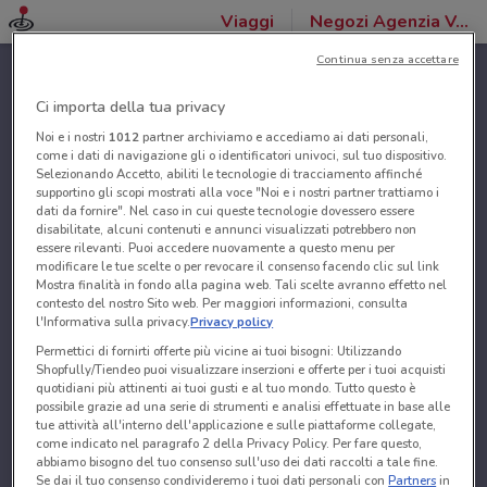
Viaggi
Negozi Agenzia VeraStore
Continua senza accettare
Ci importa della tua privacy
Noi e i nostri
1012
partner archiviamo e accediamo ai dati personali,
come i dati di navigazione gli o identificatori univoci, sul tuo dispositivo.
Selezionando Accetto, abiliti le tecnologie di tracciamento affinché
supportino gli scopi mostrati alla voce "Noi e i nostri partner trattiamo i
dati da fornire". Nel caso in cui queste tecnologie dovessero essere
disabilitate, alcuni contenuti e annunci visualizzati potrebbero non
essere rilevanti. Puoi accedere nuovamente a questo menu per
modificare le tue scelte o per revocare il consenso facendo clic sul link
Mostra finalità in fondo alla pagina web. Tali scelte avranno effetto nel
contesto del nostro Sito web. Per maggiori informazioni, consulta
l'Informativa sulla privacy.
Privacy policy
Permettici di fornirti offerte più vicine ai tuoi bisogni: Utilizzando
Shopfully/Tiendeo puoi visualizzare inserzioni e offerte per i tuoi acquisti
quotidiani più attinenti ai tuoi gusti e al tuo mondo. Tutto questo è
possibile grazie ad una serie di strumenti e analisi effettuate in base alle
tue attività all'interno dell'applicazione e sulle piattaforme collegate,
come indicato nel paragrafo 2 della Privacy Policy. Per fare questo,
abbiamo bisogno del tuo consenso sull'uso dei dati raccolti a tale fine.
Se dai il tuo consenso condivideremo i tuoi dati personali con
Partners
in