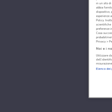
in un sito d
abbia fornit
dispositivo,
esperienze a
Policy. Inolt
scientifiche
preferenze 
Cosa succede
probabilmen
Privacy > Pe
Noi e i no
Utilizzare da
dell’identif
misurazione 
Elenco dei 