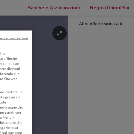
Banche e Assicurazioni
Negozi UnipolSai
Altre offerte vicino a te
ua senza accettare
li o
nto affinché
in cui queste
ere rilevanti.
 facendo clic
ro Sito web.
are inserzioni e
bile grazie ad
sulle
amo bisogno del
 personali con
o a Menu >
bblicitarie che
vigazione su
e hai navigato