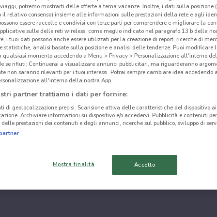
i viaggi, potremo mostrarti delle offerte a tema vacanze. Inoltre, i dati sulla posizione 
o il relativo consenso) insieme alle informazioni sulle prestazioni della rete e agli ident
 possono essere raccolte e condivisi con terze parti per comprendere e migliorare la conn
pplicative sulle delle reti wireless, come meglio indicato nel paragrafo 13.b della no
re, i tuoi dati possono anche essere utilizzati per la creazione di report, ricerche di mer
 e statistiche, analisi basate sulla posizione e analisi delle tendenze. Puoi modificare l
in qualsiasi momento accedendo a Menu > Privacy > Personalizzazione all'interno del
 se rifiuti: Continuerai a visualizzare annunci pubblicitari, ma riguarderanno argome
te non saranno rilevanti per i tuoi interessi. Potrai sempre cambiare idea accedendo
rsonalizzazione all'interno della nostra App.
stri partner trattiamo i dati per fornire:
ti di geolocalizzazione precisi. Scansione attiva delle caratteristiche del dispositivo ai 
icazione. Archiviare informazioni su dispositivo e/o accedervi. Pubblicità e contenuti per
delle prestazioni dei contenuti e degli annunci, ricerche sul pubblico, sviluppo di servi
partner
Mostra finalità
Accetto