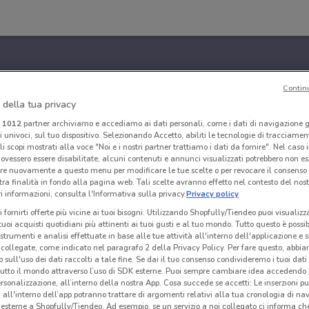
Contin
 della tua privacy
i
1012
partner archiviamo e accediamo ai dati personali, come i dati di navigazione g
ri univoci, sul tuo dispositivo. Selezionando Accetto, abiliti le tecnologie di tracciame
li scopi mostrati alla voce "Noi e i nostri partner trattiamo i dati da fornire". Nel caso 
ovessero essere disabilitate, alcuni contenuti e annunci visualizzati potrebbero non ess
re nuovamente a questo menu per modificare le tue scelte o per revocare il consenso
tra finalità in fondo alla pagina web. Tali scelte avranno effetto nel contesto del nost
 informazioni, consulta l'Informativa sulla privacy.
Privacy policy
i fornirti offerte più vicine ai tuoi bisogni: Utilizzando Shopfully/Tiendeo puoi visualizz
i tuoi acquisti quotidiani più attinenti ai tuoi gusti e al tuo mondo. Tutto questo è possi
 strumenti e analisi effettuate in base alle tue attività all'interno dell'applicazione e 
collegate, come indicato nel paragrafo 2 della Privacy Policy. Per fare questo, abbi
 sull'uso dei dati raccolti a tale fine. Se dai il tuo consenso condivideremo i tuoi dati
tutto il mondo attraverso l’uso di SDK esterne. Puoi sempre cambiare idea accedend
rsonalizzazione, all’interno della nostra App. Cosa succede se accetti: Le inserzioni pu
i all'interno dell’app potranno trattare di argomenti relativi alla tua cronologia di na
esterne a Shopfully/Tiendeo. Ad esempio, se un servizio a noi collegato ci informa ch