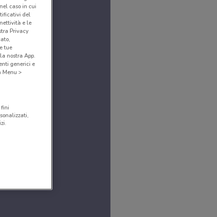
(nel caso in cui
ificativi del
ettività e le
stra Privacy
cato,
e tue
la nostra App.
nti generici e
 a Menu >
fini
sonalizzati,
zi.