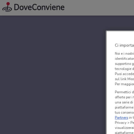
Ci importa
Noi e i nostr
identificato
supportino g
tecnologie d
Puoi accede
sul link Mos
Per maggiori
Permettici d
offerte per 
una serie di
piattaforme 
tuo consenso
Partners
in 
Privacy > Pe
visualizzera
piattaforme 