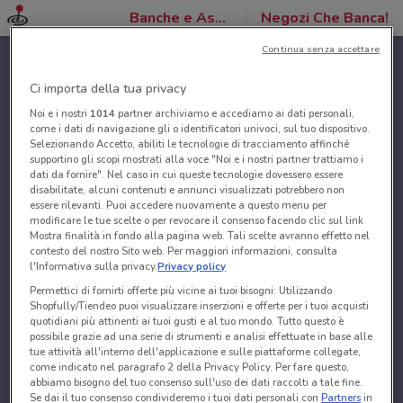
Banche e Assicurazioni
Negozi Che Banca!
Continua senza accettare
Ci importa della tua privacy
Noi e i nostri
1014
partner archiviamo e accediamo ai dati personali,
come i dati di navigazione gli o identificatori univoci, sul tuo dispositivo.
Selezionando Accetto, abiliti le tecnologie di tracciamento affinché
supportino gli scopi mostrati alla voce "Noi e i nostri partner trattiamo i
dati da fornire". Nel caso in cui queste tecnologie dovessero essere
disabilitate, alcuni contenuti e annunci visualizzati potrebbero non
essere rilevanti. Puoi accedere nuovamente a questo menu per
modificare le tue scelte o per revocare il consenso facendo clic sul link
Mostra finalità in fondo alla pagina web. Tali scelte avranno effetto nel
contesto del nostro Sito web. Per maggiori informazioni, consulta
l'Informativa sulla privacy.
Privacy policy
Permettici di fornirti offerte più vicine ai tuoi bisogni: Utilizzando
Shopfully/Tiendeo puoi visualizzare inserzioni e offerte per i tuoi acquisti
quotidiani più attinenti ai tuoi gusti e al tuo mondo. Tutto questo è
possibile grazie ad una serie di strumenti e analisi effettuate in base alle
tue attività all'interno dell'applicazione e sulle piattaforme collegate,
come indicato nel paragrafo 2 della Privacy Policy. Per fare questo,
abbiamo bisogno del tuo consenso sull'uso dei dati raccolti a tale fine.
Se dai il tuo consenso condivideremo i tuoi dati personali con
Partners
in