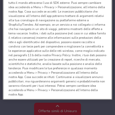
tutto il mondo attraverso l’uso di SDK esterne. Puoi sempre cambiare
idea accedendo a Menu > Privacy > Personalizzazione, all’interno della
nostra App. Cosa succede se accetti: Le inserzioni pubblicitarie che
visualizzerai all'interno dell’app potranno trattare di argomenti relativi
alla tua cronologia di navigazione su piattaforme esterne a
Shopfully/Tiendeo. Ad esempio, se un servizio a noi collegato ci informa
che hai navigato in un sito di viaggi, potremo mostrarti delle offerte a
tema vacanze. Inoltre, i dati sulla posizione (nel caso in cui abbia fornito
il relativo consenso) insieme alle informazioni sulle prestazioni della
rete e agli identificativi del dispositivo, possono essere raccolte e
condivisi con terze parti per comprendere e migliorare la connettività e
le esperienze applicative sulle delle reti wireless, come meglio indicato
nel paragrafo 13.b della nostra Privacy Policy. Inoltre, i tuoi dati possono
anche essere utilizzati per la creazione di report, ricerche di mercato,
scientifiche e statistiche, analisi basate sulla posizione e analisi delle
tendenze. Puoi modificare le tue preferenze in qualsiasi momento
accedendo a Menu > Privacy > Personalizzazione all'interno della
nostra App. Cosa succede se rifiuti: Continuerai a visualizzare annunci
pubblicitari, ma riguarderanno argomenti generici e probabilmente non
saranno rilevanti per i tuoi interessi. Potrai sempre cambiare idea
accedendo a Menu > Privacy > Personalizzazione all'interno della
nostra App.
Noi e i nostri partner trattiamo i dati per fornire:
Utilizzare dati di geolocalizzazione precisi. Scansione attiva delle
Offerte simili di Unieuro
caratteristiche del dispositivo ai fini dell’identificazione. Archiviare