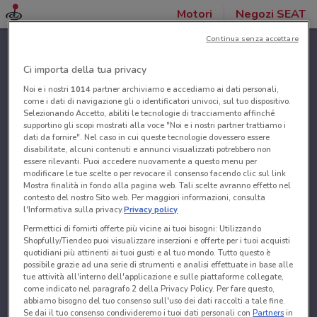
Motori
Negozi SEAT
Continua senza accettare
Ci importa della tua privacy
Noi e i nostri
1014
partner archiviamo e accediamo ai dati personali,
come i dati di navigazione gli o identificatori univoci, sul tuo dispositivo.
Selezionando Accetto, abiliti le tecnologie di tracciamento affinché
supportino gli scopi mostrati alla voce "Noi e i nostri partner trattiamo i
dati da fornire". Nel caso in cui queste tecnologie dovessero essere
disabilitate, alcuni contenuti e annunci visualizzati potrebbero non
essere rilevanti. Puoi accedere nuovamente a questo menu per
modificare le tue scelte o per revocare il consenso facendo clic sul link
Mostra finalità in fondo alla pagina web. Tali scelte avranno effetto nel
contesto del nostro Sito web. Per maggiori informazioni, consulta
l'Informativa sulla privacy.
Privacy policy
Permettici di fornirti offerte più vicine ai tuoi bisogni: Utilizzando
Shopfully/Tiendeo puoi visualizzare inserzioni e offerte per i tuoi acquisti
quotidiani più attinenti ai tuoi gusti e al tuo mondo. Tutto questo è
possibile grazie ad una serie di strumenti e analisi effettuate in base alle
tue attività all'interno dell'applicazione e sulle piattaforme collegate,
come indicato nel paragrafo 2 della Privacy Policy. Per fare questo,
abbiamo bisogno del tuo consenso sull'uso dei dati raccolti a tale fine.
Se dai il tuo consenso condivideremo i tuoi dati personali con
Partners
in