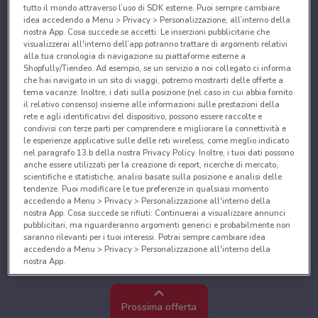
tutto il mondo attraverso l’uso di SDK esterne. Puoi sempre cambiare
idea accedendo a Menu > Privacy > Personalizzazione, all’interno della
nostra App. Cosa succede se accetti: Le inserzioni pubblicitarie che
visualizzerai all'interno dell’app potranno trattare di argomenti relativi
alla tua cronologia di navigazione su piattaforme esterne a
Shopfully/Tiendeo. Ad esempio, se un servizio a noi collegato ci informa
che hai navigato in un sito di viaggi, potremo mostrarti delle offerte a
tema vacanze. Inoltre, i dati sulla posizione (nel caso in cui abbia fornito
il relativo consenso) insieme alle informazioni sulle prestazioni della
rete e agli identificativi del dispositivo, possono essere raccolte e
condivisi con terze parti per comprendere e migliorare la connettività e
le esperienze applicative sulle delle reti wireless, come meglio indicato
nel paragrafo 13.b della nostra Privacy Policy. Inoltre, i tuoi dati possono
anche essere utilizzati per la creazione di report, ricerche di mercato,
scientifiche e statistiche, analisi basate sulla posizione e analisi delle
tendenze. Puoi modificare le tue preferenze in qualsiasi momento
accedendo a Menu > Privacy > Personalizzazione all'interno della
nostra App. Cosa succede se rifiuti: Continuerai a visualizzare annunci
pubblicitari, ma riguarderanno argomenti generici e probabilmente non
saranno rilevanti per i tuoi interessi. Potrai sempre cambiare idea
accedendo a Menu > Privacy > Personalizzazione all'interno della
nostra App.
Noi e i nostri partner trattiamo i dati per fornire:
Utilizzare dati di geolocalizzazione precisi. Scansione attiva delle
Prossima offerta
caratteristiche del dispositivo ai fini dell’identificazione. Archiviare