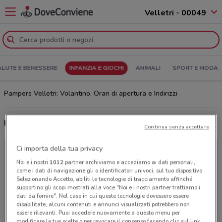
Velletri - 00049
ALUTE E BENESSERE
INFANZIA E GIOCHI
ANIMALI
SPORT E MODA
Pampers Velletri: Volantino, Orari di apertura e Indirizzi
Ultime offerte del volantino Pampers
Continua senza accettare
Ci importa della tua privacy
Noi e i nostri
1012
partner archiviamo e accediamo ai dati personali,
come i dati di navigazione gli o identificatori univoci, sul tuo dispositivo.
Selezionando Accetto, abiliti le tecnologie di tracciamento affinché
supportino gli scopi mostrati alla voce "Noi e i nostri partner trattiamo i
dati da fornire". Nel caso in cui queste tecnologie dovessero essere
disabilitate, alcuni contenuti e annunci visualizzati potrebbero non
essere rilevanti. Puoi accedere nuovamente a questo menu per
modificare le tue scelte o per revocare il consenso facendo clic sul link