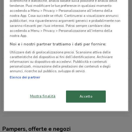
Via Lata, 169/197 Velletri
scientifiche e statistiche, analisi basate sulla posizione e analisi delle
tendenze. Puoi modificare le tue preferenze in qualsiasi momento
381 m
CHIUSO
accedendo a Menu > Privacy > Personalizzazione all'interno della
nostra App. Cosa succede se rifiuti: Continuerai a visualizzare annunci
pubblicitari, ma riguarderanno argomenti generici e probabilmente non
Via Fontana Della Rosa, 123 Velletri
saranno rilevanti per i tuoi interessi. Potrai sempre cambiare idea
404 m
CHIUSO
accedendo a Menu > Privacy > Personalizzazione all'interno della
nostra App.
Via Lata, 223 Velletri
Noi e i nostri partner trattiamo i dati per fornire:
412 m
CHIUSO
Utilizzare dati di geolocalizzazione precisi. Scansione attiva delle
caratteristiche del dispositivo ai fini dell’identificazione. Archiviare
informazioni su dispositivo e/o accedervi. Pubblicità e contenuti
Via Appia Sud, Km 40/400 Velletri
personalizzati, misurazione delle prestazioni dei contenuti e degli
annunci, ricerche sul pubblico, sviluppo di servizi.
710 m
CHIUSO
Elenco dei partner
Via Ugo La Malfa Velletri
866 m
CHIUSO
Mostra finalità
Accetto
Tutti i negozi Pampers
Pampers, offerte e negozi