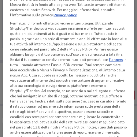
Mostra finalità in fondo alla pagina web. Tali scelte avranno effetto nel
contesto del nostro Sito web. Per maggiori informazioni, consulta
l'Informativa sulla privacy.
Privacy policy
Permettici di fornirti offerte più vicine ai tuoi bisogni: Utilizzando
Ci dispiace, al momento non abbiamo pubblicato
Shopfully/Tiendeo puoi visualizzare inserzioni e offerte per i tuoi acquisti
volantini nella tua zona. Riprova più tardi.
quotidiani più attinenti ai tuoi gusti e al tuo mondo. Tutto questo è
possibile grazie ad una serie di strumenti e analisi effettuate in base alle
tue attività all'interno dell'applicazione e sulle piattaforme collegate,
come indicato nel paragrafo 2 della Privacy Policy. Per fare questo,
abbiamo bisogno del tuo consenso sull'uso dei dati raccolti a tale fine.
Se dai il tuo consenso condivideremo i tuoi dati personali con
Partners
in
tutto il mondo attraverso l’uso di SDK esterne. Puoi sempre cambiare
Porta DoveConviene sempre con te!
idea accedendo a Menu > Privacy > Personalizzazione, all’interno della
Puoi trovare le migliori offerte dei negozi vicino a te,
nostra App. Cosa succede se accetti: Le inserzioni pubblicitarie che
salvarle e creare la tua lista del risparmio, comodamente
visualizzerai all'interno dell’app potranno trattare di argomenti relativi
dal tuo cellulare.
alla tua cronologia di navigazione su piattaforme esterne a
Shopfully/Tiendeo. Ad esempio, se un servizio a noi collegato ci informa
SCARICA L’APP
che hai navigato in un sito di viaggi, potremo mostrarti delle offerte a
tema vacanze. Inoltre, i dati sulla posizione (nel caso in cui abbia fornito
il relativo consenso) insieme alle informazioni sulle prestazioni della
rete e agli identificativi del dispositivo, possono essere raccolte e
condivisi con terze parti per comprendere e migliorare la connettività e
Negozi Pampers a Velletri
le esperienze applicative sulle delle reti wireless, come meglio indicato
nel paragrafo 13.b della nostra Privacy Policy. Inoltre, i tuoi dati possono
anche essere utilizzati per la creazione di report, ricerche di mercato,