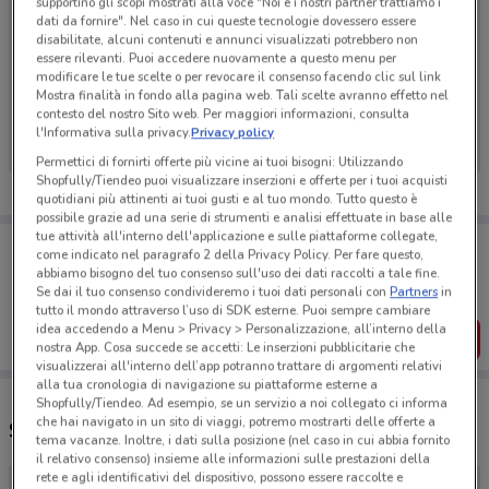
supportino gli scopi mostrati alla voce "Noi e i nostri partner trattiamo i
dati da fornire". Nel caso in cui queste tecnologie dovessero essere
disabilitate, alcuni contenuti e annunci visualizzati potrebbero non
essere rilevanti. Puoi accedere nuovamente a questo menu per
modificare le tue scelte o per revocare il consenso facendo clic sul link
Ci dispiace, al momento non abbiamo pubblicato
Mostra finalità in fondo alla pagina web. Tali scelte avranno effetto nel
volantini nella tua zona. Riprova più tardi.
contesto del nostro Sito web. Per maggiori informazioni, consulta
l'Informativa sulla privacy.
Privacy policy
Permettici di fornirti offerte più vicine ai tuoi bisogni: Utilizzando
Shopfully/Tiendeo puoi visualizzare inserzioni e offerte per i tuoi acquisti
quotidiani più attinenti ai tuoi gusti e al tuo mondo. Tutto questo è
possibile grazie ad una serie di strumenti e analisi effettuate in base alle
tue attività all'interno dell'applicazione e sulle piattaforme collegate,
Porta DoveConviene sempre con te!
come indicato nel paragrafo 2 della Privacy Policy. Per fare questo,
Puoi trovare le migliori offerte dei negozi vicino a te,
abbiamo bisogno del tuo consenso sull'uso dei dati raccolti a tale fine.
salvarle e creare la tua lista del risparmio, comodamente
Se dai il tuo consenso condivideremo i tuoi dati personali con
Partners
in
dal tuo cellulare.
tutto il mondo attraverso l’uso di SDK esterne. Puoi sempre cambiare
idea accedendo a Menu > Privacy > Personalizzazione, all’interno della
SCARICA L’APP
nostra App. Cosa succede se accetti: Le inserzioni pubblicitarie che
visualizzerai all'interno dell’app potranno trattare di argomenti relativi
alla tua cronologia di navigazione su piattaforme esterne a
Shopfully/Tiendeo. Ad esempio, se un servizio a noi collegato ci informa
che hai navigato in un sito di viaggi, potremo mostrarti delle offerte a
Supermercati Prix e orari
tema vacanze. Inoltre, i dati sulla posizione (nel caso in cui abbia fornito
il relativo consenso) insieme alle informazioni sulle prestazioni della
rete e agli identificativi del dispositivo, possono essere raccolte e