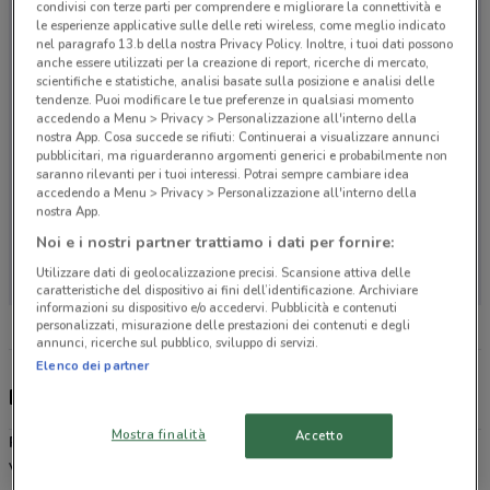
condivisi con terze parti per comprendere e migliorare la connettività e
le esperienze applicative sulle delle reti wireless, come meglio indicato
nel paragrafo 13.b della nostra Privacy Policy. Inoltre, i tuoi dati possono
anche essere utilizzati per la creazione di report, ricerche di mercato,
scientifiche e statistiche, analisi basate sulla posizione e analisi delle
tendenze. Puoi modificare le tue preferenze in qualsiasi momento
accedendo a Menu > Privacy > Personalizzazione all'interno della
nostra App. Cosa succede se rifiuti: Continuerai a visualizzare annunci
pubblicitari, ma riguarderanno argomenti generici e probabilmente non
saranno rilevanti per i tuoi interessi. Potrai sempre cambiare idea
accedendo a Menu > Privacy > Personalizzazione all'interno della
nostra App.
Noi e i nostri partner trattiamo i dati per fornire:
Non ci sono negozi nelle vicinanze
Utilizzare dati di geolocalizzazione precisi. Scansione attiva delle
caratteristiche del dispositivo ai fini dell’identificazione. Archiviare
informazioni su dispositivo e/o accedervi. Pubblicità e contenuti
personalizzati, misurazione delle prestazioni dei contenuti e degli
annunci, ricerche sul pubblico, sviluppo di servizi.
Elenco dei partner
Discount italiano
Mostra finalità
Accetto
Prix
è la catena di supermercati discount dislocati in Lombardia,
Veneto, Trentino Alto Adige e Friuli Venezia Giulia che ti permette