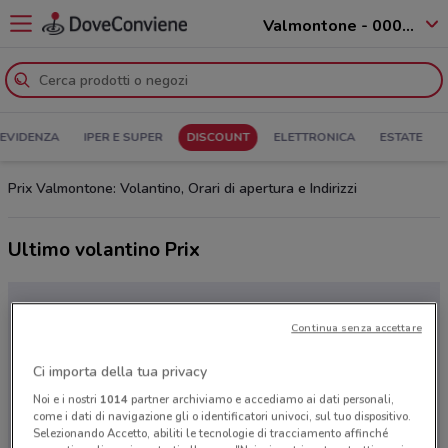
Valmontone - 00038
 EVIDENZA
IPER E SUPER
DISCOUNT
ELETTRONICA
ESTATE
Prix Valmontone: Volantino, Orari di apertura e Indirizzi
Ultimo volantino Prix
Continua senza accettare
Ci importa della tua privacy
Noi e i nostri
1014
partner archiviamo e accediamo ai dati personali,
come i dati di navigazione gli o identificatori univoci, sul tuo dispositivo.
Selezionando Accetto, abiliti le tecnologie di tracciamento affinché