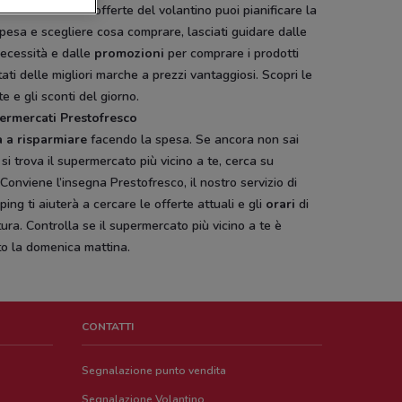
tofresco
. Con le offerte del volantino puoi pianificare la
pesa e scegliere cosa comprare, lasciati guidare dalle
necessità e dalle
promozioni
per comprare i prodotti
ati delle migliori marche a prezzi vantaggiosi. Scopri le
te e gli sconti del giorno.
permercati Prestofresco
a a risparmiare
facendo la spesa. Se ancora non sai
si trova il supermercato più vicino a te, cerca su
onviene l’insegna Prestofresco, il nostro servizio di
ing ti aiuterà a cercare le offerte attuali e gli
orari
di
ura. Controlla se il supermercato più vicino a te è
to la domenica mattina.
CONTATTI
Segnalazione punto vendita
Segnalazione Volantino