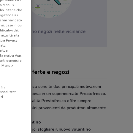
 personali con
o a Menu >
bblicitarie che
vigazione su
e hai navigato
(nel caso in cui
ificativi del
Non ci sono negozi nelle vicinanze
ettività e le
stra Privacy
cato,
e tue
la nostra App.
nti generici e
 a Menu >
stofresco, offerte e negozi
anza e convenienza sono le due principali motivazioni
fini
sonalizzati,
andare a fare la spesa in un supermercato
Prestofresco
.
zi.
 a queste due qualità Prestofresco offre sempre
tti freschi e genuini provenienti da produttori altamente
ionati.
tofresco, il volantino
due settimane puoi sfogliare il nuovo
volantino