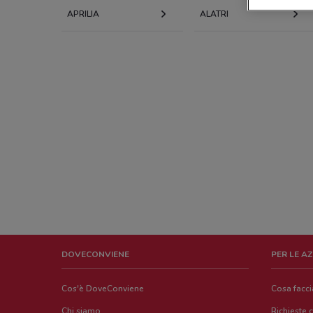
APRILIA
ALATRI
DOVECONVIENE
PER LE A
Cos'è DoveConviene
Cosa facc
Chi siamo
Richieste 