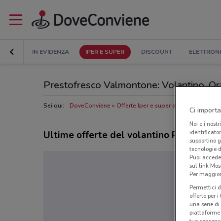
IN EVIDENZA
IPER E SUPER
DISCOUNT
ELETTRON
Prestofresco Valmontone: Volantino, Orari
Sei qui:
DoveConviene
Offerte Iper e super a Valmontone
N
Ci importa
Noi e i nostr
identificato
Ultime offerte del volantino Prestofres
supportino g
tecnologie d
Puoi accede
sul link Mos
Per maggiori
Permettici d
offerte per 
una serie di
piattaforme 