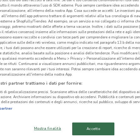
 sull'uso dei dati raccolti a tale fine. Se dai il tuo consenso condivideremo i tuoi dati
tutto il mondo attraverso l’uso di SDK esterne. Puoi sempre cambiare idea accedend
rsonalizzazione, all’interno della nostra App. Cosa succede se accetti: Le inserzioni pu
i all'interno dell’app potranno trattare di argomenti relativi alla tua cronologia di na
esterne a Shopfully/Tiendeo. Ad esempio, se un servizio a noi collegato ci informa ch
i viaggi, potremo mostrarti delle offerte a tema vacanze. Inoltre, i dati sulla posizione 
ato volantini nella tua zona. Riprova più tardi.
o il relativo consenso) insieme alle informazioni sulle prestazioni della rete e agli ident
 possono essere raccolte e condivisi con terze parti per comprendere e migliorare la conn
pplicative sulle delle reti wireless, come meglio indicato nel paragrafo 13.b della no
re, i tuoi dati possono anche essere utilizzati per la creazione di report, ricerche di mer
 e statistiche, analisi basate sulla posizione e analisi delle tendenze. Puoi modificare l
in qualsiasi momento accedendo a Menu > Privacy > Personalizzazione all'interno del
 se rifiuti: Continuerai a visualizzare annunci pubblicitari, ma riguarderanno argome
te non saranno rilevanti per i tuoi interessi. Potrai sempre cambiare idea accedendo
Pre
rsonalizzazione all'interno della nostra App.
cinanze
stri partner trattiamo i dati per fornire:
Vicin
ti di geolocalizzazione precisi. Scansione attiva delle caratteristiche del dispositivo ai 
VELLETRI
FRASCATI
icazione. Archiviare informazioni su dispositivo e/o accedervi. Pubblicità e contenuti per
per 
delle prestazioni dei contenuti e degli annunci, ricerche sul pubblico, sviluppo di servi
Oltre
CISTERNA DI LATINA
ALBANO LAZIALE
partner
prodo
selez
LATINA
GUIDONIA
Pres
Mostra finalità
Accetto
MONTECELIO
Ogni 