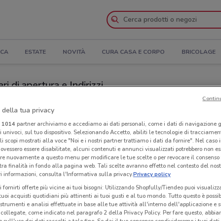
ICA
ESTATE
NOVITÀ
CURA CASA E CORPO
BRICOLAGE
 di apertura e Indirizzi
Contin
egozi Prestofresco a Valmontone
 della tua privacy
i
1014
partner archiviamo e accediamo ai dati personali, come i dati di navigazione g
ri univoci, sul tuo dispositivo. Selezionando Accetto, abiliti le tecnologie di tracciame
co
Neg
li scopi mostrati alla voce "Noi e i nostri partner trattiamo i dati da fornire". Nel caso 
ovessero essere disabilitate, alcuni contenuti e annunci visualizzati potrebbero non ess
re nuovamente a questo menu per modificare le tue scelte o per revocare il consenso
tra finalità in fondo alla pagina web. Tali scelte avranno effetto nel contesto del nost
 informazioni, consulta l'Informativa sulla privacy.
Privacy policy
i fornirti offerte più vicine ai tuoi bisogni: Utilizzando Shopfully/Tiendeo puoi visualizz
i tuoi acquisti quotidiani più attinenti ai tuoi gusti e al tuo mondo. Tutto questo è possi
 strumenti e analisi effettuate in base alle tue attività all'interno dell'applicazione e 
collegate, come indicato nel paragrafo 2 della Privacy Policy. Per fare questo, abbi