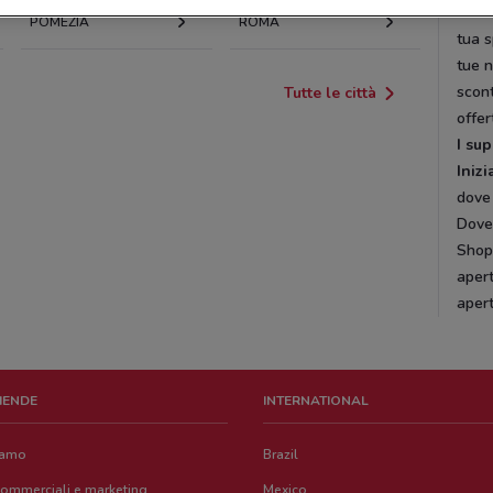
Pres
POMEZIA
ROMA
tua s
tue 
scont
Tutte le città
offer
I su
Inizi
dove 
DoveC
Shopp
apert
aper
ZIENDE
INTERNATIONAL
iamo
Brazil
commerciali e marketing
Mexico