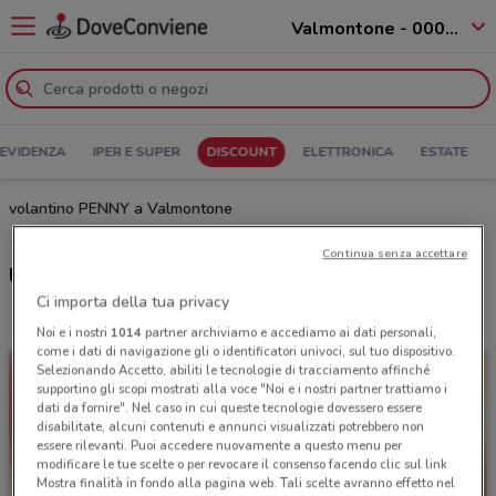
Valmontone - 00038
 EVIDENZA
IPER E SUPER
DISCOUNT
ELETTRONICA
ESTATE
volantino PENNY a Valmontone
Continua senza accettare
Ultime offerte del volantino PENNY
Ci importa della tua privacy
Noi e i nostri
1014
partner archiviamo e accediamo ai dati personali,
come i dati di navigazione gli o identificatori univoci, sul tuo dispositivo.
Selezionando Accetto, abiliti le tecnologie di tracciamento affinché
supportino gli scopi mostrati alla voce "Noi e i nostri partner trattiamo i
dati da fornire". Nel caso in cui queste tecnologie dovessero essere
disabilitate, alcuni contenuti e annunci visualizzati potrebbero non
essere rilevanti. Puoi accedere nuovamente a questo menu per
modificare le tue scelte o per revocare il consenso facendo clic sul link
Mostra finalità in fondo alla pagina web. Tali scelte avranno effetto nel