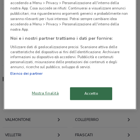
accedendo a Menu > Privacy > Personalizzazione all'interno della
nostra App. Cosa succede se rifiuti: Continuerai a visualizzare annunci
Via Latina, 2 Cisterna Di Latina
pubblicitari, ma riguarderanno argomenti generici e probabilmente non
saranno rilevanti per i tuoi interessi. Potrai sempre cambiare idea
23.2 km
CHIUSO
accedendo a Menu > Privacy > Personalizzazione all'interno della
nostra App.
Via Borghesiana, 126 Roma
Noi e i nostri partner trattiamo i dati per fornire:
23.8 km
CHIUSO
Utilizzare dati di geolocalizzazione precisi. Scansione attiva delle
caratteristiche del dispositivo ai fini dell’identificazione. Archiviare
informazioni su dispositivo e/o accedervi. Pubblicità e contenuti
Tutti i negozi PENNY
personalizzati, misurazione delle prestazioni dei contenuti e degli
annunci, ricerche sul pubblico, sviluppo di servizi.
Elenco dei partner
PENNY, offerte e negozi
Mostra finalità
Accetto
Offerte volantini e cataloghi per città nelle vicinanze
VALMONTONE
COLLEFERRO
VELLETRI
FRASCATI