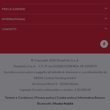
Cos'è DoveConviene
PER LE AZIENDE
Chi siamo
Cosa facciamo
INTERNATIONAL
News e media
Richieste commerciali e marketing
Brazil
CONTATTI
Lavora con noi
Mexico
Segnalazione punto vendita
France
Segnalazione Volantino
Australia
Hai un malfunzionamento sul web o sull'app?
New Zealand
© Copyright 2026 Shopfully S.p.A.
Shopfully S.p.A. - C.F / P. Iva 03156531208 REA: MI-2029270
Società a socio unico soggetta all’attività di direzione e coordinamento di
MEDIA Central Holding GmbH
Via Giosuè Borsi 9 - 20143 Milano
Capitale Sociale sottoscritto e versato: € 50.000,00
Termini e Condizioni
Privacy policy
Cookie policy
Informativa Beacon
Bluetooth
Mostra finalità