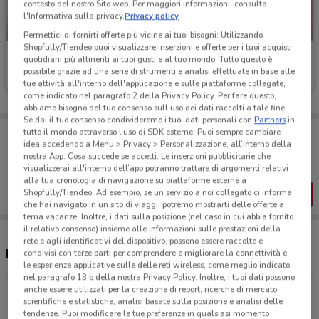
contesto del nostro Sito web. Per maggiori informazioni, consulta
l'Informativa sulla privacy.
Privacy policy
-3 GIORNI
-3 GIORNI
Permettici di fornirti offerte più vicine ai tuoi bisogni: Utilizzando
Shopfully/Tiendeo puoi visualizzare inserzioni e offerte per i tuoi acquisti
PENNY
PENNY
quotidiani più attinenti ai tuoi gusti e al tuo mondo. Tutto questo è
possibile grazie ad una serie di strumenti e analisi effettuate in base alle
Scade mercoledì
10.8 km
Scade mercoledì
10.8 km
tue attività all'interno dell'applicazione e sulle piattaforme collegate,
come indicato nel paragrafo 2 della Privacy Policy. Per fare questo,
abbiamo bisogno del tuo consenso sull'uso dei dati raccolti a tale fine.
Se dai il tuo consenso condivideremo i tuoi dati personali con
Partners
in
Porta DoveConviene sempre con te!
tutto il mondo attraverso l’uso di SDK esterne. Puoi sempre cambiare
idea accedendo a Menu > Privacy > Personalizzazione, all’interno della
Puoi trovare le migliori offerte dei negozi vicino a te,
salvarle e creare la tua lista del risparmio, comodamente
nostra App. Cosa succede se accetti: Le inserzioni pubblicitarie che
dal tuo cellulare.
visualizzerai all'interno dell’app potranno trattare di argomenti relativi
alla tua cronologia di navigazione su piattaforme esterne a
Shopfully/Tiendeo. Ad esempio, se un servizio a noi collegato ci informa
SCARICA L’APP
che hai navigato in un sito di viaggi, potremo mostrarti delle offerte a
tema vacanze. Inoltre, i dati sulla posizione (nel caso in cui abbia fornito
il relativo consenso) insieme alle informazioni sulle prestazioni della
rete e agli identificativi del dispositivo, possono essere raccolte e
Negozi PENNY a Valmontone
condivisi con terze parti per comprendere e migliorare la connettività e
le esperienze applicative sulle delle reti wireless, come meglio indicato
nel paragrafo 13.b della nostra Privacy Policy. Inoltre, i tuoi dati possono
anche essere utilizzati per la creazione di report, ricerche di mercato,
Via San Apollaria, 3 Zagarolo
scientifiche e statistiche, analisi basate sulla posizione e analisi delle
10.8 km
CHIUSO
tendenze. Puoi modificare le tue preferenze in qualsiasi momento