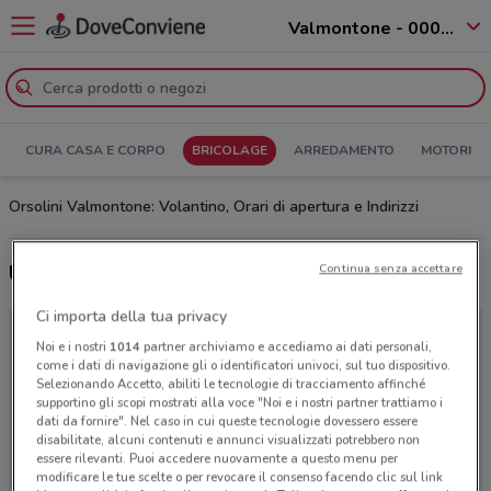
Valmontone - 00038
CURA CASA E CORPO
BRICOLAGE
ARREDAMENTO
MOTORI
Orsolini Valmontone: Volantino, Orari di apertura e Indirizzi
Ultime offerte del volantino Orsolini
Continua senza accettare
Ci importa della tua privacy
Noi e i nostri
1014
partner archiviamo e accediamo ai dati personali,
come i dati di navigazione gli o identificatori univoci, sul tuo dispositivo.
Selezionando Accetto, abiliti le tecnologie di tracciamento affinché
supportino gli scopi mostrati alla voce "Noi e i nostri partner trattiamo i
dati da fornire". Nel caso in cui queste tecnologie dovessero essere
disabilitate, alcuni contenuti e annunci visualizzati potrebbero non
essere rilevanti. Puoi accedere nuovamente a questo menu per
modificare le tue scelte o per revocare il consenso facendo clic sul link