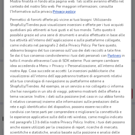
Mostra finalità in fondo alla pagina web. Tali scelte avranno effetto nel
contesto del nostro Sito web. Per maggiori informazioni, consulta
l'Informativa sulla privacy.
Privacy policy
Permettici di fornirti offerte più vicine ai tuoi bisogni: Utilizzando
Ci dispiace, al momento non abbiamo pubblicato
Shopfully/Tiendeo puoi visualizzare inserzioni e offerte per i tuoi acquisti
quotidiani più attinenti ai tuoi gusti e al tuo mondo. Tutto questo è
volantini nella tua zona. Riprova più tardi.
possibile grazie ad una serie di strumenti e analisi effettuate in base alle
tue attività all'interno dell'applicazione e sulle piattaforme collegate,
come indicato nel paragrafo 2 della Privacy Policy. Per fare questo,
abbiamo bisogno del tuo consenso sull'uso dei dati raccolti a tale fine.
Se dai il tuo consenso condivideremo i tuoi dati personali con
Partners
in
tutto il mondo attraverso l’uso di SDK esterne. Puoi sempre cambiare
idea accedendo a Menu > Privacy > Personalizzazione, all’interno della
Porta DoveConviene sempre con te!
nostra App. Cosa succede se accetti: Le inserzioni pubblicitarie che
Puoi trovare le migliori offerte dei negozi vicino a te,
visualizzerai all'interno dell’app potranno trattare di argomenti relativi
salvarle e creare la tua lista del risparmio, comodamente
alla tua cronologia di navigazione su piattaforme esterne a
dal tuo cellulare.
Shopfully/Tiendeo. Ad esempio, se un servizio a noi collegato ci informa
che hai navigato in un sito di viaggi, potremo mostrarti delle offerte a
SCARICA L’APP
tema vacanze. Inoltre, i dati sulla posizione (nel caso in cui abbia fornito
il relativo consenso) insieme alle informazioni sulle prestazioni della
rete e agli identificativi del dispositivo, possono essere raccolte e
condivisi con terze parti per comprendere e migliorare la connettività e
le esperienze applicative sulle delle reti wireless, come meglio indicato
Negozi Orsolini a Valmontone
nel paragrafo 13.b della nostra Privacy Policy. Inoltre, i tuoi dati possono
anche essere utilizzati per la creazione di report, ricerche di mercato,
scientifiche e statistiche, analisi basate sulla posizione e analisi delle