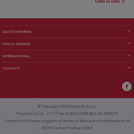
Tutte le città
DOVECONVIENE
Cos'è DoveConviene
PER LE AZIENDE
Chi siamo
Cosa facciamo
INTERNATIONAL
News e media
Richieste commerciali e marketing
Brazil
CONTATTI
Lavora con noi
Mexico
Segnalazione punto vendita
France
Segnalazione Volantino
Australia
Hai un malfunzionamento sul web o sull'app?
New Zealand
© Copyright 2026 Shopfully S.p.A.
Shopfully S.p.A. - C.F / P. Iva 03156531208 REA: MI-2029270
Società a socio unico soggetta all’attività di direzione e coordinamento di
MEDIA Central Holding GmbH