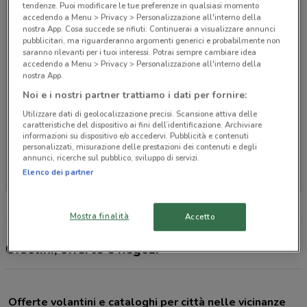
tendenze. Puoi modificare le tue preferenze in qualsiasi momento
accedendo a Menu > Privacy > Personalizzazione all'interno della
nostra App. Cosa succede se rifiuti: Continuerai a visualizzare annunci
pubblicitari, ma riguarderanno argomenti generici e probabilmente non
saranno rilevanti per i tuoi interessi. Potrai sempre cambiare idea
accedendo a Menu > Privacy > Personalizzazione all'interno della
nostra App.
Noi e i nostri partner trattiamo i dati per fornire:
Utilizzare dati di geolocalizzazione precisi. Scansione attiva delle
caratteristiche del dispositivo ai fini dell’identificazione. Archiviare
informazioni su dispositivo e/o accedervi. Pubblicità e contenuti
personalizzati, misurazione delle prestazioni dei contenuti e degli
Non ci sono negozi nelle vicinanze
annunci, ricerche sul pubblico, sviluppo di servizi.
Elenco dei partner
Mostra finalità
Accetto
Orsolini, offerte e negozi
Offerte volantini e cataloghi per città nelle vicinanze