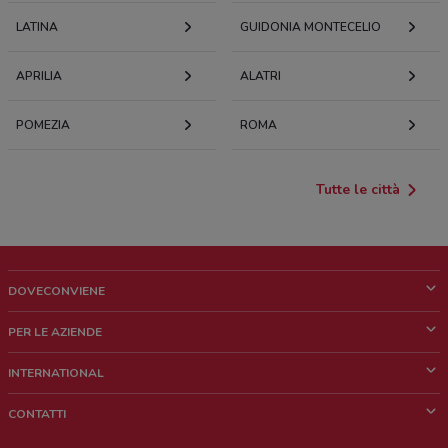
LATINA
GUIDONIA MONTECELIO
APRILIA
ALATRI
POMEZIA
ROMA
Tutte le città
DOVECONVIENE
Cos'è DoveConviene
PER LE AZIENDE
Chi siamo
Cosa facciamo
INTERNATIONAL
News e media
Richieste commerciali e marketing
Brazil
CONTATTI
Lavora con noi
Mexico
Segnalazione punto vendita