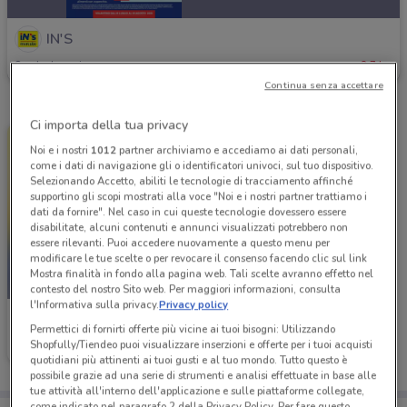
IN'S
Scade domenica
3.7 km
Continua senza accettare
Ci importa della tua privacy
Noi e i nostri
1012
partner archiviamo e accediamo ai dati personali,
come i dati di navigazione gli o identificatori univoci, sul tuo dispositivo.
Selezionando Accetto, abiliti le tecnologie di tracciamento affinché
supportino gli scopi mostrati alla voce "Noi e i nostri partner trattiamo i
dati da fornire". Nel caso in cui queste tecnologie dovessero essere
disabilitate, alcuni contenuti e annunci visualizzati potrebbero non
essere rilevanti. Puoi accedere nuovamente a questo menu per
modificare le tue scelte o per revocare il consenso facendo clic sul link
Mostra finalità in fondo alla pagina web. Tali scelte avranno effetto nel
-3 GIORNI
contesto del nostro Sito web. Per maggiori informazioni, consulta
l'Informativa sulla privacy.
Privacy policy
IN'S
Permettici di fornirti offerte più vicine ai tuoi bisogni: Utilizzando
Shopfully/Tiendeo puoi visualizzare inserzioni e offerte per i tuoi acquisti
Scade domenica
23.6 km
quotidiani più attinenti ai tuoi gusti e al tuo mondo. Tutto questo è
possibile grazie ad una serie di strumenti e analisi effettuate in base alle
tue attività all'interno dell'applicazione e sulle piattaforme collegate,
come indicato nel paragrafo 2 della Privacy Policy. Per fare questo,