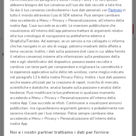
Porta DoveConviene sempre con te!
abbiamo bisogno del tuo consenso sull'uso dei dati raccolti a tale fine.
Puoi trovare le migliori offerte dei negozi vicino a te,
Se dai il tuo consenso condivideremo i tuoi dati personali con
Partners
in
salvarle e creare la tua lista del risparmio, comodamente
tutto il mondo attraverso l’uso di SDK esterne. Puoi sempre cambiare
dal tuo cellulare.
idea accedendo a Menu > Privacy > Personalizzazione, all’interno della
nostra App. Cosa succede se accetti: Le inserzioni pubblicitarie che
SCARICA L’APP
visualizzerai all'interno dell’app potranno trattare di argomenti relativi
alla tua cronologia di navigazione su piattaforme esterne a
Shopfully/Tiendeo. Ad esempio, se un servizio a noi collegato ci informa
che hai navigato in un sito di viaggi, potremo mostrarti delle offerte a
tema vacanze. Inoltre, i dati sulla posizione (nel caso in cui abbia fornito
Orari In's Mercato
il relativo consenso) insieme alle informazioni sulle prestazioni della
rete e agli identificativi del dispositivo, possono essere raccolte e
condivisi con terze parti per comprendere e migliorare la connettività e
Via Velletri, 1 Artena
le esperienze applicative sulle delle reti wireless, come meglio indicato
nel paragrafo 13.b della nostra Privacy Policy. Inoltre, i tuoi dati possono
3.7 km
APERTO
anche essere utilizzati per la creazione di report, ricerche di mercato,
scientifiche e statistiche, analisi basate sulla posizione e analisi delle
tendenze. Puoi modificare le tue preferenze in qualsiasi momento
Via Pedemontana Snc Roma
accedendo a Menu > Privacy > Personalizzazione all'interno della
7.8 km
APERTO
nostra App. Cosa succede se rifiuti: Continuerai a visualizzare annunci
pubblicitari, ma riguarderanno argomenti generici e probabilmente non
saranno rilevanti per i tuoi interessi. Potrai sempre cambiare idea
Corso Filippo Turati, 97 Colleferro
accedendo a Menu > Privacy > Personalizzazione all'interno della
9.3 km
APERTO
nostra App.
Noi e i nostri partner trattiamo i dati per fornire: