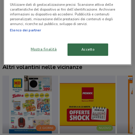
Via Casilina, 2912/2924/2928 Monte Compatri
Utilizzare dati di geolocalizzazione precisi. Scansione attiva delle
17.5 km
APERTO
caratteristiche del dispositivo ai fini dell’identificazione. Archiviare
informazioni su dispositivo e/o accedervi. Pubblicità e contenuti
personalizzati, misurazione delle prestazioni dei contenuti e degli
annunci, ricerche sul pubblico, sviluppo di servizi.
Via Casilina Km 63 Anagni
Elenco dei partner
19.7 km
APERTO
Tutti i negozi IN'S
Mostra finalità
Accetto
Altri volantini nelle vicinanze
-3 GIORNI
NUOVO