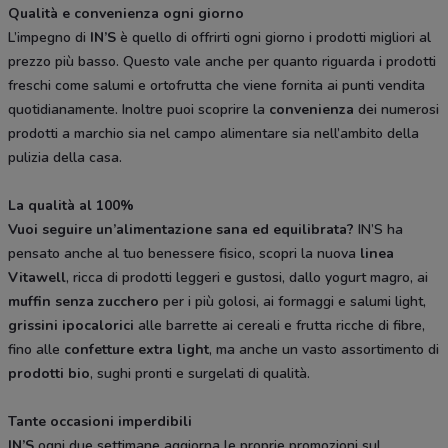
Qualità e convenienza ogni giorno
L’impegno di
IN’S
è quello di offrirti ogni giorno i prodotti migliori al
prezzo più basso. Questo vale anche per quanto riguarda i prodotti
freschi come salumi e ortofrutta che viene fornita ai punti vendita
quotidianamente. Inoltre puoi scoprire la
convenienza
dei numerosi
prodotti a marchio sia nel campo alimentare sia nell’ambito della
pulizia della casa.
La qualità al 100%
Vuoi seguire un’alimentazione sana ed equilibrata?
IN’S ha
pensato anche al tuo benessere fisico, scopri la nuova
linea
Vitawell
, ricca di prodotti leggeri e gustosi, dallo yogurt magro, ai
muffin senza zucchero
per i più golosi, ai formaggi e salumi light,
grissini ipocalorici
alle barrette ai cereali e frutta ricche di fibre,
fino alle
confetture extra light
, ma anche un vasto assortimento di
prodotti bio
, sughi pronti e surgelati di qualità.
Tante occasioni imperdibili
IN’S
ogni due settimane aggiorna le proprie promozioni sul