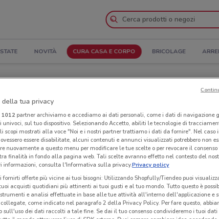
STATE
NOVITÀ
CURA CASA E CORPO
BRICOLAGE
ARRE
tura e Indirizzi
Contin
 della tua privacy
one
Negozi Foxy a Valmontone
i
1012
partner archiviamo e accediamo ai dati personali, come i dati di navigazione g
ri univoci, sul tuo dispositivo. Selezionando Accetto, abiliti le tecnologie di tracciame
li scopi mostrati alla voce "Noi e i nostri partner trattiamo i dati da fornire". Nel caso 
Neg
ovessero essere disabilitate, alcuni contenuti e annunci visualizzati potrebbero non ess
re nuovamente a questo menu per modificare le tue scelte o per revocare il consenso
tra finalità in fondo alla pagina web. Tali scelte avranno effetto nel contesto del nost
 informazioni, consulta l'Informativa sulla privacy.
Privacy policy
i fornirti offerte più vicine ai tuoi bisogni: Utilizzando Shopfully/Tiendeo puoi visualizz
i tuoi acquisti quotidiani più attinenti ai tuoi gusti e al tuo mondo. Tutto questo è possi
 strumenti e analisi effettuate in base alle tue attività all'interno dell'applicazione e 
collegate, come indicato nel paragrafo 2 della Privacy Policy. Per fare questo, abbi
 sull'uso dei dati raccolti a tale fine. Se dai il tuo consenso condivideremo i tuoi dati