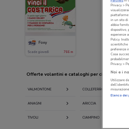
Partners
in 
Privacy > Pe
visualizzera
piattaforme 
in un sito d
abbia fornit
dispositivo,
esperienze a
Policy. Inolt
Foxy
scientifiche
preferenze 
Scade giovedì
766 m
Cosa succede
probabilmen
Privacy > Pe
Noi e i no
Offerte volantini e cataloghi per città nelle vi
Utilizzare da
dell’identif
misurazione 
VALMONTONE
COLLEFERRO
Elenco dei 
ANAGNI
ARICCIA
TIVOLI
CIAMPINO