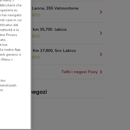
o a Menu >
bblicitarie che
Via Alberto Lanna, 355 Valmontone
vigazione su
1.5 km
APERTO
e hai navigato
(nel caso in cui
ificativi del
Via Casilina km 35,700 labico
ettività e le
stra Privacy
2.9 km
APERTO
cato,
e tue
la nostra App.
Via Casilina Km 37,800, Snc Labico
nti generici e
3.5 km
APERTO
 a Menu >
Tutti i negozi Foxy
fini
sonalizzati,
zi.
y, offerte e negozi