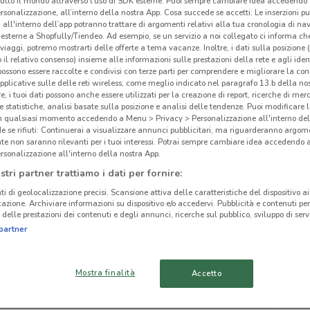
tutto il mondo attraverso l’uso di SDK esterne. Puoi sempre cambiare idea accedend
rsonalizzazione, all’interno della nostra App. Cosa succede se accetti: Le inserzioni pu
i all'interno dell’app potranno trattare di argomenti relativi alla tua cronologia di na
esterne a Shopfully/Tiendeo. Ad esempio, se un servizio a noi collegato ci informa ch
i viaggi, potremo mostrarti delle offerte a tema vacanze. Inoltre, i dati sulla posizione 
o il relativo consenso) insieme alle informazioni sulle prestazioni della rete e agli ident
 possono essere raccolte e condivisi con terze parti per comprendere e migliorare la conn
pplicative sulle delle reti wireless, come meglio indicato nel paragrafo 13.b della no
re, i tuoi dati possono anche essere utilizzati per la creazione di report, ricerche di mer
 e statistiche, analisi basate sulla posizione e analisi delle tendenze. Puoi modificare l
in qualsiasi momento accedendo a Menu > Privacy > Personalizzazione all'interno del
 se rifiuti: Continuerai a visualizzare annunci pubblicitari, ma riguarderanno argome
te non saranno rilevanti per i tuoi interessi. Potrai sempre cambiare idea accedendo
rsonalizzazione all'interno della nostra App.
stri partner trattiamo i dati per fornire:
cinanze
ti di geolocalizzazione precisi. Scansione attiva delle caratteristiche del dispositivo ai 
icazione. Archiviare informazioni su dispositivo e/o accedervi. Pubblicità e contenuti per
delle prestazioni dei contenuti e degli annunci, ricerche sul pubblico, sviluppo di servi
VELLETRI
FRASCATI
Fox
partner
CISTERNA DI LATINA
ALBANO LAZIALE
Mostra finalità
Accetto
LATINA
GUIDONIA
MONTECELIO