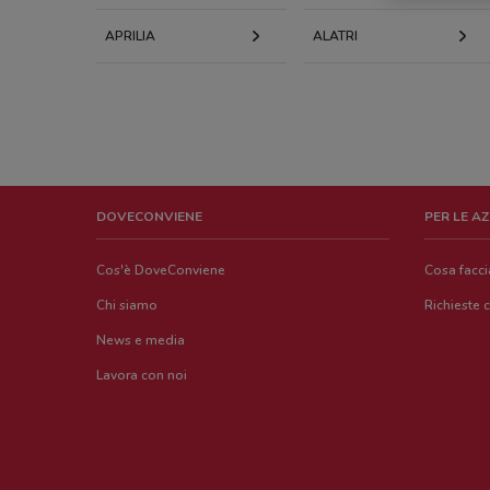
APRILIA
ALATRI
DOVECONVIENE
PER LE A
Cos'è DoveConviene
Cosa facc
Chi siamo
Richieste 
News e media
Lavora con noi