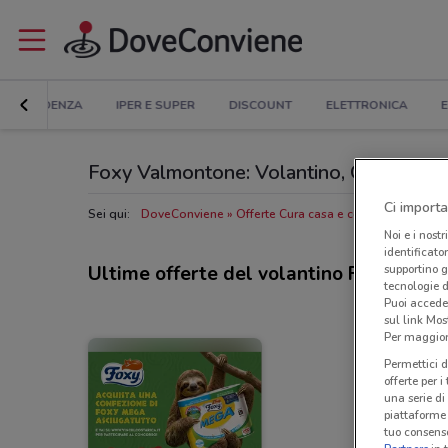
IN EVIDENZA
IPER E SUPER
DISCOUNT
ELETTRONICA
E
Foxy Valmontone: Volantino, Orari di aper
Ci importa
Sei qui:
DoveConviene
Offerte Cura casa e corpo a Valmont
Noi e i nostr
identificato
supportino g
Ultime offerte del volantino Foxy
tecnologie d
Puoi accede
sul link Mos
Per maggiori
Permettici d
offerte per 
una serie di
piattaforme 
tuo consenso