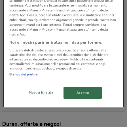
Via Valmontone, 28 Artena
scientifiche e statistiche, analisi basate sulla posizione e analisi delle
tendenze. Puoi modificare le tue preferenze in qualsiasi momento
2.8 km
CHIUSO
accedendo a Menu > Privacy > Personalizzazione all'interno della
nostra App. Cosa succede se rifiuti: Continuerai a visualizzare annunci
pubblicitari, ma riguarderanno argomenti generici e probabilmente non
Strada Statale Artena Valmontone Artena
saranno rilevanti per i tuoi interessi. Potrai sempre cambiare idea
3 km
CHIUSO
accedendo a Menu > Privacy > Personalizzazione all'interno della
nostra App.
Via Velletri, Snc Artena
Noi e i nostri partner trattiamo i dati per fornire:
3.7 km
CHIUSO
Utilizzare dati di geolocalizzazione precisi. Scansione attiva delle
caratteristiche del dispositivo ai fini dell’identificazione. Archiviare
informazioni su dispositivo e/o accedervi. Pubblicità e contenuti
Via Speciano, 53 Cave
personalizzati, misurazione delle prestazioni dei contenuti e degli
annunci, ricerche sul pubblico, sviluppo di servizi.
4.5 km
CHIUSO
Elenco dei partner
Via Prenestina Antica Palestrina
6.3 km
CHIUSO
Mostra finalità
Accetto
Tutti i negozi Durex
Durex, offerte e negozi