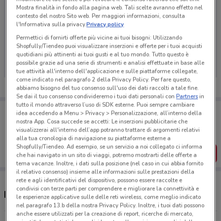
Mostra finalità in fondo alla pagina web. Tali scelte avranno effetto nel
contesto del nostro Sito web. Per maggiori informazioni, consulta
l'Informativa sulla privacy.
Privacy policy
Permettici di fornirti offerte più vicine ai tuoi bisogni: Utilizzando
Ci dispiace, al momento non abbiamo pubblicato
Shopfully/Tiendeo puoi visualizzare inserzioni e offerte per i tuoi acquisti
volantini nella tua zona. Riprova più tardi.
quotidiani più attinenti ai tuoi gusti e al tuo mondo. Tutto questo è
possibile grazie ad una serie di strumenti e analisi effettuate in base alle
tue attività all'interno dell'applicazione e sulle piattaforme collegate,
come indicato nel paragrafo 2 della Privacy Policy. Per fare questo,
abbiamo bisogno del tuo consenso sull'uso dei dati raccolti a tale fine.
Se dai il tuo consenso condivideremo i tuoi dati personali con
Partners
in
tutto il mondo attraverso l’uso di SDK esterne. Puoi sempre cambiare
Porta DoveConviene sempre con te!
idea accedendo a Menu > Privacy > Personalizzazione, all’interno della
Puoi trovare le migliori offerte dei negozi vicino a te,
nostra App. Cosa succede se accetti: Le inserzioni pubblicitarie che
salvarle e creare la tua lista del risparmio, comodamente
visualizzerai all'interno dell’app potranno trattare di argomenti relativi
dal tuo cellulare.
alla tua cronologia di navigazione su piattaforme esterne a
Shopfully/Tiendeo. Ad esempio, se un servizio a noi collegato ci informa
SCARICA L’APP
che hai navigato in un sito di viaggi, potremo mostrarti delle offerte a
tema vacanze. Inoltre, i dati sulla posizione (nel caso in cui abbia fornito
il relativo consenso) insieme alle informazioni sulle prestazioni della
rete e agli identificativi del dispositivo, possono essere raccolte e
condivisi con terze parti per comprendere e migliorare la connettività e
Negozi Durex a Valmontone
le esperienze applicative sulle delle reti wireless, come meglio indicato
nel paragrafo 13.b della nostra Privacy Policy. Inoltre, i tuoi dati possono
anche essere utilizzati per la creazione di report, ricerche di mercato,