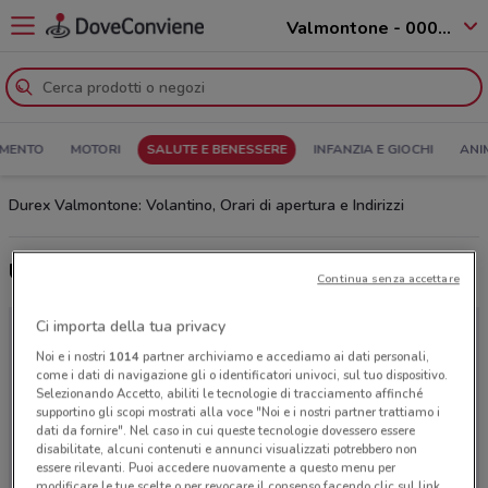
Valmontone - 00038
MENTO
MOTORI
SALUTE E BENESSERE
INFANZIA E GIOCHI
ANI
Durex Valmontone: Volantino, Orari di apertura e Indirizzi
Ultime offerte del volantino Durex
Continua senza accettare
Ci importa della tua privacy
Noi e i nostri
1014
partner archiviamo e accediamo ai dati personali,
come i dati di navigazione gli o identificatori univoci, sul tuo dispositivo.
Selezionando Accetto, abiliti le tecnologie di tracciamento affinché
supportino gli scopi mostrati alla voce "Noi e i nostri partner trattiamo i
dati da fornire". Nel caso in cui queste tecnologie dovessero essere
disabilitate, alcuni contenuti e annunci visualizzati potrebbero non
essere rilevanti. Puoi accedere nuovamente a questo menu per
modificare le tue scelte o per revocare il consenso facendo clic sul link