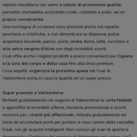
reparto macelleria con
carni e salumi di primissima qualità
,
pancetta, mortadella. prosciutto crudo, cotolette e pollo, ad un
prezzo conveniente
.
Una montagna di occasioni sono presenti anche nel reparto
pescheria e ortofrutta, e non dimenticare la dispensa, potrai
acquistare bevande, panna, aceto,
miele
,
birra
, latte, zucchero e
olio extra vergine d'oliva
con degli incredibili sconti.
Coal offre anche i migliori prodotti a prezzi convenienti per
l’igiene
e la cura del corpo e della casa
fino alla linea premium.
Cosa aspetti,
organizza la prossima spesa
nel Coal di
Valmontone porta in casa la qualità ad un super prezzo.
Super premiati a Valmontone
Richiedi gratuitamente nel negozio di Valmontone la
carta fedeltà
e approfitta di incredibili offerte, iniziative promozionali e sconti
esclusivi per i
clienti più affezionati
. Attivala gratuitamente ed
inizia ad accumulare punti per portare a casa i premi delle
raccolte
Coal
, con gli acquisti inteligenti. Non conosci gli orari di apertura
domenicale o l'indirizzo del negozio di Valmontone più vicino a te?