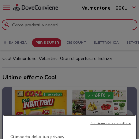
Valmontone - 00038
IN EVIDENZA
IPER E SUPER
DISCOUNT
ELETTRONICA
ESTAT
Coal Valmontone: Volantino, Orari di apertura e Indirizzi
Ultime offerte Coal
Continua senza accettare
Ci importa della tua privacy