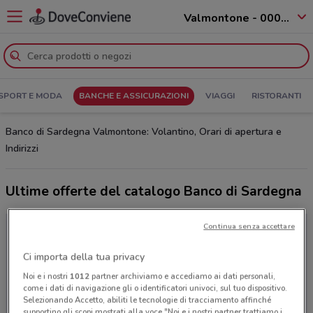
Valmontone - 00038
SPORT E MODA
BANCHE E ASSICURAZIONI
VIAGGI
RISTORANTI
Banco di Sardegna Valmontone: Volantino, Orari di apertura e
Indirizzi
Ultime offerte del catalogo Banco di Sardegna
Continua senza accettare
Ci importa della tua privacy
Noi e i nostri
1012
partner archiviamo e accediamo ai dati personali,
come i dati di navigazione gli o identificatori univoci, sul tuo dispositivo.
Selezionando Accetto, abiliti le tecnologie di tracciamento affinché
supportino gli scopi mostrati alla voce "Noi e i nostri partner trattiamo i