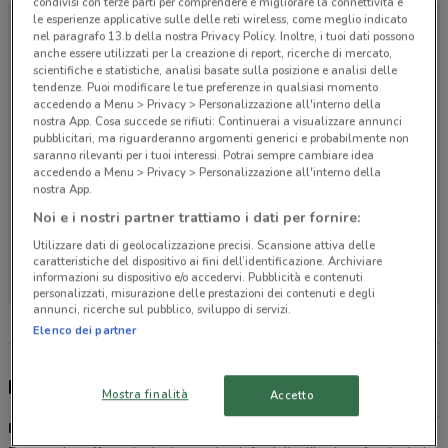
condivisi con terze parti per comprendere e migliorare la connettività e
le esperienze applicative sulle delle reti wireless, come meglio indicato
nel paragrafo 13.b della nostra Privacy Policy. Inoltre, i tuoi dati possono
anche essere utilizzati per la creazione di report, ricerche di mercato,
scientifiche e statistiche, analisi basate sulla posizione e analisi delle
tendenze. Puoi modificare le tue preferenze in qualsiasi momento
accedendo a Menu > Privacy > Personalizzazione all'interno della
nostra App. Cosa succede se rifiuti: Continuerai a visualizzare annunci
pubblicitari, ma riguarderanno argomenti generici e probabilmente non
saranno rilevanti per i tuoi interessi. Potrai sempre cambiare idea
accedendo a Menu > Privacy > Personalizzazione all'interno della
nostra App.
Noi e i nostri partner trattiamo i dati per fornire:
Utilizzare dati di geolocalizzazione precisi. Scansione attiva delle
Non ci sono negozi nelle vicinanze
caratteristiche del dispositivo ai fini dell’identificazione. Archiviare
informazioni su dispositivo e/o accedervi. Pubblicità e contenuti
personalizzati, misurazione delle prestazioni dei contenuti e degli
annunci, ricerche sul pubblico, sviluppo di servizi.
Elenco dei partner
Banco di Sardegna, offerte e negozi
Mostra finalità
Accetto
Banco di Sardegna
è l’istituto di credito appartenente al gruppo