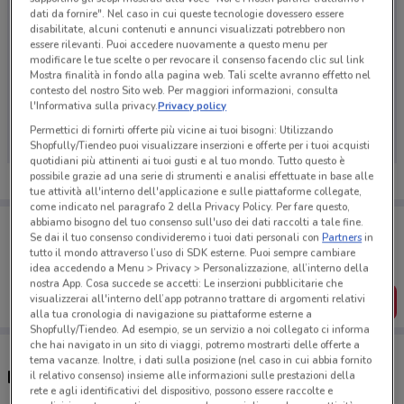
dati da fornire". Nel caso in cui queste tecnologie dovessero essere
disabilitate, alcuni contenuti e annunci visualizzati potrebbero non
essere rilevanti. Puoi accedere nuovamente a questo menu per
modificare le tue scelte o per revocare il consenso facendo clic sul link
Mostra finalità in fondo alla pagina web. Tali scelte avranno effetto nel
contesto del nostro Sito web. Per maggiori informazioni, consulta
Ci dispiace, al momento non abbiamo pubblicato
l'Informativa sulla privacy.
Privacy policy
volantini nella tua zona. Riprova più tardi.
Permettici di fornirti offerte più vicine ai tuoi bisogni: Utilizzando
Shopfully/Tiendeo puoi visualizzare inserzioni e offerte per i tuoi acquisti
quotidiani più attinenti ai tuoi gusti e al tuo mondo. Tutto questo è
possibile grazie ad una serie di strumenti e analisi effettuate in base alle
tue attività all'interno dell'applicazione e sulle piattaforme collegate,
come indicato nel paragrafo 2 della Privacy Policy. Per fare questo,
Porta DoveConviene sempre con te!
abbiamo bisogno del tuo consenso sull'uso dei dati raccolti a tale fine.
Se dai il tuo consenso condivideremo i tuoi dati personali con
Partners
in
Puoi trovare le migliori offerte dei negozi vicino a te,
tutto il mondo attraverso l’uso di SDK esterne. Puoi sempre cambiare
salvarle e creare la tua lista del risparmio, comodamente
dal tuo cellulare.
idea accedendo a Menu > Privacy > Personalizzazione, all’interno della
nostra App. Cosa succede se accetti: Le inserzioni pubblicitarie che
visualizzerai all'interno dell’app potranno trattare di argomenti relativi
SCARICA L’APP
alla tua cronologia di navigazione su piattaforme esterne a
Shopfully/Tiendeo. Ad esempio, se un servizio a noi collegato ci informa
che hai navigato in un sito di viaggi, potremo mostrarti delle offerte a
tema vacanze. Inoltre, i dati sulla posizione (nel caso in cui abbia fornito
Negozi Banco di Sardegna a Valmontone
il relativo consenso) insieme alle informazioni sulle prestazioni della
rete e agli identificativi del dispositivo, possono essere raccolte e