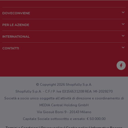
DOVECONVIENE
Cos'è DoveConviene
PER LE AZIENDE
Chi siamo
Cosa facciamo
INTERNATIONAL
News e media
Richieste commerciali e marketing
Brazil
CONTATTI
Lavora con noi
Mexico
Segnalazione punto vendita
France
Segnalazione Volantino
Australia
Hai un malfunzionamento sul web o sull'app?
New Zealand
© Copyright 2026 Shopfully S.p.A.
Shopfully S.p.A. - C.F / P. Iva 03156531208 REA: MI-2029270
Società a socio unico soggetta all’attività di direzione e coordinamento di
MEDIA Central Holding GmbH
Via Giosuè Borsi 9 - 20143 Milano
Capitale Sociale sottoscritto e versato: € 50.000,00