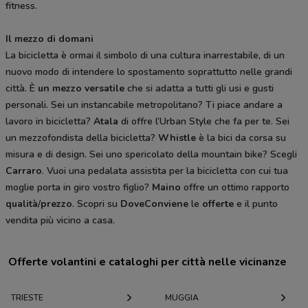
fitness.
Il mezzo di domani
La bicicletta è ormai il simbolo di una cultura inarrestabile, di un
nuovo modo di intendere lo spostamento soprattutto nelle grandi
città. È
un
mezzo
versatile
che si adatta a tutti gli usi e gusti
personali. Sei un instancabile metropolitano? Ti piace andare a
lavoro in bicicletta?
Atala
di offre l’Urban Style che fa per te. Sei
un mezzofondista della bicicletta?
Whistle
è la bici da corsa su
misura e di design. Sei uno spericolato della mountain bike? Scegli
Carraro
. Vuoi una pedalata assistita per la bicicletta con cui tua
moglie porta in giro vostro figlio?
Maino
offre un ottimo rapporto
qualità
/
prezzo
. Scopri su
DoveConviene
le
offerte
e il punto
vendita più vicino a casa.
Offerte volantini e cataloghi per città nelle vicinanze
TRIESTE
MUGGIA