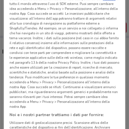
Porta DoveConviene sempre con te!
tutto il mondo attraverso l’uso di SDK esterne. Puoi sempre cambiare
Puoi trovare le migliori offerte dei negozi vicino a te,
idea accedendo a Menu > Privacy > Personalizzazione, all’interno della
salvarle e creare la tua lista del risparmio, comodamente
nostra App. Cosa succede se accetti: Le inserzioni pubblicitarie che
dal tuo cellulare.
visualizzerai all'interno dell’app potranno trattare di argomenti relativi
alla tua cronologia di navigazione su piattaforme esterne a
SCARICA L’APP
Shopfully/Tiendeo. Ad esempio, se un servizio a noi collegato ci informa
che hai navigato in un sito di viaggi, potremo mostrarti delle offerte a
tema vacanze. Inoltre, i dati sulla posizione (nel caso in cui abbia fornito
il relativo consenso) insieme alle informazioni sulle prestazioni della
rete e agli identificativi del dispositivo, possono essere raccolte e
Negozi Atala a Trieste
condivisi con terze parti per comprendere e migliorare la connettività e
le esperienze applicative sulle delle reti wireless, come meglio indicato
nel paragrafo 13.b della nostra Privacy Policy. Inoltre, i tuoi dati possono
anche essere utilizzati per la creazione di report, ricerche di mercato,
VIA CRISPI 9 Trieste
scientifiche e statistiche, analisi basate sulla posizione e analisi delle
737 m
tendenze. Puoi modificare le tue preferenze in qualsiasi momento
accedendo a Menu > Privacy > Personalizzazione all'interno della
nostra App. Cosa succede se rifiuti: Continuerai a visualizzare annunci
VIA PIETA' 3 Trieste
pubblicitari, ma riguarderanno argomenti generici e probabilmente non
888 m
saranno rilevanti per i tuoi interessi. Potrai sempre cambiare idea
accedendo a Menu > Privacy > Personalizzazione all'interno della
nostra App.
VIA FLAVIA, 47 Trieste
Noi e i nostri partner trattiamo i dati per fornire:
4.3 km
Utilizzare dati di geolocalizzazione precisi. Scansione attiva delle
caratteristiche del dispositivo ai fini dell’identificazione. Archiviare