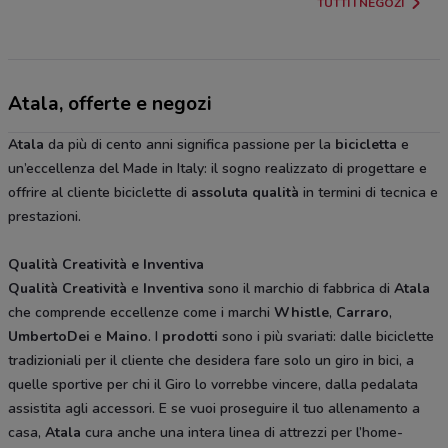
TUTTI I NEGOZI
Atala, offerte e negozi
Atala
da più di cento anni significa passione per la
bicicletta
e
un’eccellenza del Made in Italy: il sogno realizzato di progettare e
offrire al cliente biciclette di
assoluta
qualità
in termini di tecnica e
prestazioni.
Qualità Creatività e Inventiva
Qualità
Creatività
e
Inventiva
sono il marchio di fabbrica di
Atala
che comprende eccellenze come i marchi
Whistle
,
Carraro
,
UmbertoDei
e
Maino
. I
prodotti
sono i più svariati: dalle biciclette
tradizioniali per il cliente che desidera fare solo un giro in bici, a
quelle sportive per chi il Giro lo vorrebbe vincere, dalla pedalata
assistita agli accessori. E se vuoi proseguire il tuo allenamento a
casa,
Atala
cura anche una intera linea di attrezzi per l’home-