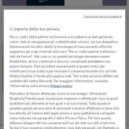
Atala
Continua senza accettare
Scade il 31/12
738 m
Ci importa della tua privacy
Noi e i nostri
1014
partner archiviamo e accediamo ai dati personali,
come i dati di navigazione gli o identificatori univoci, sul tuo dispositivo.
Selezionando Accetto, abiliti le tecnologie di tracciamento affinché
supportino gli scopi mostrati alla voce "Noi e i nostri partner trattiamo i
dati da fornire". Nel caso in cui queste tecnologie dovessero essere
disabilitate, alcuni contenuti e annunci visualizzati potrebbero non
essere rilevanti. Puoi accedere nuovamente a questo menu per
modificare le tue scelte o per revocare il consenso facendo clic sul link
Mostra finalità in fondo alla pagina web. Tali scelte avranno effetto nel
contesto del nostro Sito web. Per maggiori informazioni, consulta
l'Informativa sulla privacy.
Privacy policy
Permettici di fornirti offerte più vicine ai tuoi bisogni: Utilizzando
Shopfully/Tiendeo puoi visualizzare inserzioni e offerte per i tuoi acquisti
Atala
quotidiani più attinenti ai tuoi gusti e al tuo mondo. Tutto questo è
possibile grazie ad una serie di strumenti e analisi effettuate in base alle
Scade il 31/12
738 m
tue attività all'interno dell'applicazione e sulle piattaforme collegate,
come indicato nel paragrafo 2 della Privacy Policy. Per fare questo,
abbiamo bisogno del tuo consenso sull'uso dei dati raccolti a tale fine.
Se dai il tuo consenso condivideremo i tuoi dati personali con
Partners
in