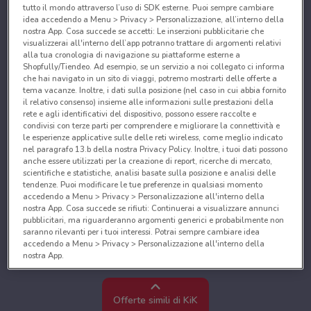
tutto il mondo attraverso l’uso di SDK esterne. Puoi sempre cambiare
idea accedendo a Menu > Privacy > Personalizzazione, all’interno della
nostra App. Cosa succede se accetti: Le inserzioni pubblicitarie che
visualizzerai all'interno dell’app potranno trattare di argomenti relativi
alla tua cronologia di navigazione su piattaforme esterne a
Shopfully/Tiendeo. Ad esempio, se un servizio a noi collegato ci informa
che hai navigato in un sito di viaggi, potremo mostrarti delle offerte a
tema vacanze. Inoltre, i dati sulla posizione (nel caso in cui abbia fornito
il relativo consenso) insieme alle informazioni sulle prestazioni della
rete e agli identificativi del dispositivo, possono essere raccolte e
condivisi con terze parti per comprendere e migliorare la connettività e
le esperienze applicative sulle delle reti wireless, come meglio indicato
nel paragrafo 13.b della nostra Privacy Policy. Inoltre, i tuoi dati possono
anche essere utilizzati per la creazione di report, ricerche di mercato,
scientifiche e statistiche, analisi basate sulla posizione e analisi delle
tendenze. Puoi modificare le tue preferenze in qualsiasi momento
accedendo a Menu > Privacy > Personalizzazione all'interno della
nostra App. Cosa succede se rifiuti: Continuerai a visualizzare annunci
pubblicitari, ma riguarderanno argomenti generici e probabilmente non
saranno rilevanti per i tuoi interessi. Potrai sempre cambiare idea
accedendo a Menu > Privacy > Personalizzazione all'interno della
nostra App.
Noi e i nostri partner trattiamo i dati per fornire:
Utilizzare dati di geolocalizzazione precisi. Scansione attiva delle
Offerte simili di KiK
caratteristiche del dispositivo ai fini dell’identificazione. Archiviare