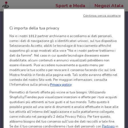
Sport e Moda
Negozi Atala
Continua senza accettare
Ci importa della tua privacy
Noi e i nostri
1012
partner archiviamo e accediamo ai dati personali,
come i dati di navigazione gli o identificatori univoci, sul tuo dispositivo.
Selezionando Accetto, abiliti le tecnologie di tracciamento affinché
supportino gli scopi mostrati alla voce "Noi e i nostri partner trattiamo i
dati da fornire". Nel caso in cui queste tecnologie dovessero essere
disabilitate, alcuni contenuti e annunci visualizzati potrebbero non
essere rilevanti. Puoi accedere nuovamente a questo menu per
modificare le tue scelte o per revocare il consenso facendo clic sul link
Mostra finalità in fondo alla pagina web. Tali scelte avranno effetto nel
contesto del nostro Sito web. Per maggiori informazioni, consulta
l'Informativa sulla privacy.
Privacy policy
Permettici di fornirti offerte più vicine ai tuoi bisogni: Utilizzando
Shopfully/Tiendeo puoi visualizzare inserzioni e offerte per i tuoi acquisti
quotidiani più attinenti ai tuoi gusti e al tuo mondo. Tutto questo è
possibile grazie ad una serie di strumenti e analisi effettuate in base alle
tue attività all'interno dell'applicazione e sulle piattaforme collegate,
come indicato nel paragrafo 2 della Privacy Policy. Per fare questo,
abbiamo bisogno del tuo consenso sull'uso dei dati raccolti a tale fine.
Se dai il tuo consenso condivideremo i tuoi dati personali con
Partners
in