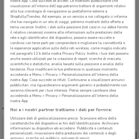
nostra App. Cosa succede se accetti: Le inserzioni pubblicitarie che
309 m
visualizzerai all'interno dell’app potranno trattare di argomenti relativi
alla tua cronologia di navigazione su piattaforme esterne a
Shopfully/Tiendeo. Ad esempio, se un servizio a noi collegato ci informa
Piazza Goldoni, 11 Trieste
che hai navigato in un sito di viaggi, potremo mostrarti delle offerte a
525 m
tema vacanze. Inoltre, i dati sulla posizione (nel caso in cui abbia fornito
il relativo consenso) insieme alle informazioni sulle prestazioni della
rete e agli identificativi del dispositivo, possono essere raccolte e
Largo Barriera Vecchia, 12 Trieste
condivisi con terze parti per comprendere e migliorare la connettività e
704 m
le esperienze applicative sulle delle reti wireless, come meglio indicato
nel paragrafo 13.b della nostra Privacy Policy. Inoltre, i tuoi dati possono
anche essere utilizzati per la creazione di report, ricerche di mercato,
Via Coroneo, 3 Trieste
scientifiche e statistiche, analisi basate sulla posizione e analisi delle
tendenze. Puoi modificare le tue preferenze in qualsiasi momento
742 m
accedendo a Menu > Privacy > Personalizzazione all'interno della
nostra App. Cosa succede se rifiuti: Continuerai a visualizzare annunci
pubblicitari, ma riguarderanno argomenti generici e probabilmente non
Tutti i negozi Lovable
saranno rilevanti per i tuoi interessi. Potrai sempre cambiare idea
accedendo a Menu > Privacy > Personalizzazione all'interno della
nostra App.
Altri volantini nelle vicinanze
Noi e i nostri partner trattiamo i dati per fornire:
Utilizzare dati di geolocalizzazione precisi. Scansione attiva delle
caratteristiche del dispositivo ai fini dell’identificazione. Archiviare
informazioni su dispositivo e/o accedervi. Pubblicità e contenuti
personalizzati, misurazione delle prestazioni dei contenuti e degli
annunci, ricerche sul pubblico, sviluppo di servizi.