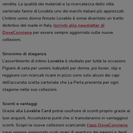
vendita. La qualità dei materiali e la ricercatezza dello stile
sartoriale fanno di Lovable uno dei marchi italiani più apprezzati.
L’intimo uomo donna firmato Lovable è ormai diventato un tratto
distintivo del made in Italy.
Iscriviti alla newsletter di
DoveConviene
per essere sempre aggiornato sulle nuove
collezioni.
Sinonimo di eleganza
L’assortimento di intimo
Lovable
è studiato per tutte le occasioni.
Pigiami di seta per uomini, babydoll per donne, poi boxer, slip e
reggiseni con ricercati ricami in pizzo sono solo alcuni dei capi
dell’accurata scelta sartoriale che La Perla presenta per ogni
stagione nelle sue collezioni.
Sconti e vantaggi
Grazie alla
Lovable Card
potrai usufruire di sconti proprio grazie ai
tuoi acquisti. Accumulerai punti che si tramuteranno in vantaggiosi
sconti. Scopri le nuove collezioni scaricando
l’app DoveConviene
,
sarai sempre aggiornato sugli
orari
di apertura dei
negozi
e degli