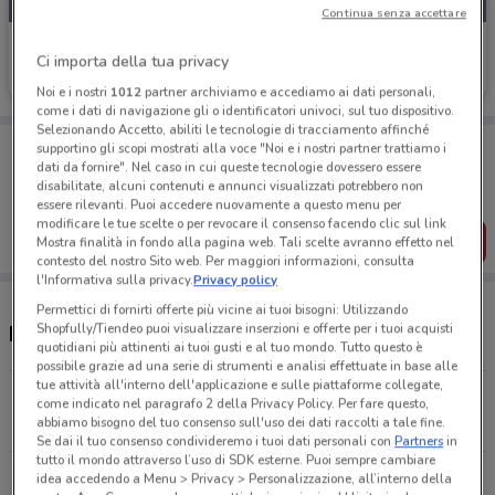
Continua senza accettare
Lovable
Ci importa della tua privacy
Scade il 31/08
299 m
Noi e i nostri
1012
partner archiviamo e accediamo ai dati personali,
come i dati di navigazione gli o identificatori univoci, sul tuo dispositivo.
Selezionando Accetto, abiliti le tecnologie di tracciamento affinché
Porta DoveConviene sempre con te!
supportino gli scopi mostrati alla voce "Noi e i nostri partner trattiamo i
Puoi trovare le migliori offerte dei negozi vicino a te,
dati da fornire". Nel caso in cui queste tecnologie dovessero essere
salvarle e creare la tua lista del risparmio, comodamente
disabilitate, alcuni contenuti e annunci visualizzati potrebbero non
dal tuo cellulare.
essere rilevanti. Puoi accedere nuovamente a questo menu per
modificare le tue scelte o per revocare il consenso facendo clic sul link
SCARICA L’APP
Mostra finalità in fondo alla pagina web. Tali scelte avranno effetto nel
contesto del nostro Sito web. Per maggiori informazioni, consulta
l'Informativa sulla privacy.
Privacy policy
Permettici di fornirti offerte più vicine ai tuoi bisogni: Utilizzando
Shopfully/Tiendeo puoi visualizzare inserzioni e offerte per i tuoi acquisti
Negozi Lovable a Trieste
quotidiani più attinenti ai tuoi gusti e al tuo mondo. Tutto questo è
possibile grazie ad una serie di strumenti e analisi effettuate in base alle
tue attività all'interno dell'applicazione e sulle piattaforme collegate,
Via Roma, 10 Trieste
come indicato nel paragrafo 2 della Privacy Policy. Per fare questo,
abbiamo bisogno del tuo consenso sull'uso dei dati raccolti a tale fine.
299 m
Se dai il tuo consenso condivideremo i tuoi dati personali con
Partners
in
tutto il mondo attraverso l’uso di SDK esterne. Puoi sempre cambiare
Corso Italia, 16 Trieste
idea accedendo a Menu > Privacy > Personalizzazione, all’interno della