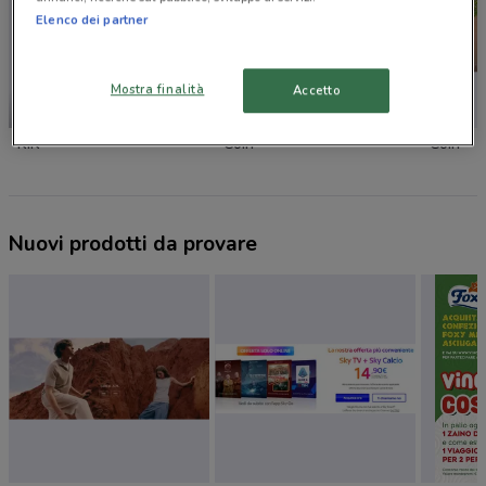
Elenco dei partner
Mostra finalità
Accetto
NUOVO
KiK
Coin
Coin
Nuovi prodotti da provare