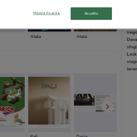
Corr
La p
Mostra finalità
Accetto
ha pe
scarp
nego
Atala
Atala
Antony
Dov
sfogl
Lock
stag
tener
Pali
Dacia
Cofidis