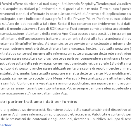
i fornirti offerte più vicine ai tuoi bisogni: Utilizzando Shopfully/Tiendeo puoi visualizz
Foo
i tuoi acquisti quotidiani più attinenti ai tuoi gusti e al tuo mondo. Tutto questo è possi
 strumenti e analisi effettuate in base alle tue attività all'interno dell'applicazione e 
collegate, come indicato nel paragrafo 2 della Privacy Policy. Per fare questo, abbi
Foot
 sull'uso dei dati raccolti a tale fine. Se dai il tuo consenso condivideremo i tuoi dati
parti
tutto il mondo attraverso l’uso di SDK esterne. Puoi sempre cambiare idea accedend
rsonalizzazione, all’interno della nostra App. Cosa succede se accetti: Le inserzioni pu
passe
i all'interno dell’app potranno trattare di argomenti relativi alla tua cronologia di na
setto
esterne a Shopfully/Tiendeo. Ad esempio, se un servizio a noi collegato ci informa ch
i viaggi, potremo mostrarti delle offerte a tema vacanze. Inoltre, i dati sulla posizione 
e i m
o il relativo consenso) insieme alle informazioni sulle prestazioni della rete e agli ident
vorre
 possono essere raccolte e condivisi con terze parti per comprendere e migliorare la conn
perch
pplicative sulle delle reti wireless, come meglio indicato nel paragrafo 13.b della no
re, i tuoi dati possono anche essere utilizzati per la creazione di report, ricerche di mer
 e statistiche, analisi basate sulla posizione e analisi delle tendenze. Puoi modificare l
240 m
Una s
in qualsiasi momento accedendo a Menu > Privacy > Personalizzazione all'interno del
 se rifiuti: Continuerai a visualizzare annunci pubblicitari, ma riguarderanno argome
Da
F
te non saranno rilevanti per i tuoi interessi. Potrai sempre cambiare idea accedendo
delle
rsonalizzazione all'interno della nostra App.
Jord
stri partner trattiamo i dati per fornire:
anco
ti di geolocalizzazione precisi. Scansione attiva delle caratteristiche del dispositivo ai 
Timbe
icazione. Archiviare informazioni su dispositivo e/o accedervi. Pubblicità e contenuti per
delle prestazioni dei contenuti e degli annunci, ricerche sul pubblico, sviluppo di servi
vecch
partner