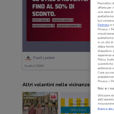
Permettici d
offerte per 
una serie di
piattaforme 
tuo consenso
Partners
in 
Privacy > Pe
visualizzera
piattaforme 
in un sito d
abbia fornit
dispositivo,
esperienze a
Foot Locker
Policy. Inolt
scientifiche
Scade il 30/09
preferenze 
Cosa succede
probabilmen
Privacy > Pe
Altri volantini nelle vicinanze
Noi e i no
Utilizzare da
dell’identif
misurazione 
Elenco dei 