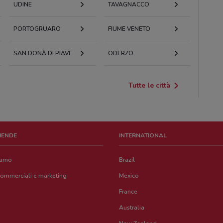
UDINE
TAVAGNACCO
PORTOGRUARO
FIUME VENETO
SAN DONÀ DI PIAVE
ODERZO
Tutte le città
ZIENDE
INTERNATIONAL
iamo
Brazil
commerciali e marketing
Mexico
France
Australia