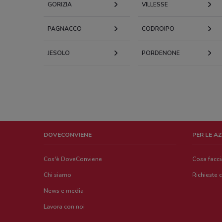
GORIZIA
VILLESSE
PAGNACCO
CODROIPO
JESOLO
PORDENONE
DOVECONVIENE
PER LE A
Cos'è DoveConviene
Cosa facc
Chi siamo
Richieste 
News e media
Lavora con noi