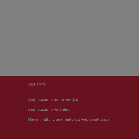
CONTATTI
Segnalazione punto vendita
Segnalazione Volantino
Hai un malfunzionamento sul web o sull'app?