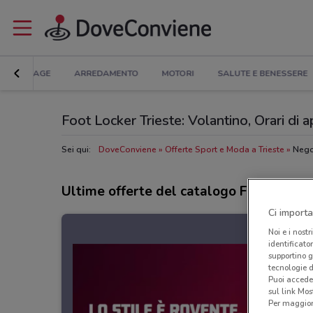
BRICOLAGE
ARREDAMENTO
MOTORI
SALUTE E BENESSERE
Foot Locker Trieste: Volantino, Orari di ap
Sei qui:
DoveConviene
Offerte Sport e Moda a Trieste
Negoz
Ultime offerte del catalogo Foot Locker
Ci importa
Noi e i nostr
identificato
supportino g
tecnologie d
Puoi accede
sul link Mos
Per maggiori