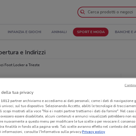
INFANZIA E GIOCHI
ANIMALI
SPORT E MODA
BANCHE E 
ertura e Indirizzi
i Foot Locker a Trieste
Neg
Contin
 della tua privacy
i
1012
partner archiviamo e accediamo ai dati personali, come i dati di navigazione g
ri univoci, sul tuo dispositivo. Selezionando Accetto, abiliti le tecnologie di tracciame
li scopi mostrati alla voce "Noi e i nostri partner trattiamo i dati da fornire". Nel caso 
ovessero essere disabilitate, alcuni contenuti e annunci visualizzati potrebbero non ess
re nuovamente a questo menu per modificare le tue scelte o per revocare il consenso
tra finalità in fondo alla pagina web. Tali scelte avranno effetto nel contesto del nost
 informazioni, consulta l'Informativa sulla privacy.
Privacy policy