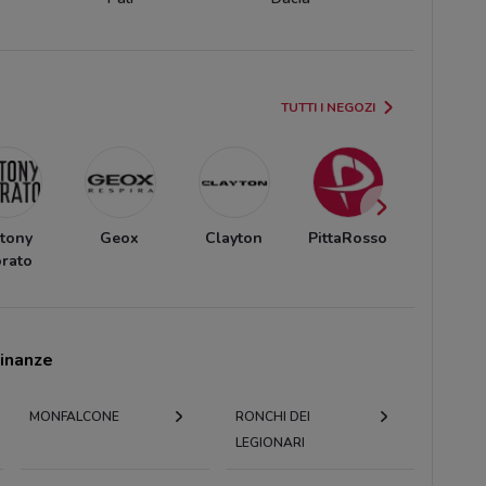
TUTTI I NEGOZI
tony
Geox
Clayton
PittaRosso
OVS
rato
cinanze
MONFALCONE
RONCHI DEI
LEGIONARI