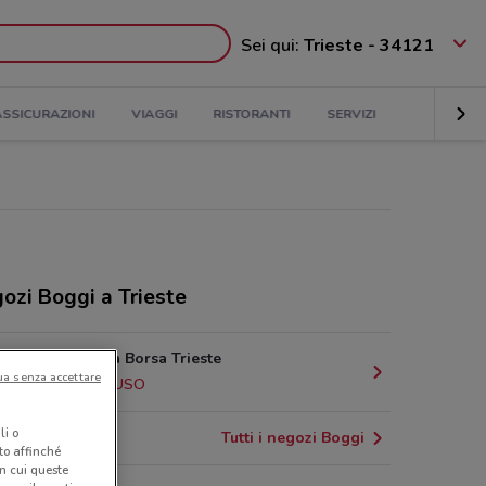
Sei qui:
Trieste - 34121
ASSICURAZIONI
VIAGGI
RISTORANTI
SERVIZI
ozi Boggi a Trieste
Piazza Della Borsa Trieste
ua senza accettare
139 m
CHIUSO
li o
Tutti i negozi Boggi
nto affinché
in cui queste