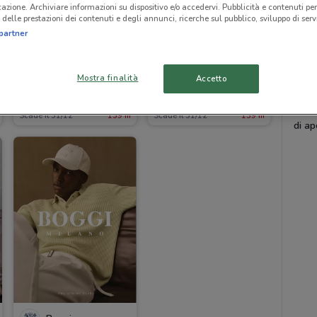
I va
icazione. Archiviare informazioni su dispositivo e/o accedervi. Pubblicità e contenuti per
delle prestazioni dei contenuti e degli annunci, ricerche sul pubblico, sviluppo di servi
Da og
partner
shop 
nuove
anche
Mostra finalità
Accetto
non p
Boggi
Boggi
l’ap
Scade il 31/12
139 m
Scade il 31/12
139 m
di a