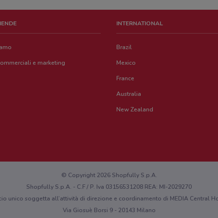
ZIENDE
INTERNATIONAL
iamo
Brazil
commerciali e marketing
Mexico
France
Australia
New Zealand
© Copyright 2026 Shopfully S.p.A.
Shopfully S.p.A. - C.F / P. Iva 03156531208 REA: MI-2029270
cio unico soggetta all’attività di direzione e coordinamento di MEDIA Central
Via Giosuè Borsi 9 - 20143 Milano