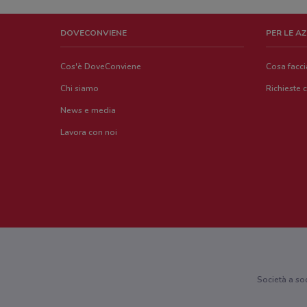
DOVECONVIENE
PER LE A
Cos'è DoveConviene
Cosa facc
Chi siamo
Richieste 
News e media
Lavora con noi
Società a so