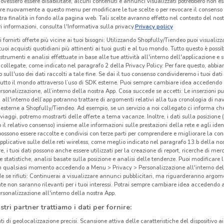
ovessero essere disabilitate, alcuni contenuti e annunci visualizzati potrebbero non ess
re nuovamente a questo menu per modificare le tue scelte o per revocare il consenso
Bog
tra finalità in fondo alla pagina web. Tali scelte avranno effetto nel contesto del nost
 informazioni, consulta l'Informativa sulla privacy.
Privacy policy
Esser
i fornirti offerte più vicine ai tuoi bisogni: Utilizzando Shopfully/Tiendeo puoi visualizz
la mi
i tuoi acquisti quotidiani più attinenti ai tuoi gusti e al tuo mondo. Tutto questo è possi
 strumenti e analisi effettuate in base alle tue attività all'interno dell'applicazione e 
prese
collegate, come indicato nel paragrafo 2 della Privacy Policy. Per fare questo, abbi
itali
 sull'uso dei dati raccolti a tale fine. Se dai il tuo consenso condivideremo i tuoi dati
tutto il mondo attraverso l’uso di SDK esterne. Puoi sempre cambiare idea accedend
elega
rsonalizzazione, all’interno della nostra App. Cosa succede se accetti: Le inserzioni pu
adatt
i all'interno dell’app potranno trattare di argomenti relativi alla tua cronologia di na
esterne a Shopfully/Tiendeo. Ad esempio, se un servizio a noi collegato ci informa ch
disti
i viaggi, potremo mostrarti delle offerte a tema vacanze. Inoltre, i dati sulla posizione 
o il relativo consenso) insieme alle informazioni sulle prestazioni della rete e agli ident
139 m
Form
 possono essere raccolte e condivisi con terze parti per comprendere e migliorare la conn
pplicative sulle delle reti wireless, come meglio indicato nel paragrafo 13.b della no
Le
co
re, i tuoi dati possono anche essere utilizzati per la creazione di report, ricerche di mer
Casua
 e statistiche, analisi basate sulla posizione e analisi delle tendenze. Puoi modificare l
in qualsiasi momento accedendo a Menu > Privacy > Personalizzazione all'interno del
alla 
 se rifiuti: Continuerai a visualizzare annunci pubblicitari, ma riguarderanno argome
scelt
te non saranno rilevanti per i tuoi interessi. Potrai sempre cambiare idea accedendo
conqu
rsonalizzazione all'interno della nostra App.
rinun
stri partner trattiamo i dati per fornire:
ti di geolocalizzazione precisi. Scansione attiva delle caratteristiche del dispositivo ai 