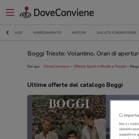
BRICOLAGE
ARREDAMENTO
MOTORI
SALUTE E BENESSERE
Boggi Trieste: Volantino, Orari di apertura
Sei qui:
DoveConviene
Offerte Sport e Moda a Trieste
Nego
Ultime offerte del catalogo Boggi
Ci importa
Noi e i nostr
identificato
supportino g