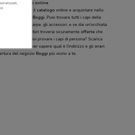
ntaggi dello shop online
sonalizzati,
zi.
gi puoi sfogliare il
catalogo
online e acquistare nello
del sito ufficiale
Boggi
. Puoi trovare tutti i capi delle
 collezioni, le scarpe, gli accessori, e se dai un’occhiata
 alla sezione outlet troverai sicuramente
offerte
che
otrai perdere. Vuoi provare i capi di persona? Scarica
p
DoveConviene
per sapere qual è l’indirizzo e gli
orari
pertura del negozio
Boggi
più vicino a te.