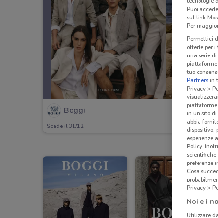
tecnologie d
Puoi accede
sul link Mos
Per maggiori
Permettici d
offerte per 
una serie di
piattaforme 
tuo consenso
Partners
in 
Privacy > Pe
visualizzera
piattaforme 
Boggi
in un sito d
abbia fornit
Scade il 31/12
dispositivo,
esperienze a
Policy. Inolt
scientifiche
preferenze 
Cosa succede
probabilmen
Privacy > Pe
Noi e i no
Utilizzare da