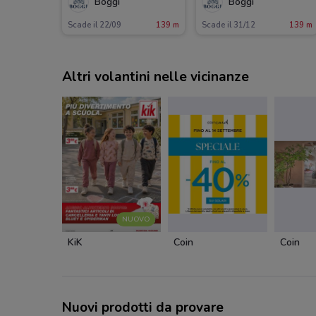
Boggi
Boggi
Scade il 22/09
139 m
Scade il 31/12
139 m
Altri volantini nelle vicinanze
NUOVO
KiK
Coin
Coin
Nuovi prodotti da provare