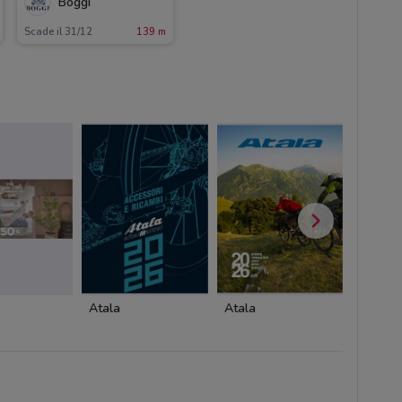
Boggi
Scade il 31/12
139 m
Atala
Atala
Antony