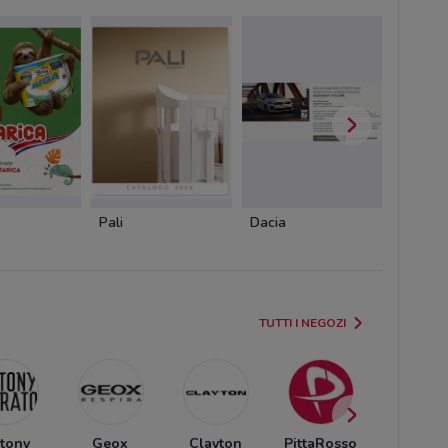
Pali
Dacia
Cofidis
TUTTI I NEGOZI
tony
Geox
Clayton
PittaRosso
OVS