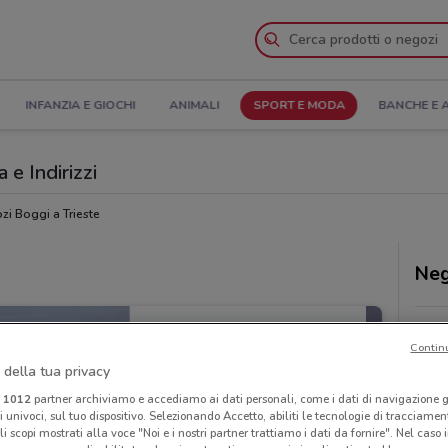
INFANZIA E GIOCHI
ANIMALI
SPORT E MODA
BANCHE E 
 e Indirizzi
zi Boggi a Trieste
Neg
Contin
 della tua privacy
i
1012
partner archiviamo e accediamo ai dati personali, come i dati di navigazione g
ri univoci, sul tuo dispositivo. Selezionando Accetto, abiliti le tecnologie di tracciame
li scopi mostrati alla voce "Noi e i nostri partner trattiamo i dati da fornire". Nel caso 