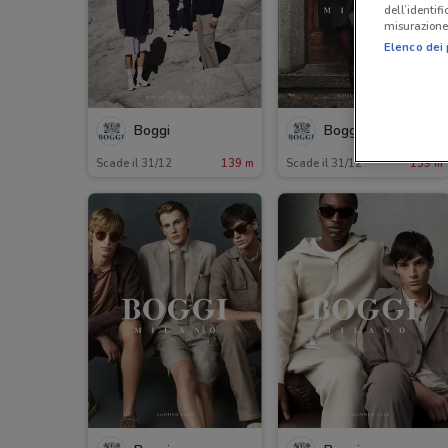
dell’identif
misurazione 
Elenco dei 
Boggi
Boggi
Scade il 31/12
139 m
Scade il 31/12
139 m