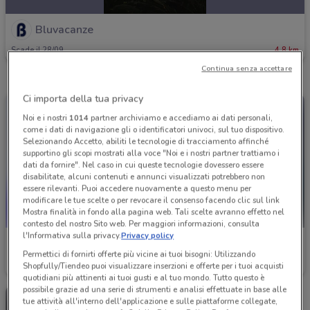
Bluvacanze
Scade il 28/09
4.8 km
Continua senza accettare
Ci importa della tua privacy
Noi e i nostri
1014
partner archiviamo e accediamo ai dati personali,
come i dati di navigazione gli o identificatori univoci, sul tuo dispositivo.
Selezionando Accetto, abiliti le tecnologie di tracciamento affinché
supportino gli scopi mostrati alla voce "Noi e i nostri partner trattiamo i
dati da fornire". Nel caso in cui queste tecnologie dovessero essere
disabilitate, alcuni contenuti e annunci visualizzati potrebbero non
essere rilevanti. Puoi accedere nuovamente a questo menu per
modificare le tue scelte o per revocare il consenso facendo clic sul link
Mostra finalità in fondo alla pagina web. Tali scelte avranno effetto nel
contesto del nostro Sito web. Per maggiori informazioni, consulta
l'Informativa sulla privacy.
Privacy policy
Bluvacanze
Bluvacanze
Permettici di fornirti offerte più vicine ai tuoi bisogni: Utilizzando
Shopfully/Tiendeo puoi visualizzare inserzioni e offerte per i tuoi acquisti
Scade il 31/12
4.8 km
Scade il 31/08
4.8 km
quotidiani più attinenti ai tuoi gusti e al tuo mondo. Tutto questo è
possibile grazie ad una serie di strumenti e analisi effettuate in base alle
tue attività all'interno dell'applicazione e sulle piattaforme collegate,