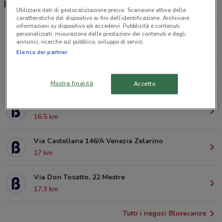
Negozi Bluvacanze a Treviso
Utilizzare dati di geolocalizzazione precisi. Scansione attiva delle
caratteristiche del dispositivo ai fini dell’identificazione. Archiviare
informazioni su dispositivo e/o accedervi. Pubblicità e contenuti
Piazza Pio X, 2 Casier
personalizzati, misurazione delle prestazioni dei contenuti e degli
annunci, ricerche sul pubblico, sviluppo di servizi.
4.8 km
Elenco dei partner
Viale I Maggio, 17/B San Biagio Di Callalta
7 km
Mostra finalità
Accetto
Via Malcanton, 40 Trebaseleghe
16.5 km
Via Castellana 146/A Venezia Zelarino
17 km
Via Don Tosatto, 22 Mestre
17.3 km
Tutti i negozi Bluvacanze