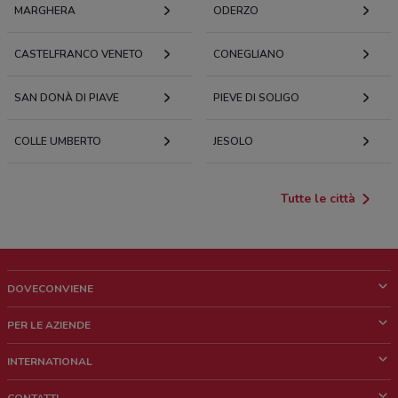
MARGHERA
ODERZO
CASTELFRANCO VENETO
CONEGLIANO
SAN DONÀ DI PIAVE
PIEVE DI SOLIGO
COLLE UMBERTO
JESOLO
Tutte le città
DOVECONVIENE
Cos'è DoveConviene
PER LE AZIENDE
Chi siamo
Cosa facciamo
INTERNATIONAL
News e media
Richieste commerciali e marketing
Brazil
CONTATTI