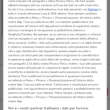
come indicato nel paragrafo 2 della Privacy Policy. Per fare questo,
abbiamo bisogno del tuo consenso sull'uso dei dati raccolti a tale fine.
Se dai il tuo consenso condivideremo i tuoi dati personali con
Partners
in
tutto il mondo attraverso l’uso di SDK esterne. Puoi sempre cambiare
idea accedendo a Menu > Privacy > Personalizzazione, all’interno della
nostra App. Cosa succede se accetti: Le inserzioni pubblicitarie che
visualizzerai all'interno dell’app potranno trattare di argomenti relativi
alla tua cronologia di navigazione su piattaforme esterne a
Shopfully/Tiendeo. Ad esempio, se un servizio a noi collegato ci informa
che hai navigato in un sito di viaggi, potremo mostrarti delle offerte a
tema vacanze. Inoltre, i dati sulla posizione (nel caso in cui abbia fornito
Bluvacanze
il relativo consenso) insieme alle informazioni sulle prestazioni della
rete e agli identificativi del dispositivo, possono essere raccolte e
Scade il 31/12
4.8 km
condivisi con terze parti per comprendere e migliorare la connettività e
le esperienze applicative sulle delle reti wireless, come meglio indicato
nel paragrafo 13.b della nostra Privacy Policy. Inoltre, i tuoi dati possono
anche essere utilizzati per la creazione di report, ricerche di mercato,
Porta DoveConviene sempre con te!
scientifiche e statistiche, analisi basate sulla posizione e analisi delle
Puoi trovare le migliori offerte dei negozi vicino a te,
tendenze. Puoi modificare le tue preferenze in qualsiasi momento
salvarle e creare la tua lista del risparmio, comodamente
accedendo a Menu > Privacy > Personalizzazione all'interno della
dal tuo cellulare.
nostra App. Cosa succede se rifiuti: Continuerai a visualizzare annunci
pubblicitari, ma riguarderanno argomenti generici e probabilmente non
SCARICA L’APP
saranno rilevanti per i tuoi interessi. Potrai sempre cambiare idea
accedendo a Menu > Privacy > Personalizzazione all'interno della
nostra App.
Noi e i nostri partner trattiamo i dati per fornire: