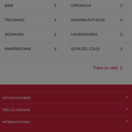
BARI
CERIGNOLA
TRIGGIANO
GRAVINA IN PUGLIA
ALTAMURA
CASAMASSIMA
MANFREDONIA
GIOIA DEL COLLE
Tutte le città
DOVECONVIENE
Cos'è DoveConviene
PER LE AZIENDE
Chi siamo
Cosa facciamo
INTERNATIONAL
News e media
Richieste commerciali e marketing
Brazil