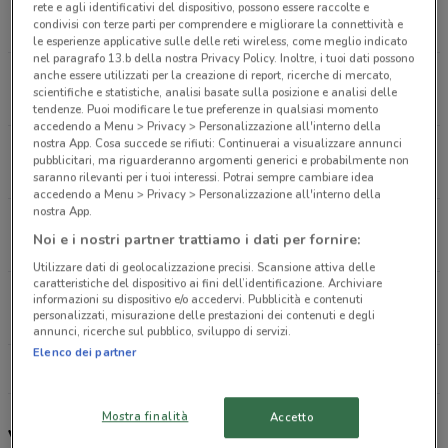
Corso Vittorio Emanuele 258/260 Trani
rete e agli identificativi del dispositivo, possono essere raccolte e
condivisi con terze parti per comprendere e migliorare la connettività e
361 m
APERTO
le esperienze applicative sulle delle reti wireless, come meglio indicato
nel paragrafo 13.b della nostra Privacy Policy. Inoltre, i tuoi dati possono
Via Falcone, 15 Trani
anche essere utilizzati per la creazione di report, ricerche di mercato,
scientifiche e statistiche, analisi basate sulla posizione e analisi delle
848 m
APERTO
tendenze. Puoi modificare le tue preferenze in qualsiasi momento
accedendo a Menu > Privacy > Personalizzazione all'interno della
nostra App. Cosa succede se rifiuti: Continuerai a visualizzare annunci
Via Barletta, 56 Trani
pubblicitari, ma riguarderanno argomenti generici e probabilmente non
1 km
APERTO
saranno rilevanti per i tuoi interessi. Potrai sempre cambiare idea
accedendo a Menu > Privacy > Personalizzazione all'interno della
nostra App.
Via Sacerdote Giovanni di Leo, 94 Bisceglie
Noi e i nostri partner trattiamo i dati per fornire:
9.2 km
APERTO
Utilizzare dati di geolocalizzazione precisi. Scansione attiva delle
caratteristiche del dispositivo ai fini dell’identificazione. Archiviare
Via A.Da Villa 12/14 Andria
informazioni su dispositivo e/o accedervi. Pubblicità e contenuti
personalizzati, misurazione delle prestazioni dei contenuti e degli
10 km
APERTO
annunci, ricerche sul pubblico, sviluppo di servizi.
Elenco dei partner
Tutti i negozi Vileda
Mostra finalità
Accetto
Vileda, offerte e negozi