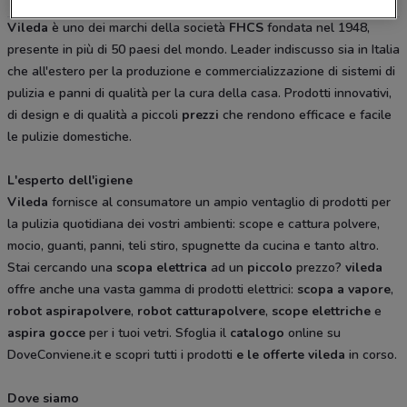
Vileda
è uno dei marchi della società
FHCS
fondata nel 1948,
presente in più di 50 paesi del mondo. Leader indiscusso sia in Italia
che all'estero per la produzione e commercializzazione di sistemi di
pulizia e panni di qualità per la cura della casa. Prodotti innovativi,
di design e di qualità a piccoli
prezzi
che rendono efficace e facile
le pulizie domestiche.
L'esperto dell'igiene
Vileda
fornisce al consumatore un ampio ventaglio di prodotti per
la pulizia quotidiana dei vostri ambienti: scope e cattura polvere,
mocio, guanti, panni, teli stiro, spugnette da cucina e tanto altro.
Stai cercando una
scopa elettrica
ad un
piccolo
prezzo?
vileda
offre anche una vasta gamma di prodotti elettrici:
scopa a vapore
,
robot aspirapolvere
,
robot catturapolvere
,
scope elettriche
e
aspira gocce
per i tuoi vetri. Sfoglia il
catalogo
online su
DoveConviene.it e scopri tutti i prodotti
e le
offerte
vileda
in corso.
Dove siamo