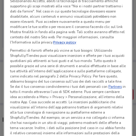
Selezionando Accetto, abiliti le tecnologie di tracciamento affinché
supportino gli scopi mostrati alla voce "Noi e i nostri partner trattiamo i
dati da fornire". Nel caso in cui queste tecnologie dovessero essere
disabilitate, alcuni contenuti e annunci visualizzati potrebbero non
essere rilevanti. Puoi accedere nuovamente a questo menu per
Ci dispiace, al momento non abbiamo pubblicato
modificare le tue scelte o per revocare il consenso facendo clic sul link
volantini nella tua zona. Riprova più tardi.
Mostra finalità in fondo alla pagina web. Tali scelte avranno effetto nel
contesto del nostro Sito web. Per maggiori informazioni, consulta
l'Informativa sulla privacy.
Privacy policy
Permettici di fornirti offerte più vicine ai tuoi bisogni: Utilizzando
Shopfully/Tiendeo puoi visualizzare inserzioni e offerte per i tuoi acquisti
quotidiani più attinenti ai tuoi gusti e al tuo mondo. Tutto questo è
possibile grazie ad una serie di strumenti e analisi effettuate in base alle
Porta DoveConviene sempre con te!
tue attività all'interno dell'applicazione e sulle piattaforme collegate,
Puoi trovare le migliori offerte dei negozi vicino a te,
come indicato nel paragrafo 2 della Privacy Policy. Per fare questo,
salvarle e creare la tua lista del risparmio, comodamente
abbiamo bisogno del tuo consenso sull'uso dei dati raccolti a tale fine.
dal tuo cellulare.
Se dai il tuo consenso condivideremo i tuoi dati personali con
Partners
in
tutto il mondo attraverso l’uso di SDK esterne. Puoi sempre cambiare
SCARICA L’APP
idea accedendo a Menu > Privacy > Personalizzazione, all’interno della
nostra App. Cosa succede se accetti: Le inserzioni pubblicitarie che
visualizzerai all'interno dell’app potranno trattare di argomenti relativi
alla tua cronologia di navigazione su piattaforme esterne a
Shopfully/Tiendeo. Ad esempio, se un servizio a noi collegato ci informa
Negozi Vileda a Trani
che hai navigato in un sito di viaggi, potremo mostrarti delle offerte a
tema vacanze. Inoltre, i dati sulla posizione (nel caso in cui abbia fornito
il relativo consenso) insieme alle informazioni sulle prestazioni della