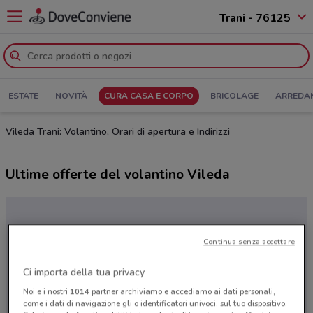
Trani - 76125
ESTATE
NOVITÀ
CURA CASA E CORPO
BRICOLAGE
ARREDA
Vileda Trani: Volantino, Orari di apertura e Indirizzi
Ultime offerte del volantino Vileda
Continua senza accettare
Ci importa della tua privacy
Noi e i nostri
1014
partner archiviamo e accediamo ai dati personali,
come i dati di navigazione gli o identificatori univoci, sul tuo dispositivo.