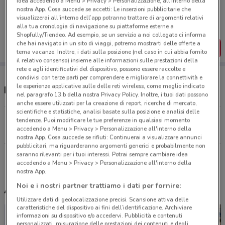
idea accedendo a Menu > Privacy > Personalizzazione, all’interno della
Porta DoveConviene sempre con te!
nostra App. Cosa succede se accetti: Le inserzioni pubblicitarie che
Puoi trovare le migliori offerte dei negozi vicino a te,
visualizzerai all'interno dell’app potranno trattare di argomenti relativi
salvarle e creare la tua lista del risparmio, comodamente
alla tua cronologia di navigazione su piattaforme esterne a
dal tuo cellulare.
Shopfully/Tiendeo. Ad esempio, se un servizio a noi collegato ci informa
che hai navigato in un sito di viaggi, potremo mostrarti delle offerte a
SCARICA L’APP
tema vacanze. Inoltre, i dati sulla posizione (nel caso in cui abbia fornito
il relativo consenso) insieme alle informazioni sulle prestazioni della
rete e agli identificativi del dispositivo, possono essere raccolte e
condivisi con terze parti per comprendere e migliorare la connettività e
le esperienze applicative sulle delle reti wireless, come meglio indicato
Negozi Giodicart a Trani
nel paragrafo 13.b della nostra Privacy Policy. Inoltre, i tuoi dati possono
anche essere utilizzati per la creazione di report, ricerche di mercato,
scientifiche e statistiche, analisi basate sulla posizione e analisi delle
Strada Provinciale 130 Trani-Andria km 0,900 Trani
tendenze. Puoi modificare le tue preferenze in qualsiasi momento
accedendo a Menu > Privacy > Personalizzazione all'interno della
2.2 km
CHIUSO
nostra App. Cosa succede se rifiuti: Continuerai a visualizzare annunci
pubblicitari, ma riguarderanno argomenti generici e probabilmente non
saranno rilevanti per i tuoi interessi. Potrai sempre cambiare idea
Tutti i negozi Giodicart
accedendo a Menu > Privacy > Personalizzazione all'interno della
nostra App.
Noi e i nostri partner trattiamo i dati per fornire:
Altri volantini nelle vicinanze
Utilizzare dati di geolocalizzazione precisi. Scansione attiva delle
caratteristiche del dispositivo ai fini dell’identificazione. Archiviare
informazioni su dispositivo e/o accedervi. Pubblicità e contenuti
personalizzati, misurazione delle prestazioni dei contenuti e degli