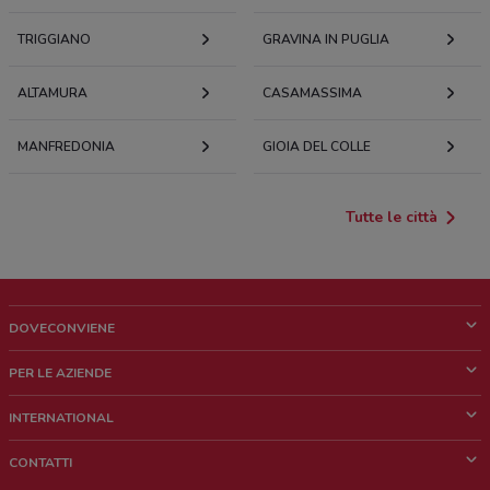
TRIGGIANO
GRAVINA IN PUGLIA
ALTAMURA
CASAMASSIMA
MANFREDONIA
GIOIA DEL COLLE
Tutte le città
DOVECONVIENE
Cos'è DoveConviene
PER LE AZIENDE
Chi siamo
Cosa facciamo
INTERNATIONAL
News e media
Richieste commerciali e marketing
Brazil
CONTATTI
Lavora con noi
Mexico