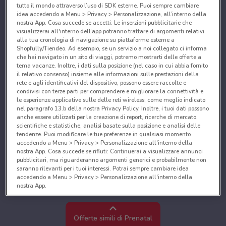
tutto il mondo attraverso l’uso di SDK esterne. Puoi sempre cambiare
idea accedendo a Menu > Privacy > Personalizzazione, all’interno della
nostra App. Cosa succede se accetti: Le inserzioni pubblicitarie che
visualizzerai all'interno dell’app potranno trattare di argomenti relativi
alla tua cronologia di navigazione su piattaforme esterne a
Shopfully/Tiendeo. Ad esempio, se un servizio a noi collegato ci informa
che hai navigato in un sito di viaggi, potremo mostrarti delle offerte a
tema vacanze. Inoltre, i dati sulla posizione (nel caso in cui abbia fornito
il relativo consenso) insieme alle informazioni sulle prestazioni della
rete e agli identificativi del dispositivo, possono essere raccolte e
condivisi con terze parti per comprendere e migliorare la connettività e
le esperienze applicative sulle delle reti wireless, come meglio indicato
nel paragrafo 13.b della nostra Privacy Policy. Inoltre, i tuoi dati possono
anche essere utilizzati per la creazione di report, ricerche di mercato,
scientifiche e statistiche, analisi basate sulla posizione e analisi delle
tendenze. Puoi modificare le tue preferenze in qualsiasi momento
accedendo a Menu > Privacy > Personalizzazione all'interno della
nostra App. Cosa succede se rifiuti: Continuerai a visualizzare annunci
pubblicitari, ma riguarderanno argomenti generici e probabilmente non
saranno rilevanti per i tuoi interessi. Potrai sempre cambiare idea
accedendo a Menu > Privacy > Personalizzazione all'interno della
nostra App.
Noi e i nostri partner trattiamo i dati per fornire:
Utilizzare dati di geolocalizzazione precisi. Scansione attiva delle
Offerte simili di Prenatal
caratteristiche del dispositivo ai fini dell’identificazione. Archiviare