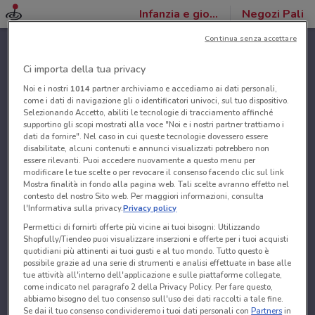
Infanzia e giochi
Negozi Pali
Continua senza accettare
Ci importa della tua privacy
Noi e i nostri
1014
partner archiviamo e accediamo ai dati personali,
come i dati di navigazione gli o identificatori univoci, sul tuo dispositivo.
Selezionando Accetto, abiliti le tecnologie di tracciamento affinché
supportino gli scopi mostrati alla voce "Noi e i nostri partner trattiamo i
dati da fornire". Nel caso in cui queste tecnologie dovessero essere
disabilitate, alcuni contenuti e annunci visualizzati potrebbero non
essere rilevanti. Puoi accedere nuovamente a questo menu per
modificare le tue scelte o per revocare il consenso facendo clic sul link
Mostra finalità in fondo alla pagina web. Tali scelte avranno effetto nel
contesto del nostro Sito web. Per maggiori informazioni, consulta
l'Informativa sulla privacy.
Privacy policy
Permettici di fornirti offerte più vicine ai tuoi bisogni: Utilizzando
Shopfully/Tiendeo puoi visualizzare inserzioni e offerte per i tuoi acquisti
quotidiani più attinenti ai tuoi gusti e al tuo mondo. Tutto questo è
possibile grazie ad una serie di strumenti e analisi effettuate in base alle
tue attività all'interno dell'applicazione e sulle piattaforme collegate,
come indicato nel paragrafo 2 della Privacy Policy. Per fare questo,
abbiamo bisogno del tuo consenso sull'uso dei dati raccolti a tale fine.
Se dai il tuo consenso condivideremo i tuoi dati personali con
Partners
in