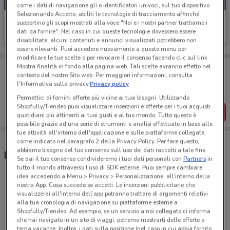
come i dati di navigazione gli o identificatori univoci, sul tuo dispositivo.
Selezionando Accetto, abiliti le tecnologie di tracciamento affinché
Poltrona Frau
supportino gli scopi mostrati alla voce "Noi e i nostri partner trattiamo i
dati da fornire". Nel caso in cui queste tecnologie dovessero essere
Scade il 31/12
444.3 km
disabilitate, alcuni contenuti e annunci visualizzati potrebbero non
essere rilevanti. Puoi accedere nuovamente a questo menu per
modificare le tue scelte o per revocare il consenso facendo clic sul link
Porta DoveConviene sempre con te!
Mostra finalità in fondo alla pagina web. Tali scelte avranno effetto nel
contesto del nostro Sito web. Per maggiori informazioni, consulta
Puoi trovare le migliori offerte dei negozi vicino a te,
l'Informativa sulla privacy.
Privacy policy
salvarle e creare la tua lista del risparmio, comodamente
dal tuo cellulare.
Permettici di fornirti offerte più vicine ai tuoi bisogni: Utilizzando
Shopfully/Tiendeo puoi visualizzare inserzioni e offerte per i tuoi acquisti
SCARICA L’APP
quotidiani più attinenti ai tuoi gusti e al tuo mondo. Tutto questo è
possibile grazie ad una serie di strumenti e analisi effettuate in base alle
tue attività all'interno dell'applicazione e sulle piattaforme collegate,
come indicato nel paragrafo 2 della Privacy Policy. Per fare questo,
abbiamo bisogno del tuo consenso sull'uso dei dati raccolti a tale fine.
Negozi Poltrona Frau a Tivoli
Se dai il tuo consenso condivideremo i tuoi dati personali con
Partners
in
tutto il mondo attraverso l’uso di SDK esterne. Puoi sempre cambiare
idea accedendo a Menu > Privacy > Personalizzazione, all’interno della
VIA GREGORIANA, 15 - 00044 Frascati
nostra App. Cosa succede se accetti: Le inserzioni pubblicitarie che
visualizzerai all'interno dell’app potranno trattare di argomenti relativi
18.4 km
alla tua cronologia di navigazione su piattaforme esterne a
Shopfully/Tiendeo. Ad esempio, se un servizio a noi collegato ci informa
che hai navigato in un sito di viaggi, potremo mostrarti delle offerte a
VIA NEMORENSE 86 A/B - 00199 Roma
tema vacanze. Inoltre, i dati sulla posizione (nel caso in cui abbia fornito