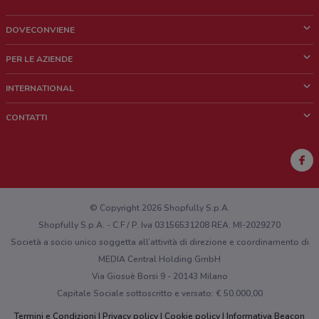
DOVECONVIENE
Cos'è DoveConviene
PER LE AZIENDE
Chi siamo
Cosa facciamo
INTERNATIONAL
News e media
Richieste commerciali e marketing
Brazil
CONTATTI
Lavora con noi
Mexico
Segnalazione punto vendita
France
Segnalazione Volantino
Australia
Hai un malfunzionamento sul web o sull'app?
New Zealand
© Copyright 2026 Shopfully S.p.A.
Shopfully S.p.A. - C.F / P. Iva 03156531208 REA: MI-2029270
Società a socio unico soggetta all’attività di direzione e coordinamento di
MEDIA Central Holding GmbH
Via Giosuè Borsi 9 - 20143 Milano
Capitale Sociale sottoscritto e versato: € 50.000,00
Termini e Condizioni
Privacy policy
Cookie policy
Informativa Beacon