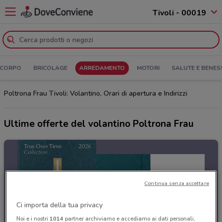
Tivoli - 00019
 CORPO
BRICOLAGE
ARREDAMENTO
MOTORI
SALUTE E BENES
Poltrona Frau Tivoli: Volantino, Orari di apertura e Indirizzi
Ultime offerte del volantino Poltrona Frau
Continua senza accettare
Ci importa della tua privacy
Noi e i nostri
1014
partner archiviamo e accediamo ai dati personali,