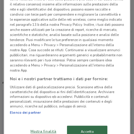
21.6 km
il relativo consenso) insieme alle informazioni sulle prestazioni della
rete e agli identificativi del dispositivo, possono essere raccolte e
condivisi con terze parti per comprendere e migliorare la connettività e
VIA TOMACELLI, 142 - 00186 Roma
le esperienze applicative sulle delle reti wireless, come meglio indicato
24.9 km
nel paragrafo 13.b della nostra Privacy Policy. Inoltre, i tuoi dati possono
anche essere utilizzati per la creazione di report, ricerche di mercato,
scientifiche e statistiche, analisi basate sulla posizione e analisi delle
VIA MONTE BRIANZO 56 - 00187 Roma
tendenze. Puoi modificare le tue preferenze in qualsiasi momento
accedendo a Menu > Privacy > Personalizzazione all'interno della
25.2 km
nostra App. Cosa succede se rifiuti: Continuerai a visualizzare annunci
pubblicitari, ma riguarderanno argomenti generici e probabilmente non
saranno rilevanti per i tuoi interessi. Potrai sempre cambiare idea
Tutti i negozi Poltrona Frau
accedendo a Menu > Privacy > Personalizzazione all'interno della
nostra App.
Noi e i nostri partner trattiamo i dati per fornire:
Altri volantini nelle vicinanze
Utilizzare dati di geolocalizzazione precisi. Scansione attiva delle
caratteristiche del dispositivo ai fini dell’identificazione. Archiviare
informazioni su dispositivo e/o accedervi. Pubblicità e contenuti
personalizzati, misurazione delle prestazioni dei contenuti e degli
annunci, ricerche sul pubblico, sviluppo di servizi.
Elenco dei partner
Mostra finalità
Accetto