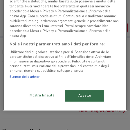
scientifiche e statistiche, analisi basate sulla posizione e analisi delle
Porta DoveConviene sempre con te!
tendenze. Puoi modificare le tue preferenze in qualsiasi momento
Puoi trovare le migliori offerte dei negozi vicino a te,
accedendo a Menu > Privacy > Personalizzazione all'interno della
salvarle e creare la tua lista del risparmio, comodamente
nostra App. Cosa succede se rifiuti: Continuerai a visualizzare annunci
dal tuo cellulare.
pubblicitari, ma riguarderanno argomenti generici e probabilmente non
saranno rilevanti per i tuoi interessi. Potrai sempre cambiare idea
SCARICA L’APP
accedendo a Menu > Privacy > Personalizzazione all'interno della
nostra App.
Noi e i nostri partner trattiamo i dati per fornire:
Negozi Barazza a Tivoli
Utilizzare dati di geolocalizzazione precisi. Scansione attiva delle
caratteristiche del dispositivo ai fini dell’identificazione. Archiviare
informazioni su dispositivo e/o accedervi. Pubblicità e contenuti
personalizzati, misurazione delle prestazioni dei contenuti e degli
VIA SALARIA, 219/M Monterotondo
annunci, ricerche sul pubblico, sviluppo di servizi.
18.7 km
Elenco dei partner
Via dei Prati Fiscali 170/164 Roma
Mostra finalità
Accetto
20.6 km
Tutti i negozi Barazza