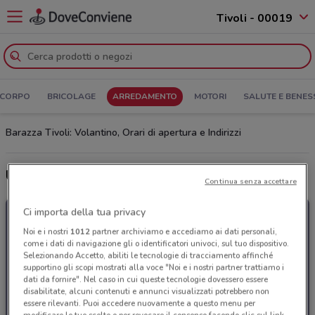
Tivoli - 00019
 CORPO
BRICOLAGE
ARREDAMENTO
MOTORI
SALUTE E BENES
Barazza Tivoli: Volantino, Orari di apertura e Indirizzi
Ultime offerte del volantino Barazza
Continua senza accettare
Ci importa della tua privacy
Noi e i nostri
1012
partner archiviamo e accediamo ai dati personali,
come i dati di navigazione gli o identificatori univoci, sul tuo dispositivo.
Selezionando Accetto, abiliti le tecnologie di tracciamento affinché
supportino gli scopi mostrati alla voce "Noi e i nostri partner trattiamo i
dati da fornire". Nel caso in cui queste tecnologie dovessero essere
disabilitate, alcuni contenuti e annunci visualizzati potrebbero non
essere rilevanti. Puoi accedere nuovamente a questo menu per