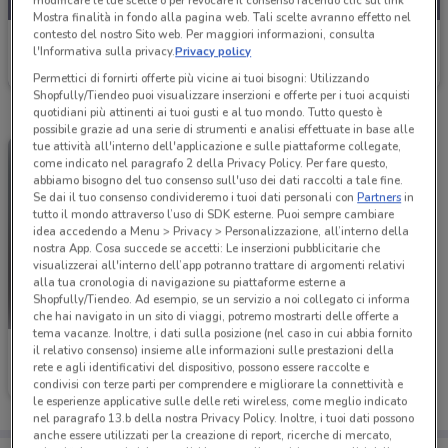
modificare le tue scelte o per revocare il consenso facendo clic sul link
Mostra finalità in fondo alla pagina web. Tali scelte avranno effetto nel
contesto del nostro Sito web. Per maggiori informazioni, consulta
Barazza
l'Informativa sulla privacy.
Privacy policy
Scade il 31/12
18.7 km
Permettici di fornirti offerte più vicine ai tuoi bisogni: Utilizzando
Shopfully/Tiendeo puoi visualizzare inserzioni e offerte per i tuoi acquisti
quotidiani più attinenti ai tuoi gusti e al tuo mondo. Tutto questo è
possibile grazie ad una serie di strumenti e analisi effettuate in base alle
tue attività all'interno dell'applicazione e sulle piattaforme collegate,
come indicato nel paragrafo 2 della Privacy Policy. Per fare questo,
abbiamo bisogno del tuo consenso sull'uso dei dati raccolti a tale fine.
Se dai il tuo consenso condivideremo i tuoi dati personali con
Partners
in
tutto il mondo attraverso l’uso di SDK esterne. Puoi sempre cambiare
idea accedendo a Menu > Privacy > Personalizzazione, all’interno della
nostra App. Cosa succede se accetti: Le inserzioni pubblicitarie che
visualizzerai all'interno dell’app potranno trattare di argomenti relativi
alla tua cronologia di navigazione su piattaforme esterne a
Shopfully/Tiendeo. Ad esempio, se un servizio a noi collegato ci informa
che hai navigato in un sito di viaggi, potremo mostrarti delle offerte a
tema vacanze. Inoltre, i dati sulla posizione (nel caso in cui abbia fornito
Barazza
il relativo consenso) insieme alle informazioni sulle prestazioni della
rete e agli identificativi del dispositivo, possono essere raccolte e
condivisi con terze parti per comprendere e migliorare la connettività e
Scade il 31/12
18.7 km
le esperienze applicative sulle delle reti wireless, come meglio indicato
nel paragrafo 13.b della nostra Privacy Policy. Inoltre, i tuoi dati possono
anche essere utilizzati per la creazione di report, ricerche di mercato,