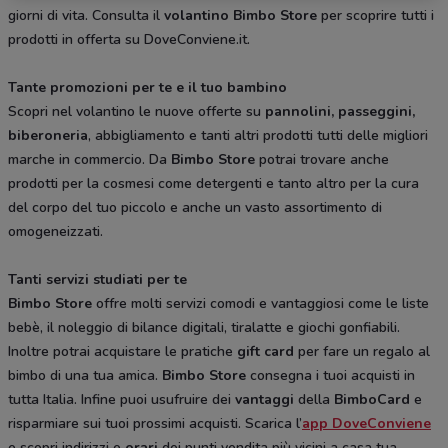
giorni di vita. Consulta il
volantino Bimbo Store
per scoprire tutti i
prodotti in offerta su DoveConviene.it.
Tante promozioni per te e il tuo bambino
Scopri nel volantino le nuove offerte su
pannolini, passeggini,
biberoneria
, abbigliamento e tanti altri prodotti tutti delle migliori
marche in commercio. Da
Bimbo Store
potrai trovare anche
prodotti per la cosmesi come detergenti e tanto altro per la cura
del corpo del tuo piccolo e anche un vasto assortimento di
omogeneizzati.
Tanti servizi studiati per te
Bimbo Store
offre molti servizi comodi e vantaggiosi come le liste
bebè, il noleggio di bilance digitali, tiralatte e giochi gonfiabili.
Inoltre potrai acquistare le pratiche
gift card
per fare un regalo al
bimbo di una tua amica.
Bimbo Store
consegna i tuoi acquisti in
tutta Italia. Infine puoi usufruire dei
vantaggi
della
BimboCard
e
risparmiare sui tuoi prossimi acquisti. Scarica l’
app DoveConviene
e scopri indirizzi e
orari
dei punti vendita più vicini a casa tua.