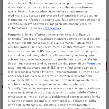
dati da fornire". Nel caso in cui queste tecnologie dovessero essere
disabilitate, alcuni contenuti e annunci visualizzati potrebbero non
essere rilevanti. Puoi accedere nuovamente a questo menu per
modificare le tue scelte o per revocare il consenso facendo clic sul link
Bimbo Store
Mostra finalità in fondo alla pagina web. Tali scelte avranno effetto nel
contesto del nostro Sito web. Per maggiori informazioni, consulta
Scade il 26/08
14.7 km
l'Informativa sulla privacy.
Privacy policy
Permettici di fornirti offerte più vicine ai tuoi bisogni: Utilizzando
Shopfully/Tiendeo puoi visualizzare inserzioni e offerte per i tuoi acquisti
quotidiani più attinenti ai tuoi gusti e al tuo mondo. Tutto questo è
Porta DoveConviene sempre con te!
possibile grazie ad una serie di strumenti e analisi effettuate in base alle
Puoi trovare le migliori offerte dei negozi vicino a te,
tue attività all'interno dell'applicazione e sulle piattaforme collegate,
salvarle e creare la tua lista del risparmio, comodamente
come indicato nel paragrafo 2 della Privacy Policy. Per fare questo,
dal tuo cellulare.
abbiamo bisogno del tuo consenso sull'uso dei dati raccolti a tale fine.
Se dai il tuo consenso condivideremo i tuoi dati personali con
Partners
in
SCARICA L’APP
tutto il mondo attraverso l’uso di SDK esterne. Puoi sempre cambiare
idea accedendo a Menu > Privacy > Personalizzazione, all’interno della
nostra App. Cosa succede se accetti: Le inserzioni pubblicitarie che
visualizzerai all'interno dell’app potranno trattare di argomenti relativi
alla tua cronologia di navigazione su piattaforme esterne a
Orari e negozi Bimbo Store
Shopfully/Tiendeo. Ad esempio, se un servizio a noi collegato ci informa
che hai navigato in un sito di viaggi, potremo mostrarti delle offerte a
tema vacanze. Inoltre, i dati sulla posizione (nel caso in cui abbia fornito
via Prenestina 1087/1089 Roma
il relativo consenso) insieme alle informazioni sulle prestazioni della
rete e agli identificativi del dispositivo, possono essere raccolte e
14.6 km
CHIUSO