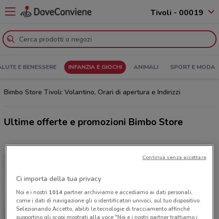
Tivoli - 00019
ALUTE E BENESSERE
INFANZIA E GIOCHI
ANIMALI
SPORT E MODA
Bimbo Store Tivoli: Volantino, Orari di apertura e Indirizzi
Ultime offerte e promozioni Bimbo Store
Continua senza accettare
Ci importa della tua privacy
Noi e i nostri
1014
partner archiviamo e accediamo ai dati personali,
come i dati di navigazione gli o identificatori univoci, sul tuo dispositivo.
Selezionando Accetto, abiliti le tecnologie di tracciamento affinché
supportino gli scopi mostrati alla voce "Noi e i nostri partner trattiamo i