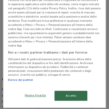
condivisi con terze parti per comprendere e migliorare la connettività e
le esperienze applicative sulle delle reti wireless, come meglio indicato
nel paragrafo 13.b della nostra Privacy Policy. Inoltre, i tuoi dati possono
Via Bernardino Alimena 38 Roma
anche essere utilizzati per la creazione di report, ricerche di mercato,
18.7 km
APERTO
scientifiche e statistiche, analisi basate sulla posizione e analisi delle
tendenze. Puoi modificare le tue preferenze in qualsiasi momento
accedendo a Menu > Privacy > Personalizzazione all'interno della
Via Giovanni Conti, 11/25 Roma
nostra App. Cosa succede se rifiuti: Continuerai a visualizzare annunci
20 km
APERTO
pubblicitari, ma riguarderanno argomenti generici e probabilmente non
saranno rilevanti per i tuoi interessi. Potrai sempre cambiare idea
accedendo a Menu > Privacy > Personalizzazione all'interno della
Via Della Stazione Di Grottarossa, 1060 Roma
nostra App.
22.7 km
APERTO
Noi e i nostri partner trattiamo i dati per fornire:
Utilizzare dati di geolocalizzazione precisi. Scansione attiva delle
Tutti i negozi Bimbo Store
caratteristiche del dispositivo ai fini dell’identificazione. Archiviare
informazioni su dispositivo e/o accedervi. Pubblicità e contenuti
personalizzati, misurazione delle prestazioni dei contenuti e degli
annunci, ricerche sul pubblico, sviluppo di servizi.
Catalogo premi e promozioni Bimbo Store
Elenco dei partner
Bimbo Store
è la catena di negozi specializzata nella vendita di
prodotti per la prima infanzia presente in molte regioni italiane con
Mostra finalità
Accetto
punti vendita diretti o franchising.
Da Bimbo Store
potrai trovare
tutto ciò che ti occorre per la cura del tuo bambino fin dai primi