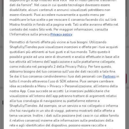
supportino gli scopi mostrati alla voce "Noi e i nostri partner trattiamo i
dati da fornire". Nel caso in cui queste tecnologie dovessero essere
disabilitate, alcuni contenuti e annunci visualizzati potrebbero non
essere rilevanti. Puoi accedere nuovamente a questo menu per
modificare le tue scelte o per revocare il consenso facendo clic sul link
Caddy's
Caddy's
Mostra finalità in fondo alla pagina web. Tali scelte avranno effetto nel
contesto del nostro Sito web. Per maggiori informazioni, consulta
Scade il 18/08
18.9 km
Scade il 31/08
24.1 km
l'Informativa sulla privacy.
Privacy policy
Permettici di fornirti offerte più vicine ai tuoi bisogni: Utilizzando
Shopfully/Tiendeo puoi visualizzare inserzioni e offerte per i tuoi acquisti
quotidiani più attinenti ai tuoi gusti e al tuo mondo. Tutto questo è
Porta DoveConviene sempre con te!
possibile grazie ad una serie di strumenti e analisi effettuate in base alle
Puoi trovare le migliori offerte dei negozi vicino a te,
tue attività all'interno dell'applicazione e sulle piattaforme collegate,
salvarle e creare la tua lista del risparmio, comodamente
come indicato nel paragrafo 2 della Privacy Policy. Per fare questo,
dal tuo cellulare.
abbiamo bisogno del tuo consenso sull'uso dei dati raccolti a tale fine.
Se dai il tuo consenso condivideremo i tuoi dati personali con
Partners
in
SCARICA L’APP
tutto il mondo attraverso l’uso di SDK esterne. Puoi sempre cambiare
idea accedendo a Menu > Privacy > Personalizzazione, all’interno della
nostra App. Cosa succede se accetti: Le inserzioni pubblicitarie che
visualizzerai all'interno dell’app potranno trattare di argomenti relativi
alla tua cronologia di navigazione su piattaforme esterne a
Negozi Caddy's a Tivoli
Shopfully/Tiendeo. Ad esempio, se un servizio a noi collegato ci informa
che hai navigato in un sito di viaggi, potremo mostrarti delle offerte a
tema vacanze. Inoltre, i dati sulla posizione (nel caso in cui abbia fornito
Via dei Castani, 135-137 Roma
il relativo consenso) insieme alle informazioni sulle prestazioni della
rete e agli identificativi del dispositivo, possono essere raccolte e
18.8 km
APERTO