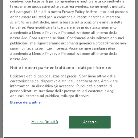
condivisi con terze parti per comprendere e migliorare la connettività e
le esperienze applicative sulle delle reti wireless, come meglio indicato
Via dei Serpenti 155 Roma
nel paragrafo 13.b della nostra Privacy Policy. Inoltre, i tuoi dati possono
anche essere utilizzati per la creazione di report, ricerche di mercato,
24.1 km
APERTO
scientifiche e statistiche, analisi basate sulla posizione e analisi delle
tendenze. Puoi modificare le tue preferenze in qualsiasi momento
accedendo a Menu > Privacy > Personalizzazione all'interno della
Piazza Testaccio 32 Roma
nostra App. Cosa succede se rifiuti: Continuerai a visualizzare annunci
25.7 km
APERTO
pubblicitari, ma riguarderanno argomenti generici e probabilmente non
saranno rilevanti per i tuoi interessi. Potrai sempre cambiare idea
accedendo a Menu > Privacy > Personalizzazione all'interno della
Tutti i negozi Caddy's
nostra App.
Noi e i nostri partner trattiamo i dati per fornire:
Utilizzare dati di geolocalizzazione precisi. Scansione attiva delle
Caddy's, offerte e negozi
caratteristiche del dispositivo ai fini dell’identificazione. Archiviare
informazioni su dispositivo e/o accedervi. Pubblicità e contenuti
Se stai cercando un’idea per un regalo o
dove conviene comprare
personalizzati, misurazione delle prestazioni dei contenuti e degli
annunci, ricerche sul pubblico, sviluppo di servizi.
il tuo nuovo profumo Caddy’s è la risposta alla tua domanda.
Elenco dei partner
Catena di negozi specializzata nella vendita di prodotti per l’igiene
della persona e la cura della casa, da Caddy’s troverai sempre i
migliori prodotti ai
migliori prezzi
. Sfoglia il
volantino
online di
Mostra finalità
Accetto
Caddy’s direttamente dal sito di
DoveConviene
.