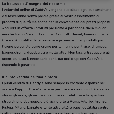
La bellezza all’insegna del risparmio
I
volantini
online di Caddy’s vengono pubblicati ogni due settimane
e ti lasceranno senza parole grazie al vasto assortimento di
prodotti di qualità ma anche per la convenienza dei prezzi proposti.
Acquista in
offerta
i profumi per uomo e per donna delle migliori
marche tra cui
Sergio
Tacchini
,
Davidoff
,
Diesel
,
Guess
o
Enrico
Coveri
. Approfitta delle numerose
promozioni
su prodotti per
l’igiene personale come creme per le mani e per il viso, shampoo,
bagnoschiuma, dopobarba e molto altro. Non lasciarti scappare gli
sconti
su tutto il necessario per il tuo make-up: con Caddy’s il
risparmio è garantito.
Il punto vendita nei tuoi dintorni
I punti vendita di
Caddy’s
sono sempre in costante espansione:
scarica l’app di DoveConviene
per trovare con comodità e senza
stress gli
orari
, gli
indirizzi
, i
numeri di telefono
e le aperture
straordinarie del negozio più vicino a te a Roma, Viterbo, Firenze,
Pistoia, Milano, Lainate e tante altre città e paesi dell’italia centro
settentrionale. Inizia a risparmiare sui tuoi acquisti grazie a