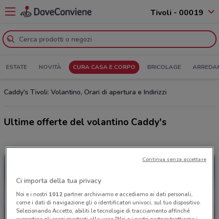
Tivoli - 00019
ESTATE
NOVITÀ
CURA CASA E CORPO
BRICOLAGE
ARREDA
Caddy's Tivoli: Volantino, Orari di apertura e Indirizzi
Ultime offerte del volantino Caddy's
Continua senza accettare
Ci importa della tua privacy
Noi e i nostri
1012
partner archiviamo e accediamo ai dati personali,
come i dati di navigazione gli o identificatori univoci, sul tuo dispositivo.
Selezionando Accetto, abiliti le tecnologie di tracciamento affinché