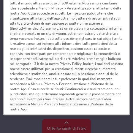
tutto il mondo attraverso l’uso di SDK esterne. Puoi sempre cambiare
idea accedendo a Menu > Privacy > Personalizzazione, all’interno della
nostra App. Cosa succede se accetti: Le inserzioni pubblicitarie che
visualizzerai all'interno dell’app potranno trattare di argomenti relativi
alla tua cronologia di navigazione su piattaforme esterne a
Shopfully/Tiendeo. Ad esempio, se un servizio a noi collegato ci informa
che hai navigato in un sito di viaggi, potremo mostrarti delle offerte a
tema vacanze. Inoltre, i dati sulla posizione (nel caso in cui abbia fornito
il relativo consenso) insieme alle informazioni sulle prestazioni della
rete e agli identificativi del dispositivo, possono essere raccolte e
condivisi con terze parti per comprendere e migliorare la connettività e
le esperienze applicative sulle delle reti wireless, come meglio indicato
nel paragrafo 13.b della nostra Privacy Policy. Inoltre, i tuoi dati possono
anche essere utilizzati per la creazione di report, ricerche di mercato,
scientifiche e statistiche, analisi basate sulla posizione e analisi delle
tendenze. Puoi modificare le tue preferenze in qualsiasi momento
accedendo a Menu > Privacy > Personalizzazione all'interno della
nostra App. Cosa succede se rifiuti: Continuerai a visualizzare annunci
pubblicitari, ma riguarderanno argomenti generici e probabilmente non
saranno rilevanti per i tuoi interessi. Potrai sempre cambiare idea
accedendo a Menu > Privacy > Personalizzazione all'interno della
nostra App.
Noi e i nostri partner trattiamo i dati per fornire:
Utilizzare dati di geolocalizzazione precisi. Scansione attiva delle
Offerte simili di JYSK
caratteristiche del dispositivo ai fini dell’identificazione. Archiviare