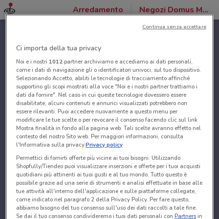
Arredamento
Negozi Domus Mobili
Continua senza accettare
Ci importa della tua privacy
Noi e i nostri
1012
partner archiviamo e accediamo ai dati personali,
come i dati di navigazione gli o identificatori univoci, sul tuo dispositivo.
Selezionando Accetto, abiliti le tecnologie di tracciamento affinché
supportino gli scopi mostrati alla voce "Noi e i nostri partner trattiamo i
dati da fornire". Nel caso in cui queste tecnologie dovessero essere
disabilitate, alcuni contenuti e annunci visualizzati potrebbero non
essere rilevanti. Puoi accedere nuovamente a questo menu per
modificare le tue scelte o per revocare il consenso facendo clic sul link
Mostra finalità in fondo alla pagina web. Tali scelte avranno effetto nel
contesto del nostro Sito web. Per maggiori informazioni, consulta
l'Informativa sulla privacy.
Privacy policy
Permettici di fornirti offerte più vicine ai tuoi bisogni: Utilizzando
Shopfully/Tiendeo puoi visualizzare inserzioni e offerte per i tuoi acquisti
quotidiani più attinenti ai tuoi gusti e al tuo mondo. Tutto questo è
possibile grazie ad una serie di strumenti e analisi effettuate in base alle
tue attività all'interno dell'applicazione e sulle piattaforme collegate,
come indicato nel paragrafo 2 della Privacy Policy. Per fare questo,
abbiamo bisogno del tuo consenso sull'uso dei dati raccolti a tale fine.
Se dai il tuo consenso condivideremo i tuoi dati personali con
Partners
in