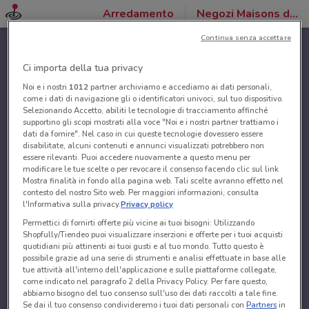
Arredamento
Negozi Maisons du Monde
Continua senza accettare
Ci importa della tua privacy
Noi e i nostri
1012
partner archiviamo e accediamo ai dati personali,
come i dati di navigazione gli o identificatori univoci, sul tuo dispositivo.
Selezionando Accetto, abiliti le tecnologie di tracciamento affinché
supportino gli scopi mostrati alla voce "Noi e i nostri partner trattiamo i
dati da fornire". Nel caso in cui queste tecnologie dovessero essere
disabilitate, alcuni contenuti e annunci visualizzati potrebbero non
essere rilevanti. Puoi accedere nuovamente a questo menu per
modificare le tue scelte o per revocare il consenso facendo clic sul link
Mostra finalità in fondo alla pagina web. Tali scelte avranno effetto nel
contesto del nostro Sito web. Per maggiori informazioni, consulta
l'Informativa sulla privacy.
Privacy policy
Permettici di fornirti offerte più vicine ai tuoi bisogni: Utilizzando
Shopfully/Tiendeo puoi visualizzare inserzioni e offerte per i tuoi acquisti
quotidiani più attinenti ai tuoi gusti e al tuo mondo. Tutto questo è
possibile grazie ad una serie di strumenti e analisi effettuate in base alle
tue attività all'interno dell'applicazione e sulle piattaforme collegate,
come indicato nel paragrafo 2 della Privacy Policy. Per fare questo,
abbiamo bisogno del tuo consenso sull'uso dei dati raccolti a tale fine.
Se dai il tuo consenso condivideremo i tuoi dati personali con
Partners
in