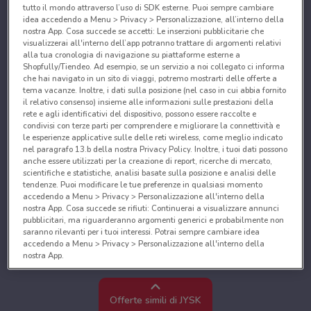
tutto il mondo attraverso l’uso di SDK esterne. Puoi sempre cambiare
idea accedendo a Menu > Privacy > Personalizzazione, all’interno della
nostra App. Cosa succede se accetti: Le inserzioni pubblicitarie che
visualizzerai all'interno dell’app potranno trattare di argomenti relativi
alla tua cronologia di navigazione su piattaforme esterne a
Shopfully/Tiendeo. Ad esempio, se un servizio a noi collegato ci informa
che hai navigato in un sito di viaggi, potremo mostrarti delle offerte a
tema vacanze. Inoltre, i dati sulla posizione (nel caso in cui abbia fornito
il relativo consenso) insieme alle informazioni sulle prestazioni della
rete e agli identificativi del dispositivo, possono essere raccolte e
condivisi con terze parti per comprendere e migliorare la connettività e
le esperienze applicative sulle delle reti wireless, come meglio indicato
nel paragrafo 13.b della nostra Privacy Policy. Inoltre, i tuoi dati possono
anche essere utilizzati per la creazione di report, ricerche di mercato,
scientifiche e statistiche, analisi basate sulla posizione e analisi delle
tendenze. Puoi modificare le tue preferenze in qualsiasi momento
accedendo a Menu > Privacy > Personalizzazione all'interno della
nostra App. Cosa succede se rifiuti: Continuerai a visualizzare annunci
pubblicitari, ma riguarderanno argomenti generici e probabilmente non
saranno rilevanti per i tuoi interessi. Potrai sempre cambiare idea
accedendo a Menu > Privacy > Personalizzazione all'interno della
nostra App.
Noi e i nostri partner trattiamo i dati per fornire:
Utilizzare dati di geolocalizzazione precisi. Scansione attiva delle
Offerte simili di JYSK
caratteristiche del dispositivo ai fini dell’identificazione. Archiviare