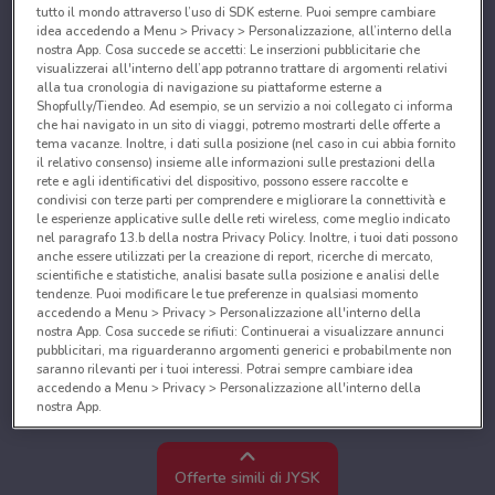
tutto il mondo attraverso l’uso di SDK esterne. Puoi sempre cambiare
idea accedendo a Menu > Privacy > Personalizzazione, all’interno della
nostra App. Cosa succede se accetti: Le inserzioni pubblicitarie che
visualizzerai all'interno dell’app potranno trattare di argomenti relativi
alla tua cronologia di navigazione su piattaforme esterne a
Shopfully/Tiendeo. Ad esempio, se un servizio a noi collegato ci informa
che hai navigato in un sito di viaggi, potremo mostrarti delle offerte a
tema vacanze. Inoltre, i dati sulla posizione (nel caso in cui abbia fornito
il relativo consenso) insieme alle informazioni sulle prestazioni della
rete e agli identificativi del dispositivo, possono essere raccolte e
condivisi con terze parti per comprendere e migliorare la connettività e
le esperienze applicative sulle delle reti wireless, come meglio indicato
nel paragrafo 13.b della nostra Privacy Policy. Inoltre, i tuoi dati possono
anche essere utilizzati per la creazione di report, ricerche di mercato,
scientifiche e statistiche, analisi basate sulla posizione e analisi delle
tendenze. Puoi modificare le tue preferenze in qualsiasi momento
accedendo a Menu > Privacy > Personalizzazione all'interno della
nostra App. Cosa succede se rifiuti: Continuerai a visualizzare annunci
pubblicitari, ma riguarderanno argomenti generici e probabilmente non
saranno rilevanti per i tuoi interessi. Potrai sempre cambiare idea
accedendo a Menu > Privacy > Personalizzazione all'interno della
nostra App.
Noi e i nostri partner trattiamo i dati per fornire:
Utilizzare dati di geolocalizzazione precisi. Scansione attiva delle
Offerte simili di JYSK
caratteristiche del dispositivo ai fini dell’identificazione. Archiviare