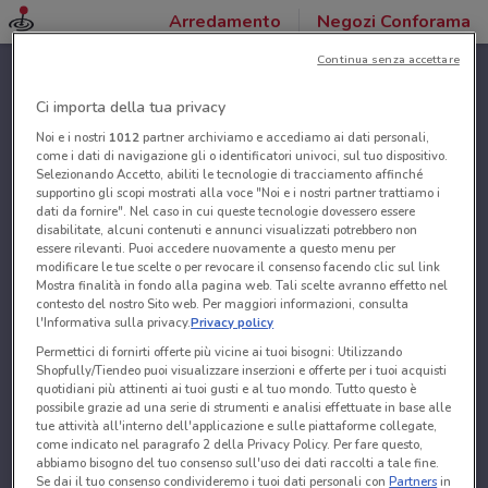
Arredamento
Negozi Conforama
Continua senza accettare
Ci importa della tua privacy
Noi e i nostri
1012
partner archiviamo e accediamo ai dati personali,
come i dati di navigazione gli o identificatori univoci, sul tuo dispositivo.
Selezionando Accetto, abiliti le tecnologie di tracciamento affinché
supportino gli scopi mostrati alla voce "Noi e i nostri partner trattiamo i
dati da fornire". Nel caso in cui queste tecnologie dovessero essere
disabilitate, alcuni contenuti e annunci visualizzati potrebbero non
essere rilevanti. Puoi accedere nuovamente a questo menu per
modificare le tue scelte o per revocare il consenso facendo clic sul link
Mostra finalità in fondo alla pagina web. Tali scelte avranno effetto nel
contesto del nostro Sito web. Per maggiori informazioni, consulta
l'Informativa sulla privacy.
Privacy policy
Permettici di fornirti offerte più vicine ai tuoi bisogni: Utilizzando
Shopfully/Tiendeo puoi visualizzare inserzioni e offerte per i tuoi acquisti
quotidiani più attinenti ai tuoi gusti e al tuo mondo. Tutto questo è
possibile grazie ad una serie di strumenti e analisi effettuate in base alle
tue attività all'interno dell'applicazione e sulle piattaforme collegate,
come indicato nel paragrafo 2 della Privacy Policy. Per fare questo,
abbiamo bisogno del tuo consenso sull'uso dei dati raccolti a tale fine.
Se dai il tuo consenso condivideremo i tuoi dati personali con
Partners
in