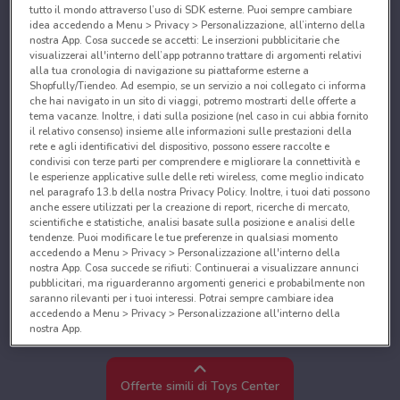
tutto il mondo attraverso l’uso di SDK esterne. Puoi sempre cambiare
idea accedendo a Menu > Privacy > Personalizzazione, all’interno della
nostra App. Cosa succede se accetti: Le inserzioni pubblicitarie che
visualizzerai all'interno dell’app potranno trattare di argomenti relativi
alla tua cronologia di navigazione su piattaforme esterne a
Shopfully/Tiendeo. Ad esempio, se un servizio a noi collegato ci informa
che hai navigato in un sito di viaggi, potremo mostrarti delle offerte a
tema vacanze. Inoltre, i dati sulla posizione (nel caso in cui abbia fornito
il relativo consenso) insieme alle informazioni sulle prestazioni della
rete e agli identificativi del dispositivo, possono essere raccolte e
condivisi con terze parti per comprendere e migliorare la connettività e
le esperienze applicative sulle delle reti wireless, come meglio indicato
nel paragrafo 13.b della nostra Privacy Policy. Inoltre, i tuoi dati possono
anche essere utilizzati per la creazione di report, ricerche di mercato,
scientifiche e statistiche, analisi basate sulla posizione e analisi delle
tendenze. Puoi modificare le tue preferenze in qualsiasi momento
accedendo a Menu > Privacy > Personalizzazione all'interno della
nostra App. Cosa succede se rifiuti: Continuerai a visualizzare annunci
pubblicitari, ma riguarderanno argomenti generici e probabilmente non
saranno rilevanti per i tuoi interessi. Potrai sempre cambiare idea
accedendo a Menu > Privacy > Personalizzazione all'interno della
nostra App.
Noi e i nostri partner trattiamo i dati per fornire:
Utilizzare dati di geolocalizzazione precisi. Scansione attiva delle
Offerte simili di Toys Center
caratteristiche del dispositivo ai fini dell’identificazione. Archiviare