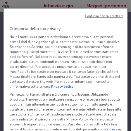
Infanzia e giochi
Negozi Iperbimbo
Continua senza accettare
Ci importa della tua privacy
Noi e i nostri
1014
partner archiviamo e accediamo ai dati personali,
come i dati di navigazione gli o identificatori univoci, sul tuo dispositivo.
Selezionando Accetto, abiliti le tecnologie di tracciamento affinché
supportino gli scopi mostrati alla voce "Noi e i nostri partner trattiamo i
dati da fornire". Nel caso in cui queste tecnologie dovessero essere
disabilitate, alcuni contenuti e annunci visualizzati potrebbero non
essere rilevanti. Puoi accedere nuovamente a questo menu per
modificare le tue scelte o per revocare il consenso facendo clic sul link
Mostra finalità in fondo alla pagina web. Tali scelte avranno effetto nel
contesto del nostro Sito web. Per maggiori informazioni, consulta
l'Informativa sulla privacy.
Privacy policy
Permettici di fornirti offerte più vicine ai tuoi bisogni: Utilizzando
Shopfully/Tiendeo puoi visualizzare inserzioni e offerte per i tuoi acquisti
quotidiani più attinenti ai tuoi gusti e al tuo mondo. Tutto questo è
possibile grazie ad una serie di strumenti e analisi effettuate in base alle
tue attività all'interno dell'applicazione e sulle piattaforme collegate,
come indicato nel paragrafo 2 della Privacy Policy. Per fare questo,
abbiamo bisogno del tuo consenso sull'uso dei dati raccolti a tale fine.
Se dai il tuo consenso condivideremo i tuoi dati personali con
Partners
in