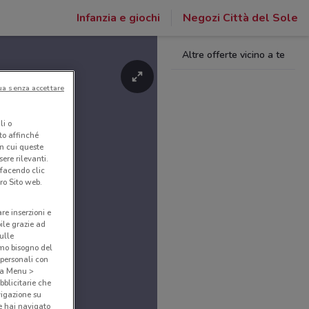
Infanzia e giochi
Negozi Città del Sole
Altre offerte vicino a te
ua senza accettare
li o
nto affinché
in cui queste
ere rilevanti.
 facendo clic
ro Sito web.
are inserzioni e
bile grazie ad
sulle
amo bisogno del
 personali con
o a Menu >
bblicitarie che
vigazione su
e hai navigato