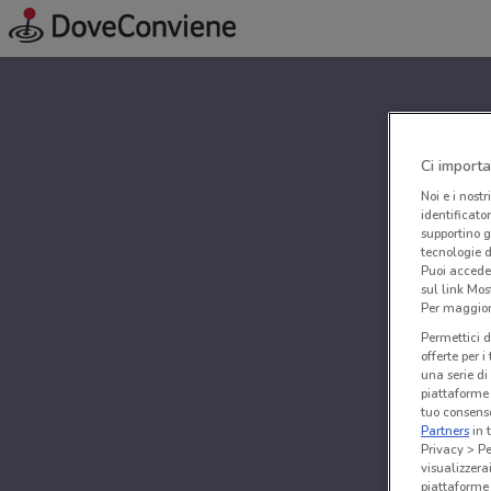
Ci importa
Noi e i nostr
identificato
supportino g
tecnologie d
Puoi accede
sul link Mos
Per maggiori
Permettici d
offerte per 
una serie di
piattaforme 
tuo consenso
Partners
in 
Privacy > Pe
visualizzera
piattaforme 