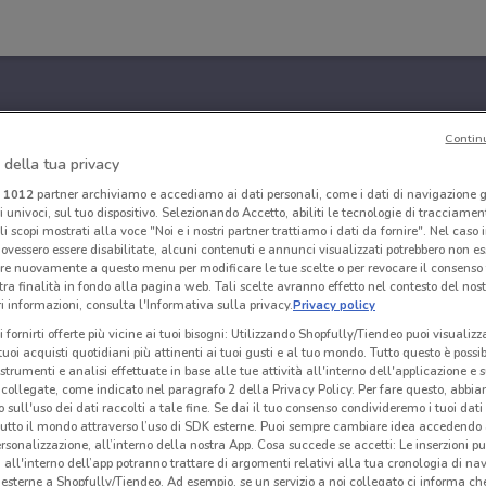
Contin
 della tua privacy
i
1012
partner archiviamo e accediamo ai dati personali, come i dati di navigazione g
ri univoci, sul tuo dispositivo. Selezionando Accetto, abiliti le tecnologie di tracciame
li scopi mostrati alla voce "Noi e i nostri partner trattiamo i dati da fornire". Nel caso 
ovessero essere disabilitate, alcuni contenuti e annunci visualizzati potrebbero non ess
re nuovamente a questo menu per modificare le tue scelte o per revocare il consenso
tra finalità in fondo alla pagina web. Tali scelte avranno effetto nel contesto del nost
 informazioni, consulta l'Informativa sulla privacy.
Privacy policy
i fornirti offerte più vicine ai tuoi bisogni: Utilizzando Shopfully/Tiendeo puoi visualizz
i tuoi acquisti quotidiani più attinenti ai tuoi gusti e al tuo mondo. Tutto questo è possi
 strumenti e analisi effettuate in base alle tue attività all'interno dell'applicazione e 
collegate, come indicato nel paragrafo 2 della Privacy Policy. Per fare questo, abbi
 sull'uso dei dati raccolti a tale fine. Se dai il tuo consenso condivideremo i tuoi dati
tutto il mondo attraverso l’uso di SDK esterne. Puoi sempre cambiare idea accedend
rsonalizzazione, all’interno della nostra App. Cosa succede se accetti: Le inserzioni pu
i all'interno dell’app potranno trattare di argomenti relativi alla tua cronologia di na
esterne a Shopfully/Tiendeo. Ad esempio, se un servizio a noi collegato ci informa ch