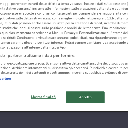
i viaggi, potremo mostrarti delle offerte a tema vacanze. Inoltre, i dati sulla posizione 
o il relativo consenso) insieme alle informazioni sulle prestazioni della rete e agli ident
 possono essere raccolte e condivisi con terze parti per comprendere e migliorare la conn
pplicative sulle delle reti wireless, come meglio indicato nel paragrafo 13.b della no
re, i tuoi dati possono anche essere utilizzati per la creazione di report, ricerche di mer
 e statistiche, analisi basate sulla posizione e analisi delle tendenze. Puoi modificare l
in qualsiasi momento accedendo a Menu > Privacy > Personalizzazione all'interno del
 se rifiuti: Continuerai a visualizzare annunci pubblicitari, ma riguarderanno argome
te non saranno rilevanti per i tuoi interessi. Potrai sempre cambiare idea accedendo
rsonalizzazione all'interno della nostra App.
stri partner trattiamo i dati per fornire:
ti di geolocalizzazione precisi. Scansione attiva delle caratteristiche del dispositivo ai 
icazione. Archiviare informazioni su dispositivo e/o accedervi. Pubblicità e contenuti per
delle prestazioni dei contenuti e degli annunci, ricerche sul pubblico, sviluppo di servi
partner
Mostra finalità
Accetto