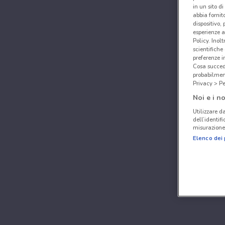
in un sito d
abbia fornit
dispositivo,
esperienze a
Policy. Inolt
scientifiche
preferenze 
Cosa succede
probabilmen
Privacy > Pe
Noi e i no
Utilizzare da
dell’identif
misurazione 
Elenco dei 