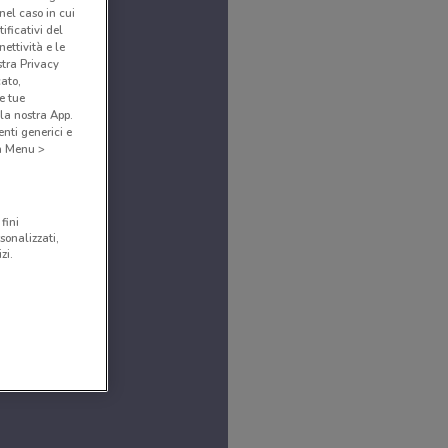
(nel caso in cui
ificativi del
ettività e le
stra Privacy
cato,
e tue
la nostra App.
nti generici e
 a Menu >
fini
sonalizzati,
zi.