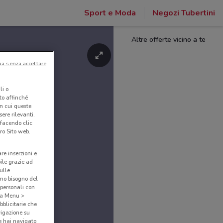
Sport e Moda
Negozi Tubertini
Altre offerte vicino a te
ua senza accettare
li o
nto affinché
in cui queste
ere rilevanti.
 facendo clic
ro Sito web.
are inserzioni e
bile grazie ad
sulle
amo bisogno del
 personali con
o a Menu >
bblicitarie che
vigazione su
e hai navigato