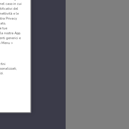
(nel caso in cui
ificativi del
ettività e le
stra Privacy
cato,
e tue
la nostra App.
nti generici e
 a Menu >
fini
sonalizzati,
zi.