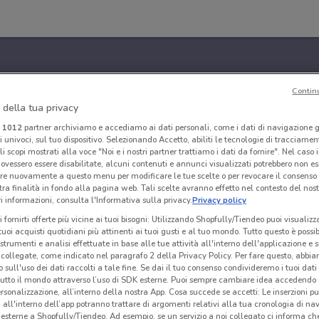
Contin
 della tua privacy
i
1012
partner archiviamo e accediamo ai dati personali, come i dati di navigazione g
ri univoci, sul tuo dispositivo. Selezionando Accetto, abiliti le tecnologie di tracciame
li scopi mostrati alla voce "Noi e i nostri partner trattiamo i dati da fornire". Nel caso 
ovessero essere disabilitate, alcuni contenuti e annunci visualizzati potrebbero non ess
re nuovamente a questo menu per modificare le tue scelte o per revocare il consenso
tra finalità in fondo alla pagina web. Tali scelte avranno effetto nel contesto del nost
 informazioni, consulta l'Informativa sulla privacy.
Privacy policy
i fornirti offerte più vicine ai tuoi bisogni: Utilizzando Shopfully/Tiendeo puoi visualizz
i tuoi acquisti quotidiani più attinenti ai tuoi gusti e al tuo mondo. Tutto questo è possi
 strumenti e analisi effettuate in base alle tue attività all'interno dell'applicazione e 
collegate, come indicato nel paragrafo 2 della Privacy Policy. Per fare questo, abbi
 sull'uso dei dati raccolti a tale fine. Se dai il tuo consenso condivideremo i tuoi dati
tutto il mondo attraverso l’uso di SDK esterne. Puoi sempre cambiare idea accedend
rsonalizzazione, all’interno della nostra App. Cosa succede se accetti: Le inserzioni pu
i all'interno dell’app potranno trattare di argomenti relativi alla tua cronologia di na
esterne a Shopfully/Tiendeo. Ad esempio, se un servizio a noi collegato ci informa ch