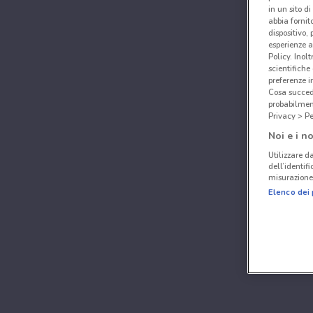
in un sito d
abbia fornit
dispositivo,
esperienze a
Policy. Inolt
scientifiche
preferenze 
Cosa succede
probabilmen
Privacy > Pe
Noi e i no
Utilizzare da
dell’identif
misurazione 
Elenco dei 