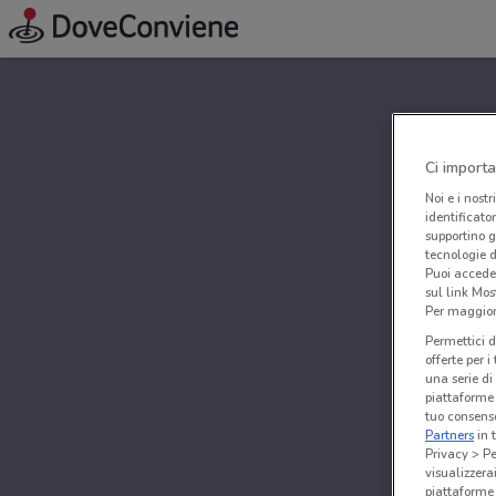
Ci importa
Noi e i nostr
identificato
supportino g
tecnologie d
Puoi accede
sul link Mos
Per maggiori
Permettici d
offerte per 
una serie di
piattaforme 
tuo consenso
Partners
in 
Privacy > Pe
visualizzera
piattaforme 