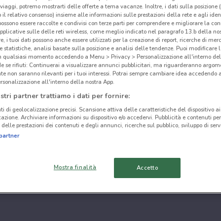
i viaggi, potremo mostrarti delle offerte a tema vacanze. Inoltre, i dati sulla posizione 
o il relativo consenso) insieme alle informazioni sulle prestazioni della rete e agli ident
 possono essere raccolte e condivisi con terze parti per comprendere e migliorare la conn
pplicative sulle delle reti wireless, come meglio indicato nel paragrafo 13.b della no
re, i tuoi dati possono anche essere utilizzati per la creazione di report, ricerche di mer
 e statistiche, analisi basate sulla posizione e analisi delle tendenze. Puoi modificare l
in qualsiasi momento accedendo a Menu > Privacy > Personalizzazione all'interno del
 se rifiuti: Continuerai a visualizzare annunci pubblicitari, ma riguarderanno argome
te non saranno rilevanti per i tuoi interessi. Potrai sempre cambiare idea accedendo
rsonalizzazione all'interno della nostra App.
stri partner trattiamo i dati per fornire:
ti di geolocalizzazione precisi. Scansione attiva delle caratteristiche del dispositivo ai 
icazione. Archiviare informazioni su dispositivo e/o accedervi. Pubblicità e contenuti per
delle prestazioni dei contenuti e degli annunci, ricerche sul pubblico, sviluppo di servi
partner
Mostra finalità
Accetto