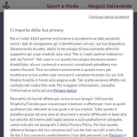
Sport e Moda
Negozi Valleverde
Continua senza accettare
Ci importa della tua privacy
Noi e i nostri
1012
partner archiviamo e accediamo ai dati personali,
come i dati di navigazione gli o identificatori univoci, sul tuo dispositivo.
Selezionando Accetto, abiliti le tecnologie di tracciamento affinché
supportino gli scopi mostrati alla voce "Noi e i nostri partner trattiamo i
dati da fornire". Nel caso in cui queste tecnologie dovessero essere
disabilitate, alcuni contenuti e annunci visualizzati potrebbero non
essere rilevanti. Puoi accedere nuovamente a questo menu per
modificare le tue scelte o per revocare il consenso facendo clic sul link
Mostra finalità in fondo alla pagina web. Tali scelte avranno effetto nel
contesto del nostro Sito web. Per maggiori informazioni, consulta
l'Informativa sulla privacy.
Privacy policy
Permettici di fornirti offerte più vicine ai tuoi bisogni: Utilizzando
Shopfully/Tiendeo puoi visualizzare inserzioni e offerte per i tuoi acquisti
quotidiani più attinenti ai tuoi gusti e al tuo mondo. Tutto questo è
possibile grazie ad una serie di strumenti e analisi effettuate in base alle
tue attività all'interno dell'applicazione e sulle piattaforme collegate,
come indicato nel paragrafo 2 della Privacy Policy. Per fare questo,
abbiamo bisogno del tuo consenso sull'uso dei dati raccolti a tale fine.
Se dai il tuo consenso condivideremo i tuoi dati personali con
Partners
in