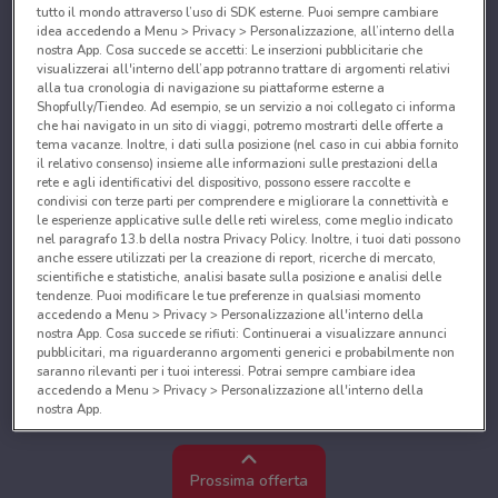
tutto il mondo attraverso l’uso di SDK esterne. Puoi sempre cambiare
idea accedendo a Menu > Privacy > Personalizzazione, all’interno della
nostra App. Cosa succede se accetti: Le inserzioni pubblicitarie che
visualizzerai all'interno dell’app potranno trattare di argomenti relativi
alla tua cronologia di navigazione su piattaforme esterne a
Shopfully/Tiendeo. Ad esempio, se un servizio a noi collegato ci informa
che hai navigato in un sito di viaggi, potremo mostrarti delle offerte a
tema vacanze. Inoltre, i dati sulla posizione (nel caso in cui abbia fornito
il relativo consenso) insieme alle informazioni sulle prestazioni della
rete e agli identificativi del dispositivo, possono essere raccolte e
condivisi con terze parti per comprendere e migliorare la connettività e
le esperienze applicative sulle delle reti wireless, come meglio indicato
nel paragrafo 13.b della nostra Privacy Policy. Inoltre, i tuoi dati possono
anche essere utilizzati per la creazione di report, ricerche di mercato,
scientifiche e statistiche, analisi basate sulla posizione e analisi delle
tendenze. Puoi modificare le tue preferenze in qualsiasi momento
accedendo a Menu > Privacy > Personalizzazione all'interno della
nostra App. Cosa succede se rifiuti: Continuerai a visualizzare annunci
pubblicitari, ma riguarderanno argomenti generici e probabilmente non
saranno rilevanti per i tuoi interessi. Potrai sempre cambiare idea
accedendo a Menu > Privacy > Personalizzazione all'interno della
nostra App.
Noi e i nostri partner trattiamo i dati per fornire:
Utilizzare dati di geolocalizzazione precisi. Scansione attiva delle
Prossima offerta
caratteristiche del dispositivo ai fini dell’identificazione. Archiviare