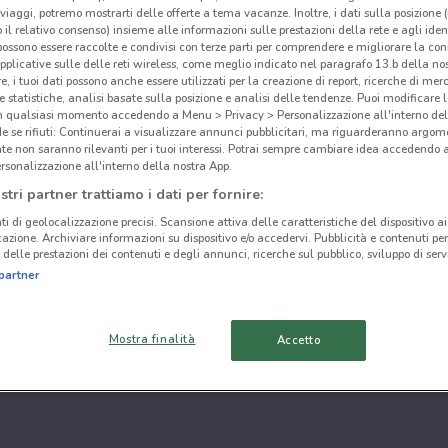
i viaggi, potremo mostrarti delle offerte a tema vacanze. Inoltre, i dati sulla posizione 
o il relativo consenso) insieme alle informazioni sulle prestazioni della rete e agli ident
 possono essere raccolte e condivisi con terze parti per comprendere e migliorare la conn
pplicative sulle delle reti wireless, come meglio indicato nel paragrafo 13.b della no
re, i tuoi dati possono anche essere utilizzati per la creazione di report, ricerche di mer
 e statistiche, analisi basate sulla posizione e analisi delle tendenze. Puoi modificare l
in qualsiasi momento accedendo a Menu > Privacy > Personalizzazione all'interno del
 se rifiuti: Continuerai a visualizzare annunci pubblicitari, ma riguarderanno argome
te non saranno rilevanti per i tuoi interessi. Potrai sempre cambiare idea accedendo
rsonalizzazione all'interno della nostra App.
stri partner trattiamo i dati per fornire:
ti di geolocalizzazione precisi. Scansione attiva delle caratteristiche del dispositivo ai 
icazione. Archiviare informazioni su dispositivo e/o accedervi. Pubblicità e contenuti per
delle prestazioni dei contenuti e degli annunci, ricerche sul pubblico, sviluppo di servi
partner
Mostra finalità
Accetto