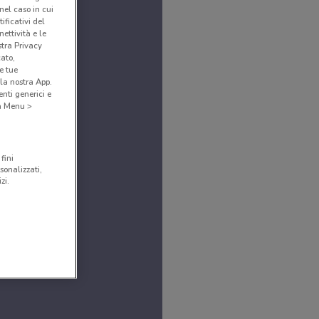
(nel caso in cui
ificativi del
ettività e le
stra Privacy
cato,
e tue
la nostra App.
nti generici e
 a Menu >
fini
sonalizzati,
zi.