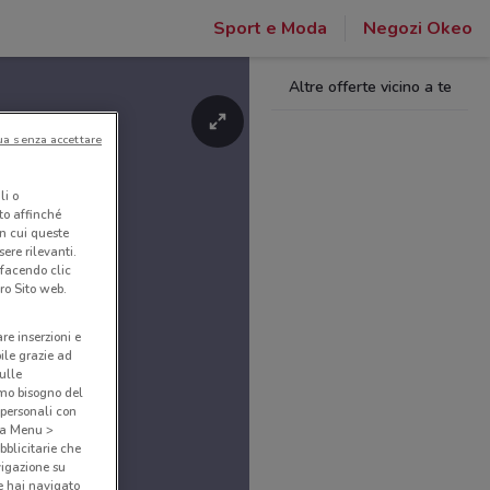
Sport e Moda
Negozi Okeo
Altre offerte vicino a te
ua senza accettare
li o
nto affinché
in cui queste
ere rilevanti.
 facendo clic
ro Sito web.
are inserzioni e
bile grazie ad
sulle
amo bisogno del
 personali con
o a Menu >
bblicitarie che
vigazione su
e hai navigato