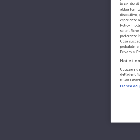
in un sito d
abbia fornit
dispositivo,
esperienze a
Policy. Inolt
scientifiche
preferenze 
Cosa succede
probabilmen
Privacy > Pe
Noi e i no
Utilizzare da
dell’identif
misurazione 
Elenco dei 