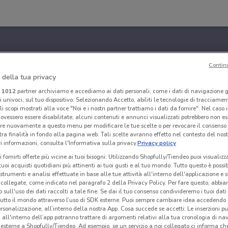
Contin
 della tua privacy
i
1012
partner archiviamo e accediamo ai dati personali, come i dati di navigazione g
ri univoci, sul tuo dispositivo. Selezionando Accetto, abiliti le tecnologie di tracciame
li scopi mostrati alla voce "Noi e i nostri partner trattiamo i dati da fornire". Nel caso 
ovessero essere disabilitate, alcuni contenuti e annunci visualizzati potrebbero non ess
re nuovamente a questo menu per modificare le tue scelte o per revocare il consenso
tra finalità in fondo alla pagina web. Tali scelte avranno effetto nel contesto del nost
 informazioni, consulta l'Informativa sulla privacy.
Privacy policy
i fornirti offerte più vicine ai tuoi bisogni: Utilizzando Shopfully/Tiendeo puoi visualizz
i tuoi acquisti quotidiani più attinenti ai tuoi gusti e al tuo mondo. Tutto questo è possi
 strumenti e analisi effettuate in base alle tue attività all'interno dell'applicazione e 
collegate, come indicato nel paragrafo 2 della Privacy Policy. Per fare questo, abbi
 sull'uso dei dati raccolti a tale fine. Se dai il tuo consenso condivideremo i tuoi dati
tutto il mondo attraverso l’uso di SDK esterne. Puoi sempre cambiare idea accedend
rsonalizzazione, all’interno della nostra App. Cosa succede se accetti: Le inserzioni pu
i all'interno dell’app potranno trattare di argomenti relativi alla tua cronologia di na
esterne a Shopfully/Tiendeo. Ad esempio, se un servizio a noi collegato ci informa ch