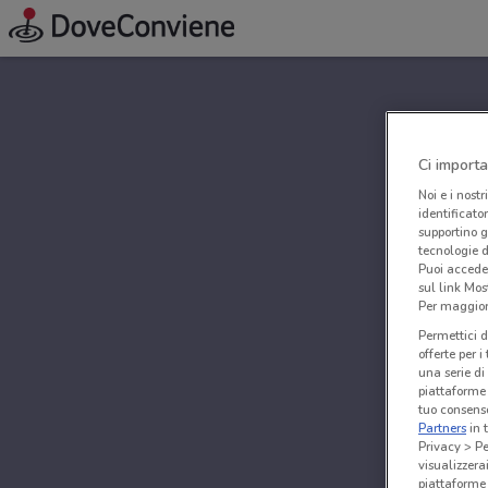
Ci importa
Noi e i nostr
identificato
supportino g
tecnologie d
Puoi accede
sul link Mos
Per maggiori
Permettici d
offerte per 
una serie di
piattaforme 
tuo consenso
Partners
in 
Privacy > Pe
visualizzera
piattaforme 