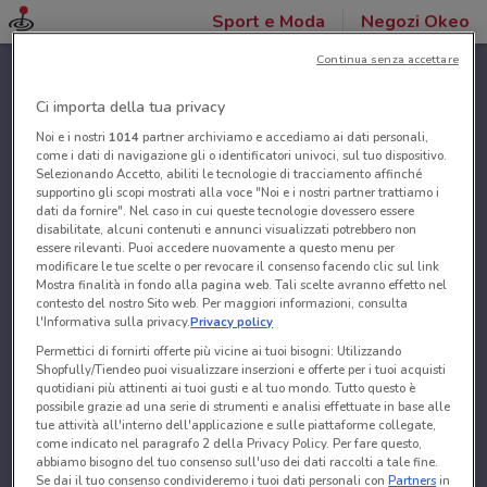
Sport e Moda
Negozi Okeo
Continua senza accettare
Ci importa della tua privacy
Noi e i nostri
1014
partner archiviamo e accediamo ai dati personali,
come i dati di navigazione gli o identificatori univoci, sul tuo dispositivo.
Selezionando Accetto, abiliti le tecnologie di tracciamento affinché
supportino gli scopi mostrati alla voce "Noi e i nostri partner trattiamo i
dati da fornire". Nel caso in cui queste tecnologie dovessero essere
disabilitate, alcuni contenuti e annunci visualizzati potrebbero non
essere rilevanti. Puoi accedere nuovamente a questo menu per
modificare le tue scelte o per revocare il consenso facendo clic sul link
Mostra finalità in fondo alla pagina web. Tali scelte avranno effetto nel
contesto del nostro Sito web. Per maggiori informazioni, consulta
l'Informativa sulla privacy.
Privacy policy
Permettici di fornirti offerte più vicine ai tuoi bisogni: Utilizzando
Shopfully/Tiendeo puoi visualizzare inserzioni e offerte per i tuoi acquisti
quotidiani più attinenti ai tuoi gusti e al tuo mondo. Tutto questo è
possibile grazie ad una serie di strumenti e analisi effettuate in base alle
tue attività all'interno dell'applicazione e sulle piattaforme collegate,
come indicato nel paragrafo 2 della Privacy Policy. Per fare questo,
abbiamo bisogno del tuo consenso sull'uso dei dati raccolti a tale fine.
Se dai il tuo consenso condivideremo i tuoi dati personali con
Partners
in