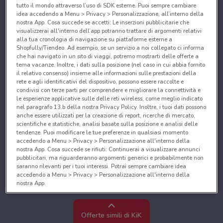
tutto il mondo attraverso l’uso di SDK esterne. Puoi sempre cambiare
idea accedendo a Menu > Privacy > Personalizzazione, all’interno della
nostra App. Cosa succede se accetti: Le inserzioni pubblicitarie che
visualizzerai all'interno dell’app potranno trattare di argomenti relativi
alla tua cronologia di navigazione su piattaforme esterne a
Shopfully/Tiendeo. Ad esempio, se un servizio a noi collegato ci informa
che hai navigato in un sito di viaggi, potremo mostrarti delle offerte a
tema vacanze. Inoltre, i dati sulla posizione (nel caso in cui abbia fornito
il relativo consenso) insieme alle informazioni sulle prestazioni della
rete e agli identificativi del dispositivo, possono essere raccolte e
condivisi con terze parti per comprendere e migliorare la connettività e
le esperienze applicative sulle delle reti wireless, come meglio indicato
nel paragrafo 13.b della nostra Privacy Policy. Inoltre, i tuoi dati possono
anche essere utilizzati per la creazione di report, ricerche di mercato,
scientifiche e statistiche, analisi basate sulla posizione e analisi delle
tendenze. Puoi modificare le tue preferenze in qualsiasi momento
accedendo a Menu > Privacy > Personalizzazione all'interno della
nostra App. Cosa succede se rifiuti: Continuerai a visualizzare annunci
pubblicitari, ma riguarderanno argomenti generici e probabilmente non
saranno rilevanti per i tuoi interessi. Potrai sempre cambiare idea
accedendo a Menu > Privacy > Personalizzazione all'interno della
nostra App.
Noi e i nostri partner trattiamo i dati per fornire:
Utilizzare dati di geolocalizzazione precisi. Scansione attiva delle
Offerte simili di KiK
caratteristiche del dispositivo ai fini dell’identificazione. Archiviare