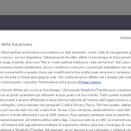
Contin
 della tua privacy
i
1014
partner archiviamo e accediamo ai dati personali, come i dati di navigazione g
ri univoci, sul tuo dispositivo. Selezionando Accetto, abiliti le tecnologie di tracciame
li scopi mostrati alla voce "Noi e i nostri partner trattiamo i dati da fornire". Nel caso 
ovessero essere disabilitate, alcuni contenuti e annunci visualizzati potrebbero non ess
re nuovamente a questo menu per modificare le tue scelte o per revocare il consenso
tra finalità in fondo alla pagina web. Tali scelte avranno effetto nel contesto del nost
 informazioni, consulta l'Informativa sulla privacy.
Privacy policy
i fornirti offerte più vicine ai tuoi bisogni: Utilizzando Shopfully/Tiendeo puoi visualizz
i tuoi acquisti quotidiani più attinenti ai tuoi gusti e al tuo mondo. Tutto questo è possi
 strumenti e analisi effettuate in base alle tue attività all'interno dell'applicazione e 
collegate, come indicato nel paragrafo 2 della Privacy Policy. Per fare questo, abbi
 sull'uso dei dati raccolti a tale fine. Se dai il tuo consenso condivideremo i tuoi dati
tutto il mondo attraverso l’uso di SDK esterne. Puoi sempre cambiare idea accedend
rsonalizzazione, all’interno della nostra App. Cosa succede se accetti: Le inserzioni pu
i all'interno dell’app potranno trattare di argomenti relativi alla tua cronologia di na
esterne a Shopfully/Tiendeo. Ad esempio, se un servizio a noi collegato ci informa ch