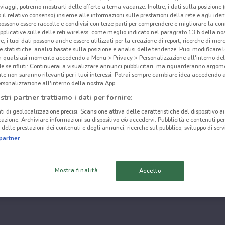
i viaggi, potremo mostrarti delle offerte a tema vacanze. Inoltre, i dati sulla posizione 
o il relativo consenso) insieme alle informazioni sulle prestazioni della rete e agli ident
 possono essere raccolte e condivisi con terze parti per comprendere e migliorare la conn
pplicative sulle delle reti wireless, come meglio indicato nel paragrafo 13.b della no
re, i tuoi dati possono anche essere utilizzati per la creazione di report, ricerche di mer
 e statistiche, analisi basate sulla posizione e analisi delle tendenze. Puoi modificare l
in qualsiasi momento accedendo a Menu > Privacy > Personalizzazione all'interno del
 se rifiuti: Continuerai a visualizzare annunci pubblicitari, ma riguarderanno argome
te non saranno rilevanti per i tuoi interessi. Potrai sempre cambiare idea accedendo
rsonalizzazione all'interno della nostra App.
stri partner trattiamo i dati per fornire:
ti di geolocalizzazione precisi. Scansione attiva delle caratteristiche del dispositivo ai 
icazione. Archiviare informazioni su dispositivo e/o accedervi. Pubblicità e contenuti per
delle prestazioni dei contenuti e degli annunci, ricerche sul pubblico, sviluppo di servi
partner
Mostra finalità
Accetto