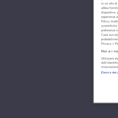
in un sito d
abbia fornit
dispositivo,
esperienze a
Policy. Inolt
scientifiche
preferenze 
Cosa succede
probabilmen
Privacy > Pe
Noi e i no
Utilizzare da
dell’identif
misurazione 
Elenco dei 