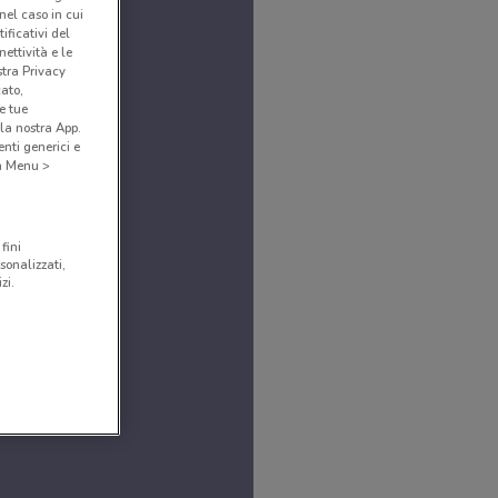
(nel caso in cui
ificativi del
ettività e le
stra Privacy
cato,
e tue
la nostra App.
nti generici e
 a Menu >
fini
sonalizzati,
zi.