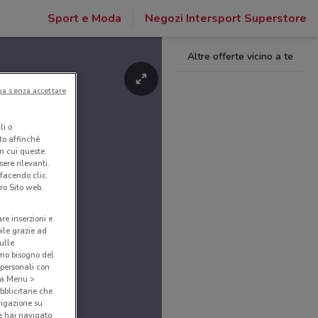
Sport e Moda
Negozi Intersport Superstore
Altre offerte vicino a te
ua senza accettare
li o
nto affinché
in cui queste
ere rilevanti.
 facendo clic
ro Sito web.
are inserzioni e
bile grazie ad
sulle
amo bisogno del
 personali con
o a Menu >
bblicitarie che
vigazione su
e hai navigato