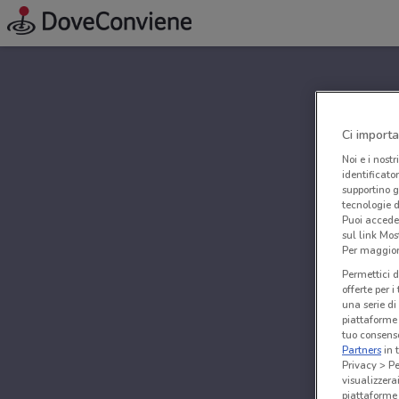
Ci importa
Noi e i nostr
identificato
supportino g
tecnologie d
Puoi accede
sul link Mos
Per maggiori
Permettici d
offerte per 
una serie di
piattaforme 
tuo consenso
Partners
in 
Privacy > Pe
visualizzera
piattaforme 