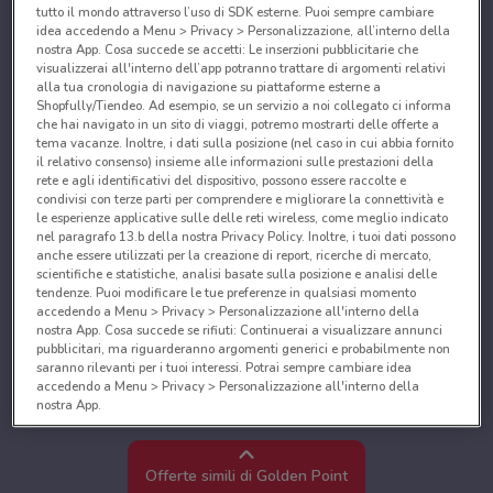
tutto il mondo attraverso l’uso di SDK esterne. Puoi sempre cambiare
idea accedendo a Menu > Privacy > Personalizzazione, all’interno della
nostra App. Cosa succede se accetti: Le inserzioni pubblicitarie che
visualizzerai all'interno dell’app potranno trattare di argomenti relativi
alla tua cronologia di navigazione su piattaforme esterne a
Shopfully/Tiendeo. Ad esempio, se un servizio a noi collegato ci informa
che hai navigato in un sito di viaggi, potremo mostrarti delle offerte a
tema vacanze. Inoltre, i dati sulla posizione (nel caso in cui abbia fornito
il relativo consenso) insieme alle informazioni sulle prestazioni della
rete e agli identificativi del dispositivo, possono essere raccolte e
condivisi con terze parti per comprendere e migliorare la connettività e
le esperienze applicative sulle delle reti wireless, come meglio indicato
nel paragrafo 13.b della nostra Privacy Policy. Inoltre, i tuoi dati possono
anche essere utilizzati per la creazione di report, ricerche di mercato,
scientifiche e statistiche, analisi basate sulla posizione e analisi delle
tendenze. Puoi modificare le tue preferenze in qualsiasi momento
accedendo a Menu > Privacy > Personalizzazione all'interno della
nostra App. Cosa succede se rifiuti: Continuerai a visualizzare annunci
pubblicitari, ma riguarderanno argomenti generici e probabilmente non
saranno rilevanti per i tuoi interessi. Potrai sempre cambiare idea
accedendo a Menu > Privacy > Personalizzazione all'interno della
nostra App.
Noi e i nostri partner trattiamo i dati per fornire:
Utilizzare dati di geolocalizzazione precisi. Scansione attiva delle
Offerte simili di Golden Point
caratteristiche del dispositivo ai fini dell’identificazione. Archiviare