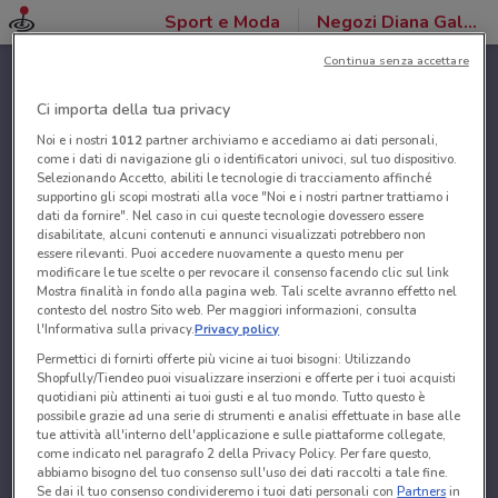
Sport e Moda
Negozi Diana Gallesi
Continua senza accettare
Ci importa della tua privacy
Noi e i nostri
1012
partner archiviamo e accediamo ai dati personali,
come i dati di navigazione gli o identificatori univoci, sul tuo dispositivo.
Selezionando Accetto, abiliti le tecnologie di tracciamento affinché
supportino gli scopi mostrati alla voce "Noi e i nostri partner trattiamo i
dati da fornire". Nel caso in cui queste tecnologie dovessero essere
disabilitate, alcuni contenuti e annunci visualizzati potrebbero non
essere rilevanti. Puoi accedere nuovamente a questo menu per
modificare le tue scelte o per revocare il consenso facendo clic sul link
Mostra finalità in fondo alla pagina web. Tali scelte avranno effetto nel
contesto del nostro Sito web. Per maggiori informazioni, consulta
l'Informativa sulla privacy.
Privacy policy
Permettici di fornirti offerte più vicine ai tuoi bisogni: Utilizzando
Shopfully/Tiendeo puoi visualizzare inserzioni e offerte per i tuoi acquisti
quotidiani più attinenti ai tuoi gusti e al tuo mondo. Tutto questo è
possibile grazie ad una serie di strumenti e analisi effettuate in base alle
tue attività all'interno dell'applicazione e sulle piattaforme collegate,
come indicato nel paragrafo 2 della Privacy Policy. Per fare questo,
abbiamo bisogno del tuo consenso sull'uso dei dati raccolti a tale fine.
Se dai il tuo consenso condivideremo i tuoi dati personali con
Partners
in