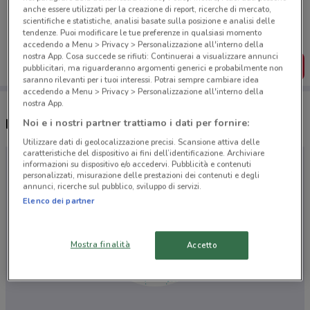
Porta DoveConviene sempre con te!
anche essere utilizzati per la creazione di report, ricerche di mercato,
Puoi trovare le migliori offerte dei negozi vicino a te,
scientifiche e statistiche, analisi basate sulla posizione e analisi delle
salvarle e creare la tua lista del risparmio, comodamente
tendenze. Puoi modificare le tue preferenze in qualsiasi momento
dal tuo cellulare.
accedendo a Menu > Privacy > Personalizzazione all'interno della
nostra App. Cosa succede se rifiuti: Continuerai a visualizzare annunci
SCARICA L’APP
pubblicitari, ma riguarderanno argomenti generici e probabilmente non
saranno rilevanti per i tuoi interessi. Potrai sempre cambiare idea
accedendo a Menu > Privacy > Personalizzazione all'interno della
nostra App.
Negozi Cristian Lay nelle vicinanze
Noi e i nostri partner trattiamo i dati per fornire:
Utilizzare dati di geolocalizzazione precisi. Scansione attiva delle
caratteristiche del dispositivo ai fini dell’identificazione. Archiviare
informazioni su dispositivo e/o accedervi. Pubblicità e contenuti
personalizzati, misurazione delle prestazioni dei contenuti e degli
annunci, ricerche sul pubblico, sviluppo di servizi.
Elenco dei partner
Mostra finalità
Accetto