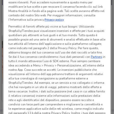
essere rilevanti. Puoi accedere nuovamente a questo menu per
modificare le tue scelte o per revocare il consenso facendo clic sul link
Cristian Lay
Mostra finalità in fondo alla pagina web. Tali scelte avranno effetto nel
contesto del nostro Sito web. Per maggiori informazioni, consulta
Scade il 16/08
l'Informativa sulla privacy.
Privacy policy
Permettici di fornirti offerte più vicine ai tuoi bisogni: Utilizzando
Shopfully/Tiendeo puoi visualizzare inserzioni e offerte per i tuoi acquisti
quotidiani più attinenti ai tuoi gusti e al tuo mondo. Tutto questo è
possibile grazie ad una serie di strumenti e analisi effettuate in base alle
tue attività all'interno dell'applicazione e sulle piattaforme collegate,
come indicato nel paragrafo 2 della Privacy Policy. Per fare questo,
abbiamo bisogno del tuo consenso sull'uso dei dati raccolti a tale fine.
Se dai il tuo consenso condivideremo i tuoi dati personali con
Partners
in
tutto il mondo attraverso l’uso di SDK esterne. Puoi sempre cambiare
idea accedendo a Menu > Privacy > Personalizzazione, all’interno della
nostra App. Cosa succede se accetti: Le inserzioni pubblicitarie che
visualizzerai all'interno dell’app potranno trattare di argomenti relativi
alla tua cronologia di navigazione su piattaforme esterne a
Shopfully/Tiendeo. Ad esempio, se un servizio a noi collegato ci informa
che hai navigato in un sito di viaggi, potremo mostrarti delle offerte a
Cristian Lay
tema vacanze. Inoltre, i dati sulla posizione (nel caso in cui abbia fornito
il relativo consenso) insieme alle informazioni sulle prestazioni della
Scade il 31/12
rete e agli identificativi del dispositivo, possono essere raccolte e
condivisi con terze parti per comprendere e migliorare la connettività e
le esperienze applicative sulle delle reti wireless, come meglio indicato
nel paragrafo 13.b della nostra Privacy Policy. Inoltre, i tuoi dati possono