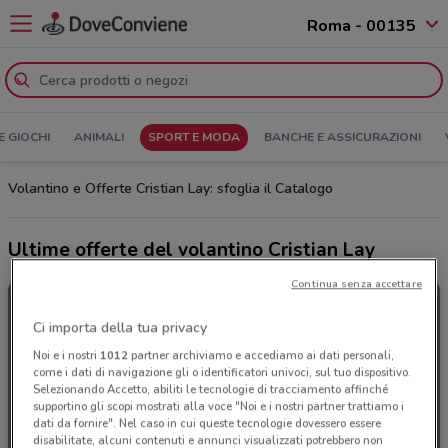
Roma - 00135
E GIOCHI
ANIMALI
SPORT E MODA
BANCHE E ASSICURAZIONI
Volantino e Offerte Cristian Lay: sfoglia il Catalogo
Ultime offerte del volantino Cristian Lay
Continua senza accettare
Ci importa della tua privacy
Noi e i nostri
1012
partner archiviamo e accediamo ai dati personali,
come i dati di navigazione gli o identificatori univoci, sul tuo dispositivo.
Selezionando Accetto, abiliti le tecnologie di tracciamento affinché
supportino gli scopi mostrati alla voce "Noi e i nostri partner trattiamo i
dati da fornire". Nel caso in cui queste tecnologie dovessero essere
disabilitate, alcuni contenuti e annunci visualizzati potrebbero non