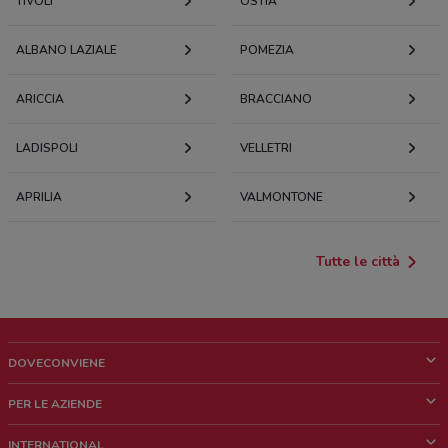
TIVOLI
OSTIA
ALBANO LAZIALE
POMEZIA
ARICCIA
BRACCIANO
LADISPOLI
VELLETRI
APRILIA
VALMONTONE
Tutte le città
DOVECONVIENE
Cos'è DoveConviene
PER LE AZIENDE
Chi siamo
Cosa facciamo
INTERNATIONAL