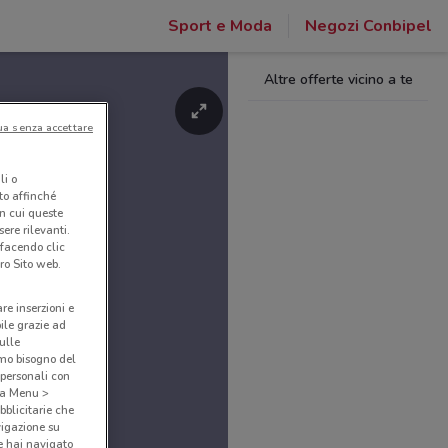
Sport e Moda
Negozi Conbipel
Altre offerte vicino a te
ua senza accettare
li o
nto affinché
in cui queste
ere rilevanti.
 facendo clic
ro Sito web.
are inserzioni e
bile grazie ad
sulle
amo bisogno del
 personali con
o a Menu >
bblicitarie che
vigazione su
e hai navigato