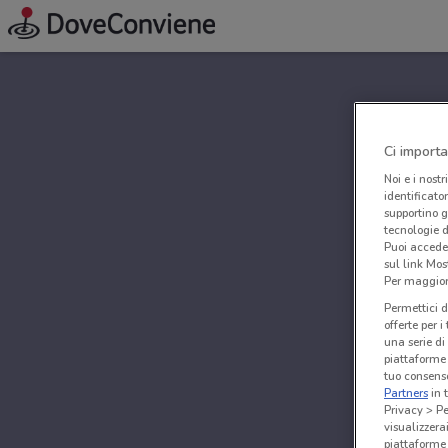
Ci importa
Noi e i nostr
identificato
supportino g
tecnologie d
Puoi accede
sul link Mos
Per maggiori
Permettici d
offerte per 
una serie di
piattaforme 
tuo consenso
Partners
in 
Privacy > Pe
visualizzera
piattaforme 