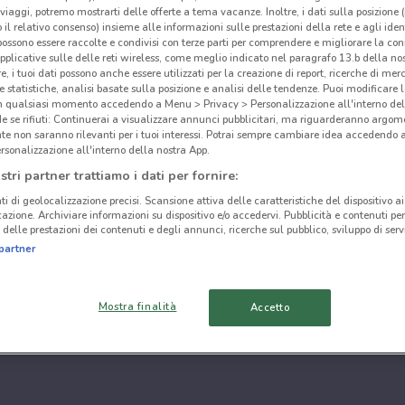
i viaggi, potremo mostrarti delle offerte a tema vacanze. Inoltre, i dati sulla posizione 
o il relativo consenso) insieme alle informazioni sulle prestazioni della rete e agli ident
 possono essere raccolte e condivisi con terze parti per comprendere e migliorare la conn
pplicative sulle delle reti wireless, come meglio indicato nel paragrafo 13.b della no
re, i tuoi dati possono anche essere utilizzati per la creazione di report, ricerche di mer
 e statistiche, analisi basate sulla posizione e analisi delle tendenze. Puoi modificare l
in qualsiasi momento accedendo a Menu > Privacy > Personalizzazione all'interno del
 se rifiuti: Continuerai a visualizzare annunci pubblicitari, ma riguarderanno argome
te non saranno rilevanti per i tuoi interessi. Potrai sempre cambiare idea accedendo
rsonalizzazione all'interno della nostra App.
stri partner trattiamo i dati per fornire:
ti di geolocalizzazione precisi. Scansione attiva delle caratteristiche del dispositivo ai 
icazione. Archiviare informazioni su dispositivo e/o accedervi. Pubblicità e contenuti per
delle prestazioni dei contenuti e degli annunci, ricerche sul pubblico, sviluppo di servi
partner
Mostra finalità
Accetto