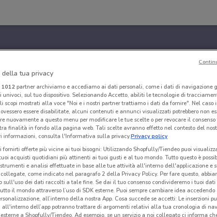
Contin
 della tua privacy
i
1012
partner archiviamo e accediamo ai dati personali, come i dati di navigazione g
ri univoci, sul tuo dispositivo. Selezionando Accetto, abiliti le tecnologie di tracciame
li scopi mostrati alla voce "Noi e i nostri partner trattiamo i dati da fornire". Nel caso 
ovessero essere disabilitate, alcuni contenuti e annunci visualizzati potrebbero non ess
re nuovamente a questo menu per modificare le tue scelte o per revocare il consenso
tra finalità in fondo alla pagina web. Tali scelte avranno effetto nel contesto del nost
 informazioni, consulta l'Informativa sulla privacy.
Privacy policy
i fornirti offerte più vicine ai tuoi bisogni: Utilizzando Shopfully/Tiendeo puoi visualizz
i tuoi acquisti quotidiani più attinenti ai tuoi gusti e al tuo mondo. Tutto questo è possi
 strumenti e analisi effettuate in base alle tue attività all'interno dell'applicazione e 
collegate, come indicato nel paragrafo 2 della Privacy Policy. Per fare questo, abbi
 sull'uso dei dati raccolti a tale fine. Se dai il tuo consenso condivideremo i tuoi dati
tutto il mondo attraverso l’uso di SDK esterne. Puoi sempre cambiare idea accedend
rsonalizzazione, all’interno della nostra App. Cosa succede se accetti: Le inserzioni pu
i all'interno dell’app potranno trattare di argomenti relativi alla tua cronologia di na
esterne a Shopfully/Tiendeo. Ad esempio, se un servizio a noi collegato ci informa ch