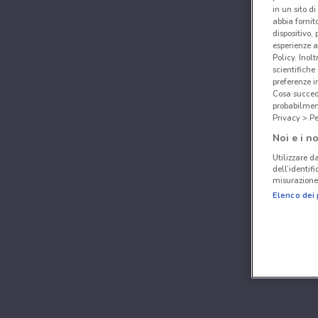
in un sito d
abbia fornit
dispositivo,
esperienze a
Policy. Inolt
scientifiche
preferenze 
Cosa succede
probabilmen
Privacy > Pe
Noi e i no
Utilizzare da
dell’identif
misurazione 
Elenco dei 