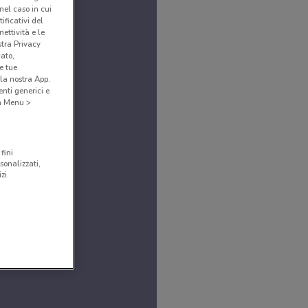
(nel caso in cui
ificativi del
ettività e le
stra Privacy
cato,
e tue
la nostra App.
nti generici e
 a Menu >
fini
sonalizzati,
zi.