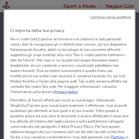
Sport e Moda
Negozi Coin
Continua senza accettare
Ci importa della tua privacy
Noi e i nostri
1012
partner archiviamo e accediamo ai dati personali,
come i dati di navigazione gli o identificatori univoci, sul tuo dispositivo.
Selezionando Accetto, abiliti le tecnologie di tracciamento affinché
supportino gli scopi mostrati alla voce "Noi e i nostri partner trattiamo i
dati da fornire". Nel caso in cui queste tecnologie dovessero essere
disabilitate, alcuni contenuti e annunci visualizzati potrebbero non
essere rilevanti. Puoi accedere nuovamente a questo menu per
modificare le tue scelte o per revocare il consenso facendo clic sul link
Mostra finalità in fondo alla pagina web. Tali scelte avranno effetto nel
contesto del nostro Sito web. Per maggiori informazioni, consulta
l'Informativa sulla privacy.
Privacy policy
Permettici di fornirti offerte più vicine ai tuoi bisogni: Utilizzando
Shopfully/Tiendeo puoi visualizzare inserzioni e offerte per i tuoi acquisti
quotidiani più attinenti ai tuoi gusti e al tuo mondo. Tutto questo è
possibile grazie ad una serie di strumenti e analisi effettuate in base alle
tue attività all'interno dell'applicazione e sulle piattaforme collegate,
come indicato nel paragrafo 2 della Privacy Policy. Per fare questo,
abbiamo bisogno del tuo consenso sull'uso dei dati raccolti a tale fine.
Se dai il tuo consenso condivideremo i tuoi dati personali con
Partners
in