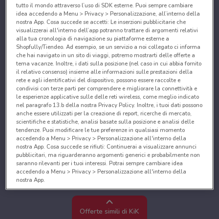
tutto il mondo attraverso l’uso di SDK esterne. Puoi sempre cambiare
idea accedendo a Menu > Privacy > Personalizzazione, all’interno della
nostra App. Cosa succede se accetti: Le inserzioni pubblicitarie che
visualizzerai all'interno dell’app potranno trattare di argomenti relativi
alla tua cronologia di navigazione su piattaforme esterne a
Shopfully/Tiendeo. Ad esempio, se un servizio a noi collegato ci informa
che hai navigato in un sito di viaggi, potremo mostrarti delle offerte a
tema vacanze. Inoltre, i dati sulla posizione (nel caso in cui abbia fornito
il relativo consenso) insieme alle informazioni sulle prestazioni della
rete e agli identificativi del dispositivo, possono essere raccolte e
condivisi con terze parti per comprendere e migliorare la connettività e
le esperienze applicative sulle delle reti wireless, come meglio indicato
nel paragrafo 13.b della nostra Privacy Policy. Inoltre, i tuoi dati possono
anche essere utilizzati per la creazione di report, ricerche di mercato,
scientifiche e statistiche, analisi basate sulla posizione e analisi delle
tendenze. Puoi modificare le tue preferenze in qualsiasi momento
accedendo a Menu > Privacy > Personalizzazione all'interno della
nostra App. Cosa succede se rifiuti: Continuerai a visualizzare annunci
pubblicitari, ma riguarderanno argomenti generici e probabilmente non
saranno rilevanti per i tuoi interessi. Potrai sempre cambiare idea
accedendo a Menu > Privacy > Personalizzazione all'interno della
nostra App.
Noi e i nostri partner trattiamo i dati per fornire:
Utilizzare dati di geolocalizzazione precisi. Scansione attiva delle
Offerte simili di KiK
caratteristiche del dispositivo ai fini dell’identificazione. Archiviare