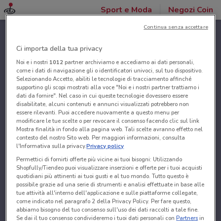
Sport e Moda
Negozi Coin
Continua senza accettare
Ci importa della tua privacy
Noi e i nostri
1012
partner archiviamo e accediamo ai dati personali,
come i dati di navigazione gli o identificatori univoci, sul tuo dispositivo.
Selezionando Accetto, abiliti le tecnologie di tracciamento affinché
supportino gli scopi mostrati alla voce "Noi e i nostri partner trattiamo i
dati da fornire". Nel caso in cui queste tecnologie dovessero essere
disabilitate, alcuni contenuti e annunci visualizzati potrebbero non
essere rilevanti. Puoi accedere nuovamente a questo menu per
modificare le tue scelte o per revocare il consenso facendo clic sul link
Mostra finalità in fondo alla pagina web. Tali scelte avranno effetto nel
contesto del nostro Sito web. Per maggiori informazioni, consulta
l'Informativa sulla privacy.
Privacy policy
Permettici di fornirti offerte più vicine ai tuoi bisogni: Utilizzando
Shopfully/Tiendeo puoi visualizzare inserzioni e offerte per i tuoi acquisti
quotidiani più attinenti ai tuoi gusti e al tuo mondo. Tutto questo è
possibile grazie ad una serie di strumenti e analisi effettuate in base alle
tue attività all'interno dell'applicazione e sulle piattaforme collegate,
come indicato nel paragrafo 2 della Privacy Policy. Per fare questo,
abbiamo bisogno del tuo consenso sull'uso dei dati raccolti a tale fine.
Se dai il tuo consenso condivideremo i tuoi dati personali con
Partners
in