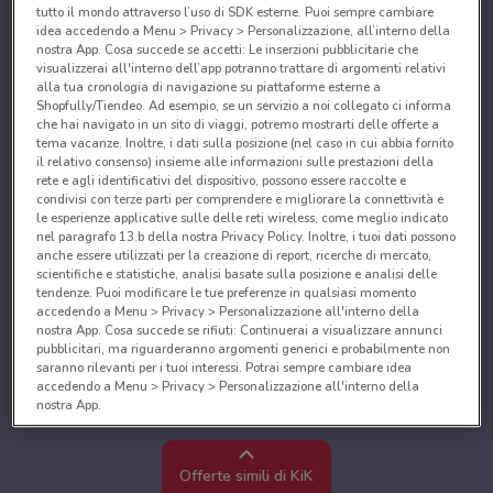
tutto il mondo attraverso l’uso di SDK esterne. Puoi sempre cambiare
idea accedendo a Menu > Privacy > Personalizzazione, all’interno della
nostra App. Cosa succede se accetti: Le inserzioni pubblicitarie che
visualizzerai all'interno dell’app potranno trattare di argomenti relativi
alla tua cronologia di navigazione su piattaforme esterne a
Shopfully/Tiendeo. Ad esempio, se un servizio a noi collegato ci informa
che hai navigato in un sito di viaggi, potremo mostrarti delle offerte a
tema vacanze. Inoltre, i dati sulla posizione (nel caso in cui abbia fornito
il relativo consenso) insieme alle informazioni sulle prestazioni della
rete e agli identificativi del dispositivo, possono essere raccolte e
condivisi con terze parti per comprendere e migliorare la connettività e
le esperienze applicative sulle delle reti wireless, come meglio indicato
nel paragrafo 13.b della nostra Privacy Policy. Inoltre, i tuoi dati possono
anche essere utilizzati per la creazione di report, ricerche di mercato,
scientifiche e statistiche, analisi basate sulla posizione e analisi delle
tendenze. Puoi modificare le tue preferenze in qualsiasi momento
accedendo a Menu > Privacy > Personalizzazione all'interno della
nostra App. Cosa succede se rifiuti: Continuerai a visualizzare annunci
pubblicitari, ma riguarderanno argomenti generici e probabilmente non
saranno rilevanti per i tuoi interessi. Potrai sempre cambiare idea
accedendo a Menu > Privacy > Personalizzazione all'interno della
nostra App.
Noi e i nostri partner trattiamo i dati per fornire:
Utilizzare dati di geolocalizzazione precisi. Scansione attiva delle
Offerte simili di KiK
caratteristiche del dispositivo ai fini dell’identificazione. Archiviare