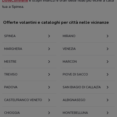
DoveConviene
e scopri indirizzi e orari delle filiali più vicine a casa
tua a Spinea.
Offerte volantini e cataloghi per città nelle vicinanze
SPINEA
MIRANO
MARGHERA
VENEZIA
MESTRE
MARCON
TREVISO
PIOVE DI SACCO
PADOVA
SAN BIAGIO DI CALLALTA
CASTELFRANCO VENETO
ALBIGNASEGO
CHIOGGIA
MONTEBELLUNA