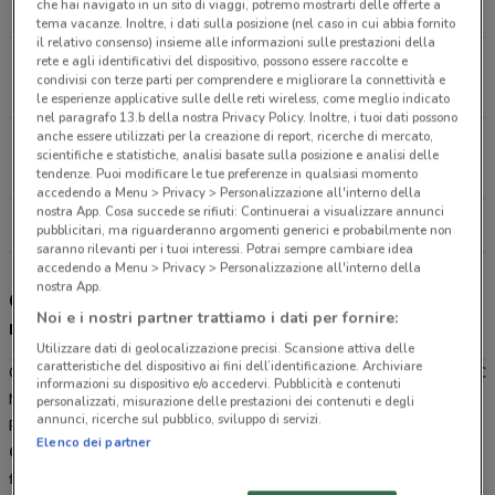
che hai navigato in un sito di viaggi, potremo mostrarti delle offerte a
20.8 km
CHIUSO
tema vacanze. Inoltre, i dati sulla posizione (nel caso in cui abbia fornito
il relativo consenso) insieme alle informazioni sulle prestazioni della
rete e agli identificativi del dispositivo, possono essere raccolte e
Via N. Tommaseo, 53 Padova
condivisi con terze parti per comprendere e migliorare la connettività e
23.5 km
CHIUSO
le esperienze applicative sulle delle reti wireless, come meglio indicato
nel paragrafo 13.b della nostra Privacy Policy. Inoltre, i tuoi dati possono
anche essere utilizzati per la creazione di report, ricerche di mercato,
VIA PIOVESE 217 Padova
scientifiche e statistiche, analisi basate sulla posizione e analisi delle
23.9 km
tendenze. Puoi modificare le tue preferenze in qualsiasi momento
accedendo a Menu > Privacy > Personalizzazione all'interno della
nostra App. Cosa succede se rifiuti: Continuerai a visualizzare annunci
Tutti i negozi Compass
pubblicitari, ma riguarderanno argomenti generici e probabilmente non
saranno rilevanti per i tuoi interessi. Potrai sempre cambiare idea
accedendo a Menu > Privacy > Personalizzazione all'interno della
nostra App.
Gli sconti del nuovo volantino Compass e i
Noi e i nostri partner trattiamo i dati per fornire:
negozi
Utilizzare dati di geolocalizzazione precisi. Scansione attiva delle
caratteristiche del dispositivo ai fini dell’identificazione. Archiviare
Compass è presente in vari punti della città: lo trovi in Via Piave 6/C
informazioni su dispositivo e/o accedervi. Pubblicità e contenuti
Mestre, V.Le Fratelli Cairoli 121 Treviso, Via N. Tommaseo 53
personalizzati, misurazione delle prestazioni dei contenuti e degli
annunci, ricerche sul pubblico, sviluppo di servizi.
Padova, VIA PIOVESE 217 Padova.
Elenco dei partner
Compass
è una catena di negozi di banche assicurazioni e
finanziaria del gruppo
Mediobanca
, dal 1960 è una delle società