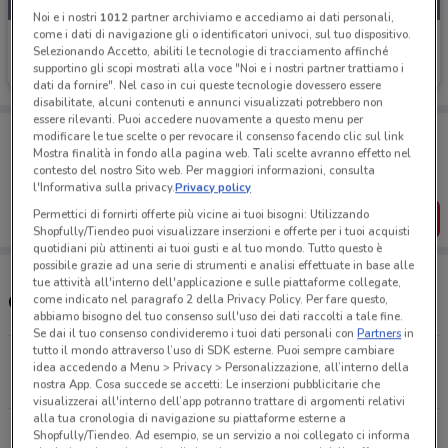
Noi e i nostri
1012
partner archiviamo e accediamo ai dati personali,
come i dati di navigazione gli o identificatori univoci, sul tuo dispositivo.
Compass
Selezionando Accetto, abiliti le tecnologie di tracciamento affinché
supportino gli scopi mostrati alla voce "Noi e i nostri partner trattiamo i
Scade il 31/01
5.3 km
dati da fornire". Nel caso in cui queste tecnologie dovessero essere
disabilitate, alcuni contenuti e annunci visualizzati potrebbero non
essere rilevanti. Puoi accedere nuovamente a questo menu per
Porta DoveConviene sempre con te!
modificare le tue scelte o per revocare il consenso facendo clic sul link
Puoi trovare le migliori offerte dei negozi vicino a te,
Mostra finalità in fondo alla pagina web. Tali scelte avranno effetto nel
salvarle e creare la tua lista del risparmio, comodamente
contesto del nostro Sito web. Per maggiori informazioni, consulta
dal tuo cellulare.
l'Informativa sulla privacy.
Privacy policy
Permettici di fornirti offerte più vicine ai tuoi bisogni: Utilizzando
SCARICA L’APP
Shopfully/Tiendeo puoi visualizzare inserzioni e offerte per i tuoi acquisti
quotidiani più attinenti ai tuoi gusti e al tuo mondo. Tutto questo è
possibile grazie ad una serie di strumenti e analisi effettuate in base alle
tue attività all'interno dell'applicazione e sulle piattaforme collegate,
Orari e Negozi Compass
come indicato nel paragrafo 2 della Privacy Policy. Per fare questo,
abbiamo bisogno del tuo consenso sull'uso dei dati raccolti a tale fine.
Se dai il tuo consenso condivideremo i tuoi dati personali con
Partners
in
tutto il mondo attraverso l’uso di SDK esterne. Puoi sempre cambiare
Via Piave, 6/C Mestre
idea accedendo a Menu > Privacy > Personalizzazione, all’interno della
5.3 km
CHIUSO
nostra App. Cosa succede se accetti: Le inserzioni pubblicitarie che
visualizzerai all'interno dell’app potranno trattare di argomenti relativi
alla tua cronologia di navigazione su piattaforme esterne a
V.Le Fratelli Cairoli, 121 Treviso
Shopfully/Tiendeo. Ad esempio, se un servizio a noi collegato ci informa