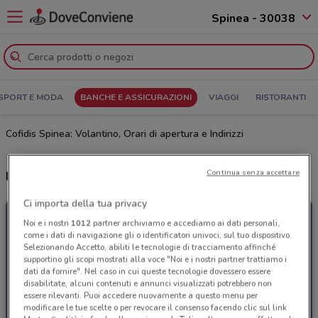
Spinea - 30038
SPORT E MODA
BANCHE E ASSICURAZIONI
VIAGGI
RISTORANTI
Cofidis Spinea: Volantino, Orari di apertura e Indirizzi
Continua senza accettare
Ultime offerte del volantino Cofidis
Ci importa della tua privacy
Noi e i nostri
1012
partner archiviamo e accediamo ai dati personali,
come i dati di navigazione gli o identificatori univoci, sul tuo dispositivo.
Selezionando Accetto, abiliti le tecnologie di tracciamento affinché
supportino gli scopi mostrati alla voce "Noi e i nostri partner trattiamo i
dati da fornire". Nel caso in cui queste tecnologie dovessero essere
disabilitate, alcuni contenuti e annunci visualizzati potrebbero non
essere rilevanti. Puoi accedere nuovamente a questo menu per
modificare le tue scelte o per revocare il consenso facendo clic sul link