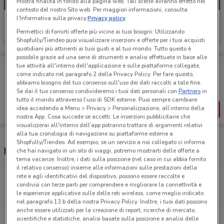
Mostra finalità in fondo alla pagina web. Tali scelte avranno effetto nel
contesto del nostro Sito web. Per maggiori informazioni, consulta
l'Informativa sulla privacy.
Privacy policy
Cofidis
Permettici di fornirti offerte più vicine ai tuoi bisogni: Utilizzando
Scade il 28/01
4.9 km
Shopfully/Tiendeo puoi visualizzare inserzioni e offerte per i tuoi acquisti
quotidiani più attinenti ai tuoi gusti e al tuo mondo. Tutto questo è
possibile grazie ad una serie di strumenti e analisi effettuate in base alle
Porta DoveConviene sempre con te!
tue attività all'interno dell'applicazione e sulle piattaforme collegate,
come indicato nel paragrafo 2 della Privacy Policy. Per fare questo,
Puoi trovare le migliori offerte dei negozi vicino a te,
abbiamo bisogno del tuo consenso sull'uso dei dati raccolti a tale fine.
salvarle e creare la tua lista del risparmio, comodamente
dal tuo cellulare.
Se dai il tuo consenso condivideremo i tuoi dati personali con
Partners
in
tutto il mondo attraverso l’uso di SDK esterne. Puoi sempre cambiare
idea accedendo a Menu > Privacy > Personalizzazione, all’interno della
SCARICA L’APP
nostra App. Cosa succede se accetti: Le inserzioni pubblicitarie che
visualizzerai all'interno dell’app potranno trattare di argomenti relativi
alla tua cronologia di navigazione su piattaforme esterne a
Shopfully/Tiendeo. Ad esempio, se un servizio a noi collegato ci informa
Negozi Cofidis a Spinea
che hai navigato in un sito di viaggi, potremo mostrarti delle offerte a
tema vacanze. Inoltre, i dati sulla posizione (nel caso in cui abbia fornito
il relativo consenso) insieme alle informazioni sulle prestazioni della
rete e agli identificativi del dispositivo, possono essere raccolte e
Via Pietro Arduino Venezia
condivisi con terze parti per comprendere e migliorare la connettività e
4.9 km
CHIUSO
le esperienze applicative sulle delle reti wireless, come meglio indicato
nel paragrafo 13.b della nostra Privacy Policy. Inoltre, i tuoi dati possono
anche essere utilizzati per la creazione di report, ricerche di mercato,
Via Pietro Arduino, 20 Venezia
scientifiche e statistiche, analisi basate sulla posizione e analisi delle