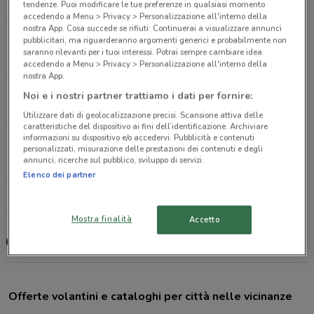
tendenze. Puoi modificare le tue preferenze in qualsiasi momento
5 km
APERTO
accedendo a Menu > Privacy > Personalizzazione all'interno della
nostra App. Cosa succede se rifiuti: Continuerai a visualizzare annunci
Via Arduino Marghera
pubblicitari, ma riguarderanno argomenti generici e probabilmente non
saranno rilevanti per i tuoi interessi. Potrai sempre cambiare idea
5 km
APERTO
accedendo a Menu > Privacy > Personalizzazione all'interno della
nostra App.
Via Don Federico Tosatto, Snc Mestre
Noi e i nostri partner trattiamo i dati per fornire:
5.4 km
APERTO
Utilizzare dati di geolocalizzazione precisi. Scansione attiva delle
caratteristiche del dispositivo ai fini dell’identificazione. Archiviare
informazioni su dispositivo e/o accedervi. Pubblicità e contenuti
Piazza Xxvii Ottobre, 1 Mestre
personalizzati, misurazione delle prestazioni dei contenuti e degli
5.9 km
CHIUSO
annunci, ricerche sul pubblico, sviluppo di servizi.
Elenco dei partner
Tutti i negozi Cofidis
Mostra finalità
Accetto
Cofidis, offerte e negozi
Offerte volantini e cataloghi per città nelle vicinanze