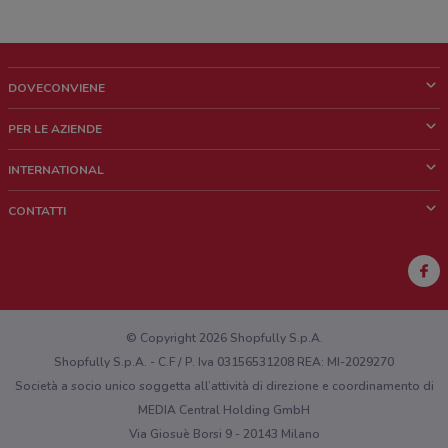
DOVECONVIENE
Cos'è DoveConviene
PER LE AZIENDE
Chi siamo
Cosa facciamo
INTERNATIONAL
News e media
Richieste commerciali e marketing
Brazil
CONTATTI
Lavora con noi
Mexico
Segnalazione punto vendita
France
Segnalazione Volantino
Australia
Hai un malfunzionamento sul web o sull'app?
New Zealand
© Copyright 2026 Shopfully S.p.A.
Shopfully S.p.A. - C.F / P. Iva 03156531208 REA: MI-2029270
Società a socio unico soggetta all’attività di direzione e coordinamento di
MEDIA Central Holding GmbH
Via Giosuè Borsi 9 - 20143 Milano